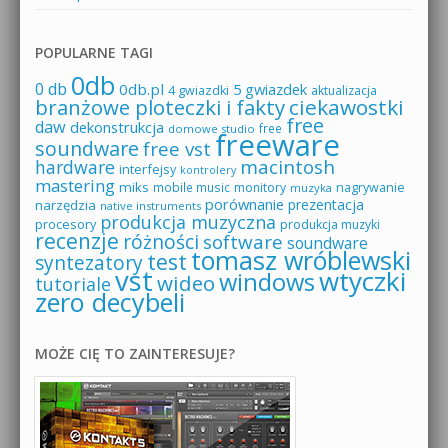
POPULARNE TAGI
0db
0 db
0db.pl
5 gwiazdek
4 gwiazdki
aktualizacja
branżowe ploteczki i fakty
ciekawostki
free
daw
dekonstrukcja
free
domowe studio
freeware
soundware
free vst
macintosh
hardware
interfejsy
kontrolery
mastering
miks
mobile music
monitory
nagrywanie
muzyka
porównanie
prezentacja
narzędzia
native instruments
produkcja muzyczna
procesory
produkcja muzyki
recenzje
różności
software
soundware
tomasz wróblewski
test
syntezatory
vst
wtyczki
windows
wideo
tutoriale
zero decybeli
MOŻE CIĘ TO ZAINTERESUJE?