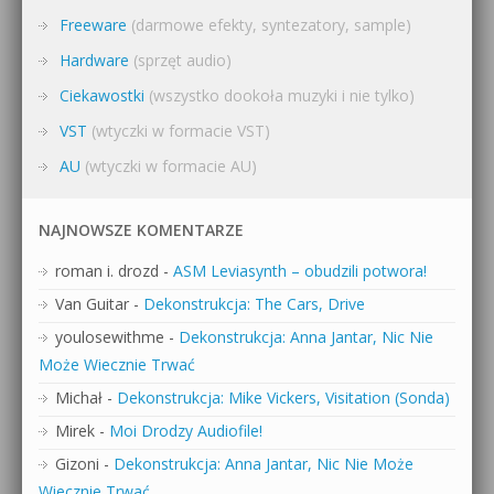
Freeware
(darmowe efekty, syntezatory, sample)
Hardware
(sprzęt audio)
Ciekawostki
(wszystko dookoła muzyki i nie tylko)
VST
(wtyczki w formacie VST)
AU
(wtyczki w formacie AU)
NAJNOWSZE KOMENTARZE
roman i. drozd
-
ASM Leviasynth – obudzili potwora!
Van Guitar
-
Dekonstrukcja: The Cars, Drive
youlosewithme
-
Dekonstrukcja: Anna Jantar, Nic Nie
Może Wiecznie Trwać
Michał
-
Dekonstrukcja: Mike Vickers, Visitation (Sonda)
Mirek
-
Moi Drodzy Audiofile!
Gizoni
-
Dekonstrukcja: Anna Jantar, Nic Nie Może
Wiecznie Trwać