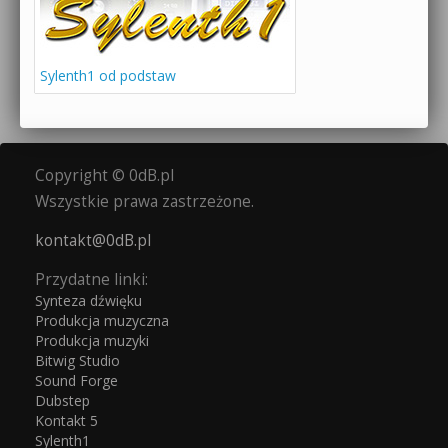
Sylenth1 od podstaw
Copyright © 0dB.pl
Wszystkie prawa zastrzeżone.
kontakt@0dB.pl
Przydatne linki:
Synteza dźwięku
Produkcja muzyczna
Produkcja muzyki
Bitwig Studio
Sound Forge
Dubstep
Kontakt 5
Sylenth1