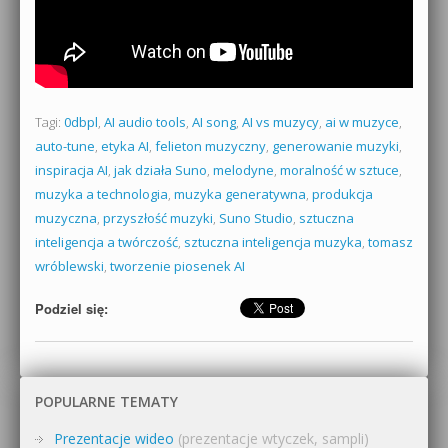
Tagi:
0dbpl
,
AI audio tools
,
AI song
,
AI vs muzycy
,
ai w muzyce
,
auto-tune
,
etyka AI
,
felieton muzyczny
,
generowanie muzyki
,
inspiracja AI
,
jak działa Suno
,
melodyne
,
moralność w sztuce
,
muzyka a technologia
,
muzyka generatywna
,
produkcja
muzyczna
,
przyszłość muzyki
,
Suno Studio
,
sztuczna
inteligencja a twórczość
,
sztuczna inteligencja muzyka
,
tomasz
wróblewski
,
tworzenie piosenek AI
Podziel się:
POPULARNE TEMATY
Prezentacje wideo
(prezentacje wtyczek, sampli)