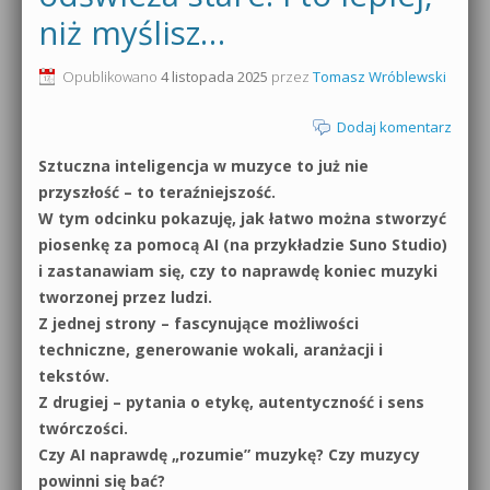
niż myślisz…
0dB.pl - informacje
Produkcja muzyczna od podstaw
Opublikowano
4 listopada 2025
przez
Tomasz Wróblewski
Newsletter
Sylenth1 od podstaw
Dodaj komentarz
Materiały dla mediów
Sound Forge od podstaw
Sztuczna inteligencja w muzyce to już nie
Archiwum aktualności
przyszłość – to teraźniejszość.
Dubstep z syntezatorem Massive
W tym odcinku pokazuję, jak łatwo można stworzyć
Polityka prywatności
piosenkę za pomocą AI (na przykładzie Suno Studio)
Kontakt 5 Kompendium
i zastanawiam się, czy to naprawdę koniec muzyki
Regulamin
Pakiety
tworzonej przez ludzi.
Z jednej strony – fascynujące możliwości
Działanie sklepu internetowego
techniczne, generowanie wokali, aranżacji i
tekstów.
Wyszukiwanie
Z drugiej – pytania o etykę, autentyczność i sens
twórczości.
Czy AI naprawdę „rozumie” muzykę? Czy muzycy
powinni się bać?