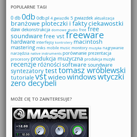
POPULARNE TAGI
0db
0 db
0db.pl
5 gwiazdek
4 gwiazdki
aktualizacja
branżowe ploteczki i fakty
ciekawostki
free
daw
dekonstrukcja
free
domowe studio
freeware
soundware
free vst
macintosh
hardware
interfejsy
kontrolery
mastering
miks
mobile music
monitory
nagrywanie
muzyka
porównanie
prezentacja
narzędzia
native instruments
produkcja muzyczna
procesory
produkcja muzyki
recenzje
różności
software
soundware
tomasz wróblewski
test
syntezatory
vst
wtyczki
windows
wideo
tutoriale
zero decybeli
MOŻE CIĘ TO ZAINTERESUJE?