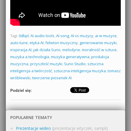
Tagi:
0dbpl
,
AI audio tools
,
AI song
,
AI vs muzycy
,
ai w muzyce
,
auto-tune
,
etyka AI
,
felieton muzyczny
,
generowanie muzyki
,
inspiracja AI
,
jak działa Suno
,
melodyne
,
moralność w sztuce
,
muzyka a technologia
,
muzyka generatywna
,
produkcja
muzyczna
,
przyszłość muzyki
,
Suno Studio
,
sztuczna
inteligencja a twórczość
,
sztuczna inteligencja muzyka
,
tomasz
wróblewski
,
tworzenie piosenek AI
Podziel się:
POPULARNE TEMATY
Prezentacje wideo
(prezentacje wtyczek, sampli)