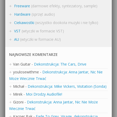
Freeware
(darmowe efekty, syntezatory, sample)
Hardware
(sprzęt audio)
Ciekawostki
(wszystko dookoła muzyki i nie tylko)
VST
(wtyczki w formacie VST)
AU
(wtyczki w formacie AU)
NAJNOWSZE KOMENTARZE
Van Guitar
-
Dekonstrukcja: The Cars, Drive
youlosewithme
-
Dekonstrukcja: Anna Jantar, Nic Nie
Może Wiecznie Trwać
Michał
-
Dekonstrukcja: Mike Vickers, Visitation (Sonda)
Mirek
-
Moi Drodzy Audiofile!
Gizoni
-
Dekonstrukcja: Anna Jantar, Nic Nie Może
Wiecznie Trwać
Kacper Bąk
-
Fade To Grey, Visage, dekonstrukcja