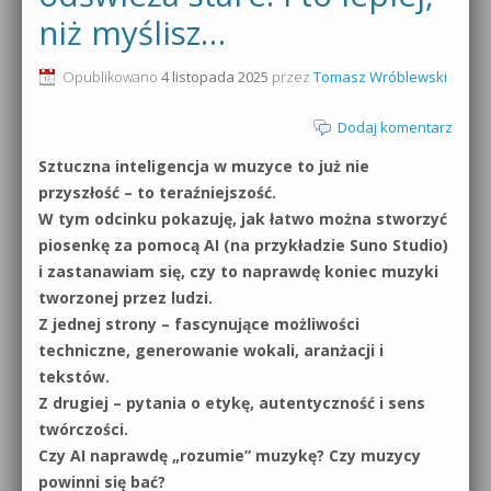
niż myślisz…
0dB.pl - informacje
Produkcja muzyczna od podstaw
Opublikowano
4 listopada 2025
przez
Tomasz Wróblewski
Newsletter
Sylenth1 od podstaw
Dodaj komentarz
Materiały dla mediów
Sound Forge od podstaw
Sztuczna inteligencja w muzyce to już nie
Archiwum aktualności
przyszłość – to teraźniejszość.
Dubstep z syntezatorem Massive
W tym odcinku pokazuję, jak łatwo można stworzyć
Polityka prywatności
piosenkę za pomocą AI (na przykładzie Suno Studio)
Kontakt 5 Kompendium
i zastanawiam się, czy to naprawdę koniec muzyki
Regulamin
Pakiety
tworzonej przez ludzi.
Z jednej strony – fascynujące możliwości
Działanie sklepu internetowego
techniczne, generowanie wokali, aranżacji i
tekstów.
Wyszukiwanie
Z drugiej – pytania o etykę, autentyczność i sens
twórczości.
Czy AI naprawdę „rozumie” muzykę? Czy muzycy
powinni się bać?