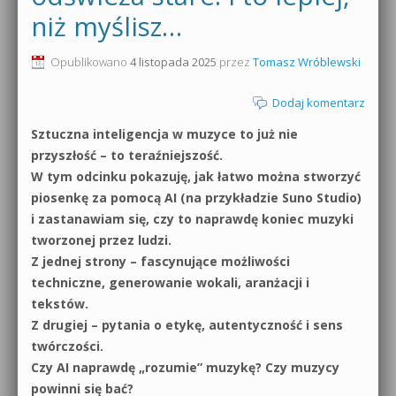
niż myślisz…
0dB.pl - informacje
Produkcja muzyczna od podstaw
Opublikowano
4 listopada 2025
przez
Tomasz Wróblewski
Newsletter
Sylenth1 od podstaw
Dodaj komentarz
Materiały dla mediów
Sound Forge od podstaw
Sztuczna inteligencja w muzyce to już nie
Archiwum aktualności
przyszłość – to teraźniejszość.
Dubstep z syntezatorem Massive
W tym odcinku pokazuję, jak łatwo można stworzyć
Polityka prywatności
piosenkę za pomocą AI (na przykładzie Suno Studio)
Kontakt 5 Kompendium
i zastanawiam się, czy to naprawdę koniec muzyki
Regulamin
Pakiety
tworzonej przez ludzi.
Z jednej strony – fascynujące możliwości
Działanie sklepu internetowego
techniczne, generowanie wokali, aranżacji i
tekstów.
Wyszukiwanie
Z drugiej – pytania o etykę, autentyczność i sens
twórczości.
Czy AI naprawdę „rozumie” muzykę? Czy muzycy
powinni się bać?