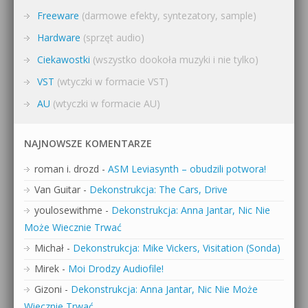
Freeware
(darmowe efekty, syntezatory, sample)
Hardware
(sprzęt audio)
Ciekawostki
(wszystko dookoła muzyki i nie tylko)
VST
(wtyczki w formacie VST)
AU
(wtyczki w formacie AU)
NAJNOWSZE KOMENTARZE
roman i. drozd
-
ASM Leviasynth – obudzili potwora!
Van Guitar
-
Dekonstrukcja: The Cars, Drive
youlosewithme
-
Dekonstrukcja: Anna Jantar, Nic Nie
Może Wiecznie Trwać
Michał
-
Dekonstrukcja: Mike Vickers, Visitation (Sonda)
Mirek
-
Moi Drodzy Audiofile!
Gizoni
-
Dekonstrukcja: Anna Jantar, Nic Nie Może
Wiecznie Trwać