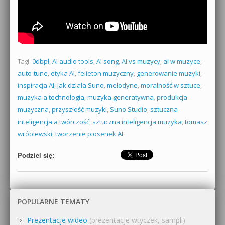
Tagi:
0dbpl
,
AI audio tools
,
AI song
,
AI vs muzycy
,
ai w muzyce
,
auto-tune
,
etyka AI
,
felieton muzyczny
,
generowanie muzyki
,
inspiracja AI
,
jak działa Suno
,
melodyne
,
moralność w sztuce
,
muzyka a technologia
,
muzyka generatywna
,
produkcja
muzyczna
,
przyszłość muzyki
,
Suno Studio
,
sztuczna
inteligencja a twórczość
,
sztuczna inteligencja muzyka
,
tomasz
wróblewski
,
tworzenie piosenek AI
Podziel się:
POPULARNE TEMATY
Prezentacje wideo
(prezentacje wtyczek, sampli)