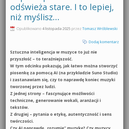
odświeża stare. I to lepiej,
0dB.pl - informacje
Produkcja muzyczna od podstaw
niż myślisz…
Newsletter
Sylenth1 od podstaw
Opublikowano
4 listopada 2025
przez
Tomasz Wróblewski
Materiały dla mediów
Sound Forge od podstaw
Dodaj komentarz
Archiwum aktualności
Dubstep z syntezatorem Massive
Sztuczna inteligencja w muzyce to już nie
przyszłość – to teraźniejszość.
Polityka prywatności
Kontakt 5 Kompendium
W tym odcinku pokazuję, jak łatwo można stworzyć
piosenkę za pomocą AI (na przykładzie Suno Studio)
Regulamin
Pakiety
i zastanawiam się, czy to naprawdę koniec muzyki
Działanie sklepu internetowego
tworzonej przez ludzi.
Z jednej strony – fascynujące możliwości
Wyszukiwanie
techniczne, generowanie wokali, aranżacji i
tekstów.
Z drugiej – pytania o etykę, autentyczność i sens
twórczości.
Czy AI naprawdę „rozumie” muzykę? Czy muzycy