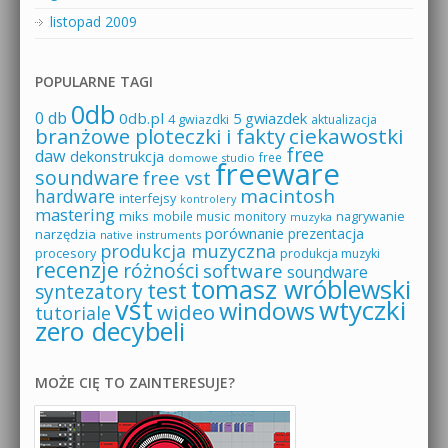
listopad 2009
POPULARNE TAGI
0db
0 db
0db.pl
5 gwiazdek
4 gwiazdki
aktualizacja
branżowe ploteczki i fakty
ciekawostki
free
daw
dekonstrukcja
free
domowe studio
freeware
soundware
free vst
macintosh
hardware
interfejsy
kontrolery
mastering
miks
mobile music
monitory
nagrywanie
muzyka
porównanie
prezentacja
narzędzia
native instruments
produkcja muzyczna
procesory
produkcja muzyki
recenzje
różności
software
soundware
tomasz wróblewski
test
syntezatory
vst
wtyczki
windows
wideo
tutoriale
zero decybeli
MOŻE CIĘ TO ZAINTERESUJE?