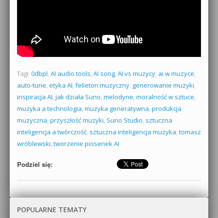
Tagi:
0dbpl
,
AI audio tools
,
AI song
,
AI vs muzycy
,
ai w muzyce
,
auto-tune
,
etyka AI
,
felieton muzyczny
,
generowanie muzyki
,
inspiracja AI
,
jak działa Suno
,
melodyne
,
moralność w sztuce
,
muzyka a technologia
,
muzyka generatywna
,
produkcja
muzyczna
,
przyszłość muzyki
,
Suno Studio
,
sztuczna
inteligencja a twórczość
,
sztuczna inteligencja muzyka
,
tomasz
wróblewski
,
tworzenie piosenek AI
Podziel się:
POPULARNE TEMATY