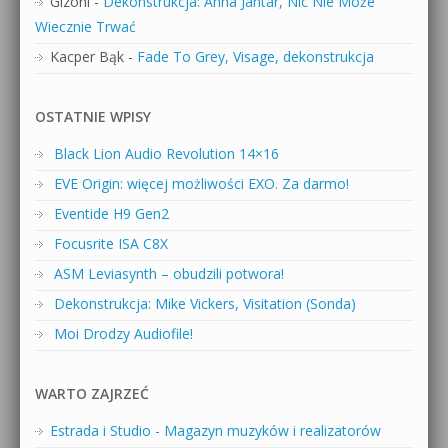
Gizoni
-
Dekonstrukcja: Anna Jantar, Nic Nie Może
Wiecznie Trwać
Kacper Bąk
-
Fade To Grey, Visage, dekonstrukcja
OSTATNIE WPISY
Black Lion Audio Revolution 14×16
EVE Origin: więcej możliwości EXO. Za darmo!
Eventide H9 Gen2
Focusrite ISA C8X
ASM Leviasynth – obudzili potwora!
Dekonstrukcja: Mike Vickers, Visitation (Sonda)
Moi Drodzy Audiofile!
WARTO ZAJRZEĆ
Estrada i Studio - Magazyn muzyków i realizatorów