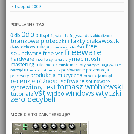
listopad 2009
POPULARNE TAGI
0db
0 db
0db.pl
5 gwiazdek
4 gwiazdki
aktualizacja
branżowe ploteczki i fakty
ciekawostki
free
daw
dekonstrukcja
free
domowe studio
freeware
soundware
free vst
macintosh
hardware
interfejsy
kontrolery
mastering
miks
mobile music
monitory
nagrywanie
muzyka
porównanie
prezentacja
narzędzia
native instruments
produkcja muzyczna
procesory
produkcja muzyki
recenzje
różności
software
soundware
tomasz wróblewski
test
syntezatory
vst
wtyczki
windows
wideo
tutoriale
zero decybeli
MOŻE CIĘ TO ZAINTERESUJE?