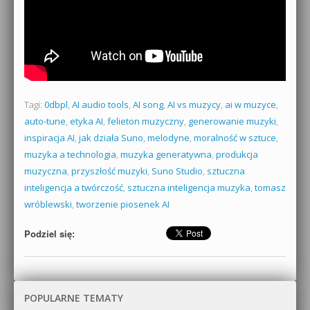
Tagi:
0dbpl
,
AI audio tools
,
AI song
,
AI vs muzycy
,
ai w muzyce
,
auto-tune
,
etyka AI
,
felieton muzyczny
,
generowanie muzyki
,
inspiracja AI
,
jak działa Suno
,
melodyne
,
moralność w sztuce
,
muzyka a technologia
,
muzyka generatywna
,
produkcja
muzyczna
,
przyszłość muzyki
,
Suno Studio
,
sztuczna
inteligencja a twórczość
,
sztuczna inteligencja muzyka
,
tomasz
wróblewski
,
tworzenie piosenek AI
Podziel się:
POPULARNE TEMATY