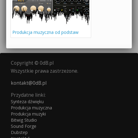
Produkcja muzyczna od podstaw
Copyright © 0dB.pl
Wszystkie prawa zastrzeżone.
kontakt@0dB.pl
Przydatne linki:
Synteza dźwięku
Produkcja muzyczna
Produkcja muzyki
Bitwig Studio
Sound Forge
Dubstep