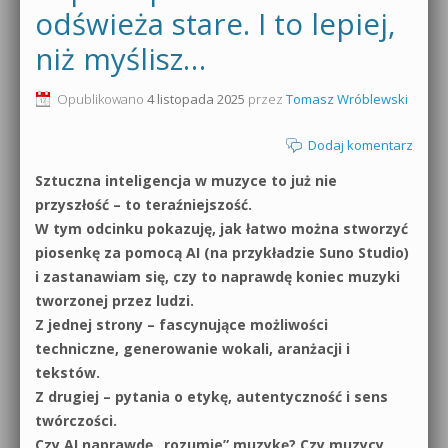
odświeża stare. I to lepiej,
0dB.pl - informacje
Produkcja muzyczna od podstaw
niż myślisz…
Newsletter
Sylenth1 od podstaw
Opublikowano
4 listopada 2025
przez
Tomasz Wróblewski
Materiały dla mediów
Sound Forge od podstaw
Dodaj komentarz
Archiwum aktualności
Dubstep z syntezatorem Massive
Sztuczna inteligencja w muzyce to już nie
przyszłość – to teraźniejszość.
Polityka prywatności
Kontakt 5 Kompendium
W tym odcinku pokazuję, jak łatwo można stworzyć
piosenkę za pomocą AI (na przykładzie Suno Studio)
Regulamin
Pakiety
i zastanawiam się, czy to naprawdę koniec muzyki
Działanie sklepu internetowego
tworzonej przez ludzi.
Z jednej strony – fascynujące możliwości
Wyszukiwanie
techniczne, generowanie wokali, aranżacji i
tekstów.
Z drugiej – pytania o etykę, autentyczność i sens
twórczości.
Czy AI naprawdę „rozumie” muzykę? Czy muzycy