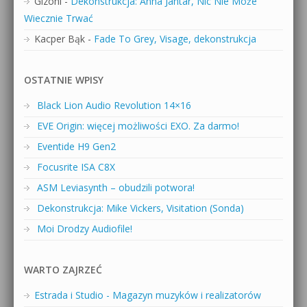
Gizoni
-
Dekonstrukcja: Anna Jantar, Nic Nie Może
Wiecznie Trwać
Kacper Bąk
-
Fade To Grey, Visage, dekonstrukcja
OSTATNIE WPISY
Black Lion Audio Revolution 14×16
EVE Origin: więcej możliwości EXO. Za darmo!
Eventide H9 Gen2
Focusrite ISA C8X
ASM Leviasynth – obudzili potwora!
Dekonstrukcja: Mike Vickers, Visitation (Sonda)
Moi Drodzy Audiofile!
WARTO ZAJRZEĆ
Estrada i Studio - Magazyn muzyków i realizatorów