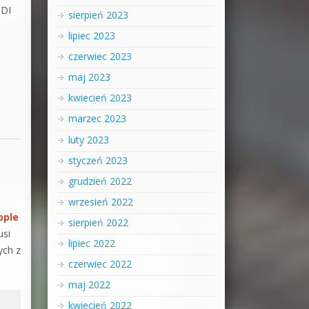
IDI
sierpień 2023
lipiec 2023
czerwiec 2023
maj 2023
kwiecień 2023
marzec 2023
luty 2023
styczeń 2023
grudzień 2022
wrzesień 2022
pple
sierpień 2022
usi
lipiec 2022
ych z
czerwiec 2022
maj 2022
kwiecień 2022