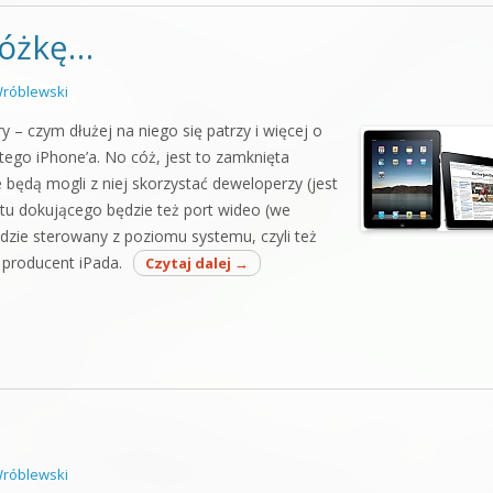
nóżkę…
róblewski
ry – czym dłużej na niego się patrzy i więcej o
tego iPhone’a. No cóż, jest to zamknięta
le będą mogli z niej skorzystać deweloperzy (jest
tu dokującego będzie też port wideo (we
dzie sterowany z poziomu systemu, czyli też
ć producent iPada.
Czytaj dalej
→
róblewski