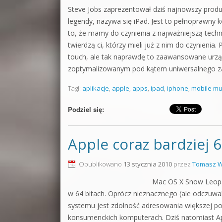
Steve Jobs zaprezentował dziś najnowszy produk
legendy, nazywa się iPad. Jest to pełnoprawn
to, że mamy do czynienia z najważniejszą tech
twierdzą ci, którzy mieli już z nim do czynieni
touch, ale tak naprawdę to zaawansowane urz
zoptymalizowanym pod kątem uniwersalnego z
Tagi:
aplikacje
,
apple
,
apps
,
ipad
,
iphone
,
mobile mu
Podziel się:
Apple coraz bardziej 
Opublikowano
13 stycznia 2010
przez
Tomasz W
Mac OS X Snow Leopar
w 64 bitach. Oprócz nieznacznego (ale odczuw
systemu jest zdolność adresowania większej p
konsumenckich komputerach. Dziś natomiast A