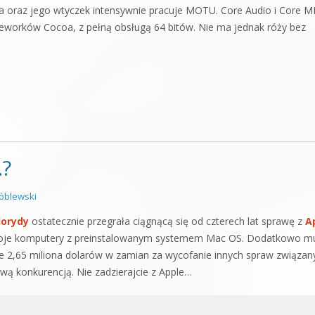
ra oraz jego wtyczek intensywnie pracuje MOTU. Core Audio i Core M
worków Cocoa, z pełną obsługą 64 bitów. Nie ma jednak róży bez
…?
óblewski
lorydy
ostatecznie przegrała ciągnącą się od czterech lat sprawę z
A
 swoje komputery z preinstalowanym systemem Mac OS. Dodatkowo m
ie 2,65 miliona dolarów w zamian za wycofanie innych spraw związan
ą konkurencją. Nie zadzierajcie z Apple…