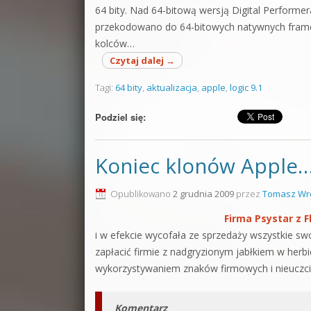
64 bity. Nad 64-bitową wersją Digital Performe
przekodowano do 64-bitowych natywnych frame
kolców…
Czytaj dalej
→
Tagi:
64 bity
,
aktualizacja
,
apple
,
logic 9.1
Podziel się:
Koniec klonów Apple
Opublikowano
2 grudnia 2009
przez
Tomasz Wr
Firma Psystar z F
i w efekcie wycofała ze sprzedaży wszystkie
zapłacić firmie z nadgryzionym jabłkiem w herb
wykorzystywaniem znaków firmowych i nieuczciw
Komentarz