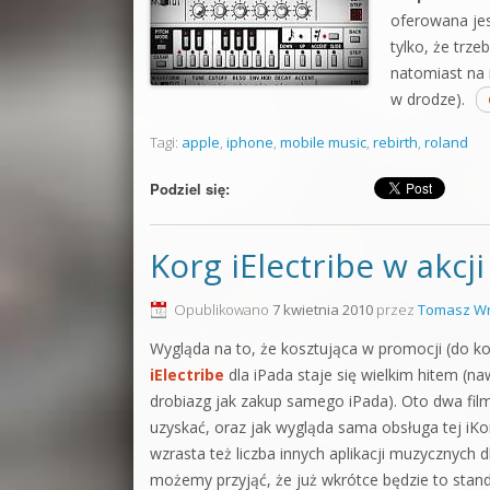
oferowana jest
tylko, że trze
natomiast na 
w drodze).
Tagi:
apple
,
iphone
,
mobile music
,
rebirth
,
roland
Podziel się:
Korg iElectribe w akcji
Opublikowano
7 kwietnia 2010
przez
Tomasz Wr
Wygląda na to, że kosztująca w promocji (do ko
iElectribe
dla iPada staje się wielkim hitem (n
drobiazg jak zakup samego iPada). Oto dwa fil
uzyskać, oraz jak wygląda sama obsługa tej i
wzrasta też liczba innych aplikacji muzycznych
możemy przyjąć, że już wkrótce będzie to sta