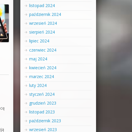
listopad 2024
październik 2024
wrzesień 2024
sierpień 2024
lipiec 2024
czerwiec 2024
maj 2024
kwiecień 2024
marzec 2024
luty 2024
styczeń 2024
grudzień 2023
acę
listopad 2023
październik 2023
ują
wrzesień 2023