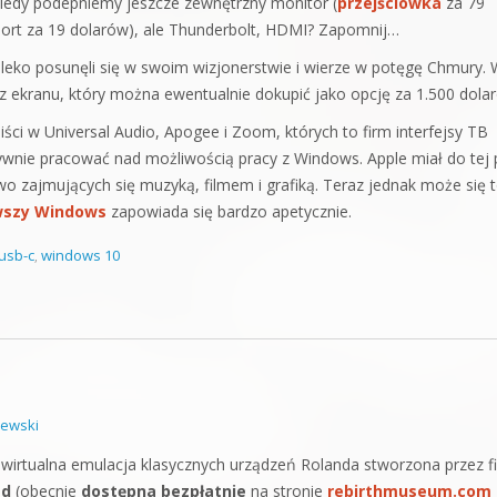
iedy podepniemy jeszcze zewnętrzny monitor (
przejściówka
za 79
ort za 19 dolarów), ale Thunderbolt, HDMI? Zapomnij…
aleko posunęli się w swoim wizjonerstwie i wierze w potęgę Chmury.
bez ekranu, który można ewentualnie dokupić jako opcję za 1.500 dola
ci w Universal Audio, Apogee i Zoom, których to firm interfejsy TB
sywnie pracować nad możliwością pracy z Windows. Apple miał do tej 
zajmujących się muzyką, filmem i grafiką. Teraz jednak może się 
wszy Windows
zapowiada się bardzo apetycznie.
usb-c
,
windows 10
ewski
li wirtualna emulacja klasycznych urządzeń Rolanda stworzona przez f
ad
(obecnie
dostępna bezpłatnie
na stronie
rebirthmuseum.com