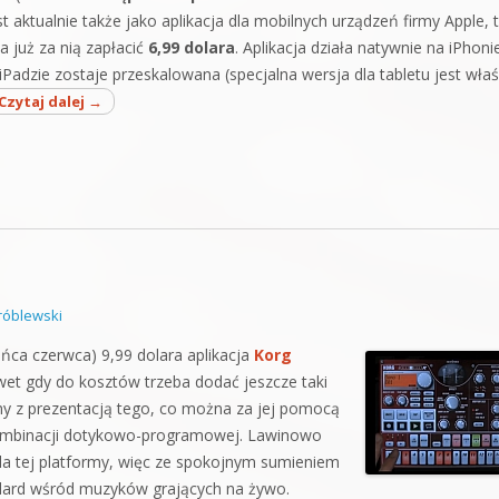
 aktualnie także jako aplikacja dla mobilnych urządzeń firmy Apple, t
ba już za nią zapłacić
6,99 dolara
. Aplikacja działa natywnie na iPhoni
iPadzie zostaje przeskalowana (specjalna wersja dla tabletu jest właś
Czytaj dalej
→
óblewski
ńca czerwca) 9,99 dolara aplikacja
Korg
awet gdy do kosztów trzeba dodać jeszcze taki
my z prezentacją tego, co można za jej pomocą
Kombinacji dotykowo-programowej. Lawinowo
 dla tej platformy, więc ze spokojnym sumieniem
ndard wśród muzyków grających na żywo.