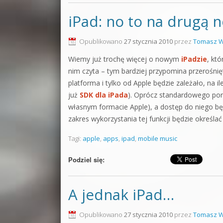
iPad: no to na drugą 
Opublikowano
27 stycznia 2010
przez
Tomasz W
Wiemy już trochę więcej o nowym
iPadzie
, któ
nim czyta – tym bardziej przypomina przerośnię
platforma i tylko od Apple będzie zależało, na i
już
SDK dla iPada
). Oprócz standardowego por
własnym formacie Apple), a dostęp do niego bę
zakres wykorzystania tej funkcji będzie określa
Tagi:
apple
,
apps
,
ipad
,
mobile music
Podziel się:
A jednak iPad…
Opublikowano
27 stycznia 2010
przez
Tomasz W