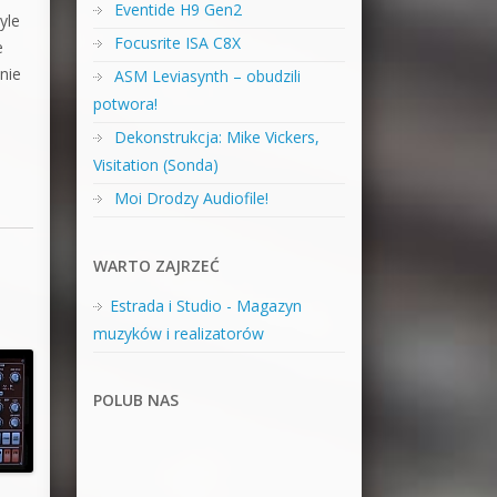
Eventide H9 Gen2
yle
Focusrite ISA C8X
e
nie
ASM Leviasynth – obudzili
potwora!
Dekonstrukcja: Mike Vickers,
Visitation (Sonda)
Moi Drodzy Audiofile!
WARTO ZAJRZEĆ
Estrada i Studio - Magazyn
muzyków i realizatorów
POLUB NAS