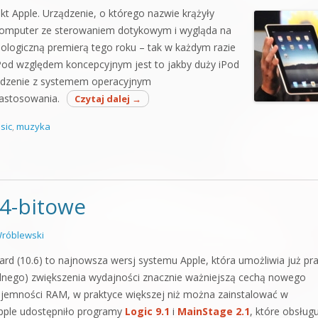
t Apple. Urządzenie, o którego nazwie krążyły
y komputer ze sterowaniem dotykowym i wygląda na
nologiczną premierą tego roku – tak w każdym razie
a. Pod względem koncepcyjnym jest to jakby duży iPod
ądzenie z systemem operacyjnym
astosowania.
Czytaj dalej
→
sic
,
muzyka
64-bitowe
róblewski
d (10.6) to najnowsza wersj systemu Apple, która umożliwia już pr
alnego) zwiększenia wydajności znacznie ważniejszą cechą nowego
ojemności RAM, w praktyce większej niż można zainstalować w
pple udostępniło programy
Logic 9.1
i
MainStage 2.1
, które obsług