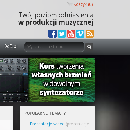
Koszyk (
0
)
Twój poziom odniesienia
w produkcji muzycznej
0dB.pl
0dB.pl - informacje
Newsletter
Materiały dla mediów
Archiwum aktualności
Polityka prywatności
POPULARNE TEMATY
Regulamin
Prezentacje wideo
(prezentacje