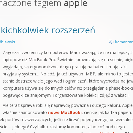
naczone tagiem
apple
orge od podstaw
 z syntezatorem Massive
kichkolwiek rozszerzeń
 5 Kompendium
blewski
komentar
Zagorzali zwolennicy komputerów Mac uważają, że nie ma lepszyc
laptopów niż MacBook Pro. Świetnie sprawdzają się na scenie, pięk
wyglądają, są ergonomiczne, długo pracują na baterii i mają taki
przyjazny system… No cóż, ja też używam MBP, ale mimo to jest
stanie dostrzec wiele jego wad i ograniczeń, które wychodzą na ja
komputera używa się do innych celów niż przeglądanie phase-book
pogawędki ze znajomymi i organizowanie kolekcji zdjęć z wakacji.
Ale teraz sprawa robi się naprawdę poważna i dużego kalibru. Apple
właśnie zaanonsowało
nowe MacBooki
, cienkie jak kartka papieru 
k portów rozszerzających, jeśli nie liczyć pojedynczego, uniwersaln
ście – jednego! Czyli albo zasilamy komputer, albo coś pod niego