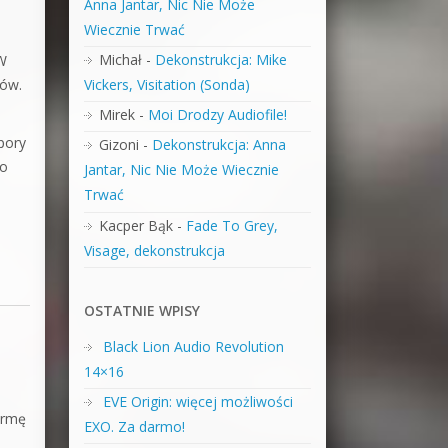
Anna Jantar, Nic Nie Może
Wiecznie Trwać
Michał
-
Dekonstrukcja: Mike
 W
rów.
Vickers, Visitation (Sonda)
Mirek
-
Moi Drodzy Audiofile!
pory
Gizoni
-
Dekonstrukcja: Anna
to
Jantar, Nic Nie Może Wiecznie
Trwać
Kacper Bąk
-
Fade To Grey,
Visage, dekonstrukcja
OSTATNIE WPISY
Black Lion Audio Revolution
14×16
EVE Origin: więcej możliwości
irmę
EXO. Za darmo!