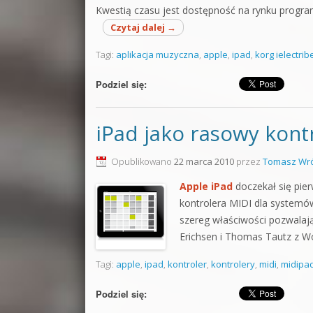
Kwestią czasu jest dostępność na rynku progr
Czytaj dalej
→
Tagi:
aplikacja muzyczna
,
apple
,
ipad
,
korg ielectrib
Podziel się:
iPad jako rasowy kont
Opublikowano
22 marca 2010
przez
Tomasz Wró
Apple iPad
doczekał się pier
kontrolera MIDI dla systemó
szereg właściwości pozwalaj
Erichsen i Thomas Tautz z Wo
Tagi:
apple
,
ipad
,
kontroler
,
kontrolery
,
midi
,
midipa
Podziel się: