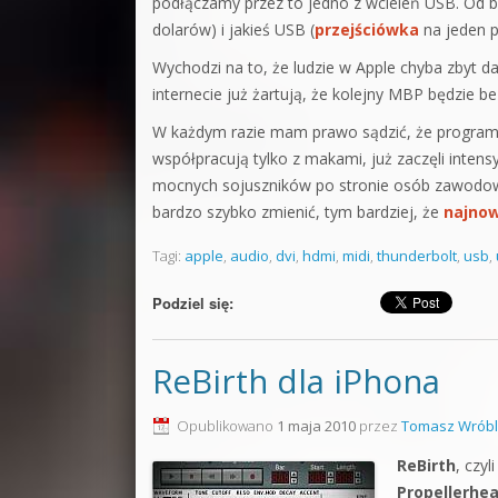
podłączamy przez to jedno z wcieleń USB. Od b
dolarów) i jakieś USB (
przejściówka
na jeden p
Wychodzi na to, że ludzie w Apple chyba zbyt d
internecie już żartują, że kolejny MBP będzie 
W każdym razie mam prawo sądzić, że programiś
współpracują tylko z makami, już zaczęli inten
mocnych sojuszników po stronie osób zawodowo 
bardzo szybko zmienić, tym bardziej, że
najno
Tagi:
apple
,
audio
,
dvi
,
hdmi
,
midi
,
thunderbolt
,
usb
,
Podziel się:
ReBirth dla iPhona
Opublikowano
1 maja 2010
przez
Tomasz Wróbl
ReBirth
, czy
Propellerhe