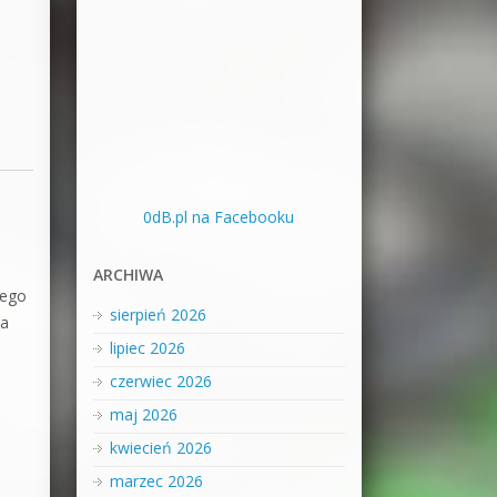
0dB.pl na Facebooku
ARCHIWA
tego
sierpień 2026
ma
lipiec 2026
czerwiec 2026
maj 2026
kwiecień 2026
marzec 2026