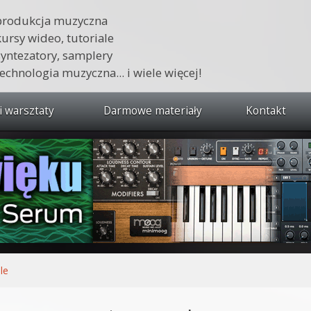
produkcja muzyczna
kursy wideo, tutoriale
syntezatory, samplery
technologia muzyczna... i wiele więcej!
i warsztaty
Darmowe materiały
Kontakt
wszystkie kursy i warsztaty
 dźwięku 🔥
ja muzyczna w praktyce
tudio od podstaw
ja muzyczna od podstaw
le
1 od podstaw