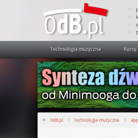
Technologia muzyczna
Kursy 
Zobacz 
Synteza
Produkc
Bitwig S
Produkc
0dB.pl
technologia muzyczna
app
Sylenth