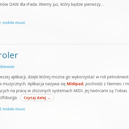
amów DAW dla iPada. Wiemy już, który będzie pierwszy…
e
,
mobile music
roler
blewski
wszej aplikacji, dzięki której można go wykorzystać w roli pełnokrwis
w muzycznych. Aplikacja nazywa się
Midipad
, pochodzi z Niemiec i 
ących na pracę w złożonych systemach MIDI. Jej twórcami są Tobias
lfsburga.
Czytaj dalej
→
d
,
mobile music