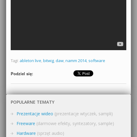
Tagi:
ableton live
,
bitwig
,
daw
,
namm 2014
,
software
Podziel się:
POPULARNE TEMATY
Prezentacje wideo
(prezentacje wtyczek, sampli)
Freeware
(darmowe efekty, syntezatory, sample)
Hardware
(sprzęt audio)