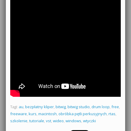
Tagi:
au
,
bezpłatny kliper
,
bitwig
,
bitwig studio
,
drum loop
,
free
,
freeware
,
kurs
,
macintosh
,
obróbka pętli perkusyjnych
,
rtas
,
szkolenie
,
tutoriale
,
vst
,
wideo
,
windows
,
wtyczki