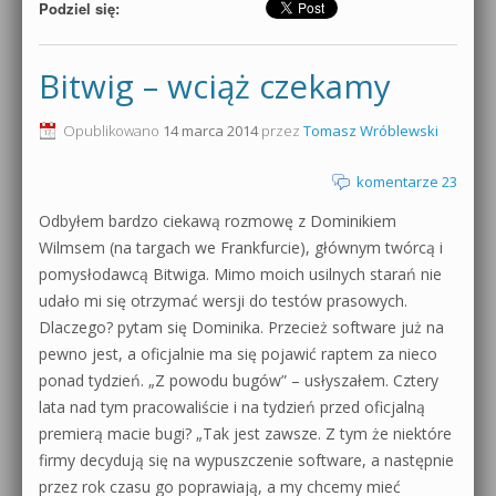
Podziel się:
Bitwig – wciąż czekamy
Opublikowano
14 marca 2014
przez
Tomasz Wróblewski
komentarze 23
Odbyłem bardzo ciekawą rozmowę z Dominikiem
Wilmsem (na targach we Frankfurcie), głównym twórcą i
pomysłodawcą Bitwiga. Mimo moich usilnych starań nie
udało mi się otrzymać wersji do testów prasowych.
Dlaczego? pytam się Dominika. Przecież software już na
pewno jest, a oficjalnie ma się pojawić raptem za nieco
ponad tydzień. „Z powodu bugów” – usłyszałem. Cztery
lata nad tym pracowaliście i na tydzień przed oficjalną
premierą macie bugi? „Tak jest zawsze. Z tym że niektóre
firmy decydują się na wypuszczenie software, a następnie
przez rok czasu go poprawiają, a my chcemy mieć