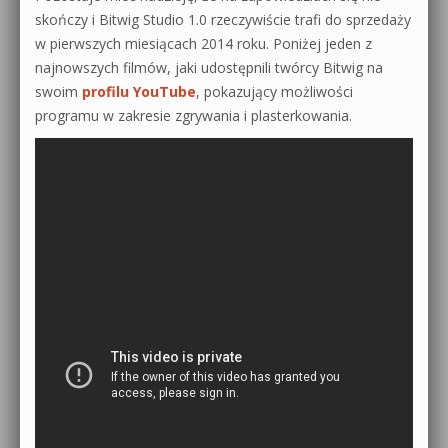
skończy i Bitwig Studio 1.0 rzeczywiście trafi do sprzedaży
w pierwszych miesiącach 2014 roku. Poniżej jeden z
najnowszych filmów, jaki udostępnili twórcy Bitwig na
swoim
profilu YouTube
, pokazujący możliwości
programu w zakresie zgrywania i plasterkowania.