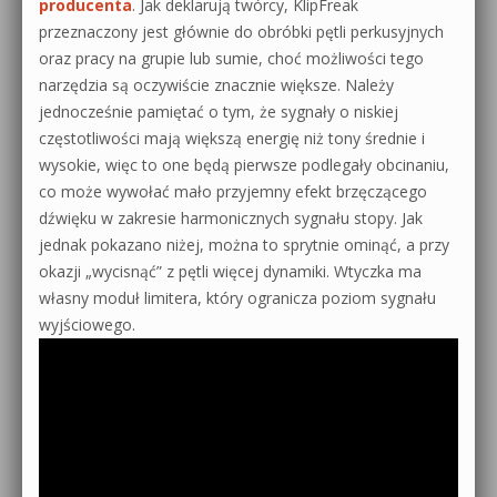
producenta
. Jak deklarują twórcy, KlipFreak
przeznaczony jest głównie do obróbki pętli perkusyjnych
oraz pracy na grupie lub sumie, choć możliwości tego
narzędzia są oczywiście znacznie większe. Należy
jednocześnie pamiętać o tym, że sygnały o niskiej
częstotliwości mają większą energię niż tony średnie i
wysokie, więc to one będą pierwsze podlegały obcinaniu,
co może wywołać mało przyjemny efekt brzęczącego
dźwięku w zakresie harmonicznych sygnału stopy. Jak
jednak pokazano niżej, można to sprytnie ominąć, a przy
okazji „wycisnąć” z pętli więcej dynamiki. Wtyczka ma
własny moduł limitera, który ogranicza poziom sygnału
wyjściowego.