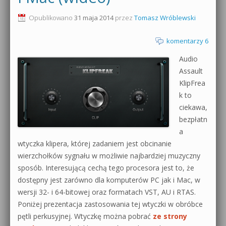
0dB.pl - informacje
Opublikowano
31 maja 2014
przez
Tomasz Wróblewski
Produkcja muzyczna od podstaw
Newsletter
komentarzy 6
Sylenth1 od podstaw
Audio
Materiały dla mediów
Sound Forge od podstaw
Assault
Archiwum aktualności
KlipFrea
Dubstep z syntezatorem Massive
k to
Polityka prywatności
ciekawa,
Kontakt 5 Kompendium
bezpłatn
Regulamin
a
Pakiety
wtyczka klipera, której zadaniem jest obcinanie
Działanie sklepu internetowego
wierzchołków sygnału w możliwie najbardziej muzyczny
sposób. Interesującą cechą tego procesora jest to, że
Wyszukiwanie
dostępny jest zarówno dla komputerów PC jak i Mac, w
wersji 32- i 64-bitowej oraz formatach VST, AU i RTAS.
Poniżej prezentacja zastosowania tej wtyczki w obróbce
pętli perkusyjnej. Wtyczkę można pobrać
ze strony