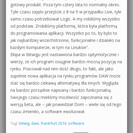
gotowy produkt. Poza tym cztery lata to normalny okres.
Tyle czasu zajęło przejście z 8 na 9 w przypadku Live, tyle
samo czasu potrzebował Logic. A my robiliśmy wszystko
od podstaw. Zrobiliśmy platformę, która była platformą
do programowania aplikacji. Wszystko po to, by było to
jak najbardziej wszechstronne, funkcjonalne i działało na
każdym komputerze, w tym na Linuksie”.
Ekipa w Bitwigu jest nastawiona bardzo optymistycznie i
wierzy, że ich program osiągnie bardzo mocną pozycję na
rynku. Pracowali nad nim dość długo, to fakt, ale jako
zupełnie nowa aplikacja na rynku programów DAW może
stać się bardzo ciekawą alternatywą dla innych. Wygląda
na bardzo porządnie napisaną i bardzo funkcjonalną.
Swojego czasu mieliśmy możliwość zapoznania się z
wersją beta, ale – jak powiedział Dom – wiele się od tego
czasu zmieniło, a software ewoluował.
Tagi:
bitwig
,
daw
,
frankfurt 2014
,
software