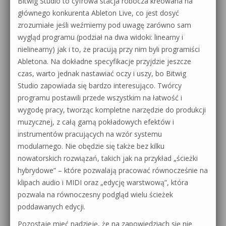
Bitwig Studio to cyfrowa stacja robocza kreowana na
głównego konkurenta Ableton Live, co jest dosyć
zrozumiałe jeśli weźmiemy pod uwagę zarówno sam
wygląd programu (podział na dwa widoki: linearny i
nielinearny) jak i to, że pracują przy nim byli programiści
Abletona. Na dokładne specyfikacje przyjdzie jeszcze
czas, warto jednak nastawiać oczy i uszy, bo Bitwig
Studio zapowiada się bardzo interesująco. Twórcy
programu postawili przede wszystkim na łatwość i
wygodę pracy, tworząc kompletne narzędzie do produkcji
muzycznej, z całą gamą pokładowych efektów i
instrumentów pracujących na wzór systemu
modularnego. Nie obędzie się także bez kilku
nowatorskich rozwiązań, takich jak na przykład „ścieżki
hybrydowe” – które pozwalają pracować równocześnie na
klipach audio i MIDI oraz „edycję warstwową”, która
pozwala na równoczesny podgląd wielu ścieżek
poddawanych edycji.
Pozostaje mieć nadzieję, że na zapowiedziach się nie