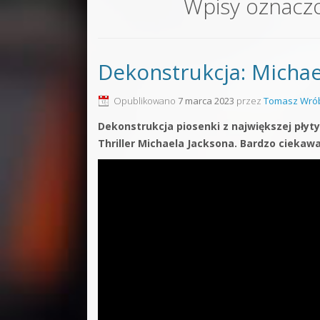
Wpisy oznacz
Sound F
Dubstep
Dekonstrukcja: Michael
Kontakt
Pakiety
Opublikowano
7 marca 2023
przez
Tomasz Wrób
Dekonstrukcja piosenki z największej płyt
Thriller Michaela Jacksona. Bardzo ciekaw