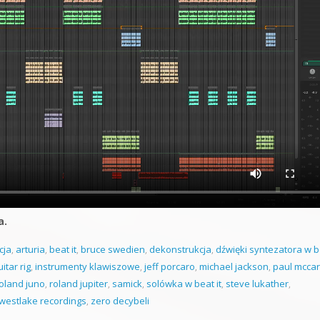
a.
cja
,
arturia
,
beat it
,
bruce swedien
,
dekonstrukcja
,
dźwięki syntezatora w b
uitar rig
,
instrumenty klawiszowe
,
jeff porcaro
,
michael jackson
,
paul mcca
oland juno
,
roland jupiter
,
samick
,
solówka w beat it
,
steve lukather
,
westlake recordings
,
zero decybeli