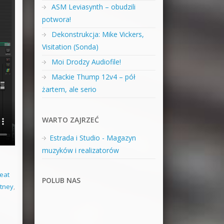
ASM Leviasynth – obudzili
potwora!
Dekonstrukcja: Mike Vickers,
Visitation (Sonda)
Moi Drodzy Audiofile!
Mackie Thump 12v4 – pół
żartem, ale serio
WARTO ZAJRZEĆ
Estrada i Studio - Magazyn
muzyków i realizatorów
eat
POLUB NAS
rtney
,