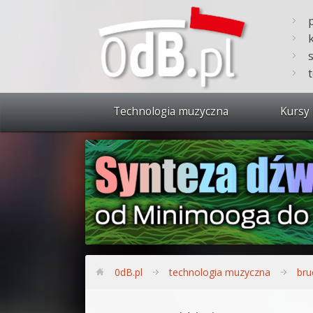
Technologia muzyczna
Kursy 
Zobacz 
Synteza
Produkc
Bitwig S
Produkc
0dB.pl
technologia muzyczna
bru
Sylenth