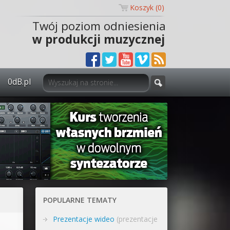
Koszyk (
0
)
Twój poziom odniesienia
w produkcji muzycznej
0dB.pl
0dB.pl - informacje
Newsletter
Materiały dla mediów
Archiwum aktualności
Polityka prywatności
POPULARNE TEMATY
Regulamin
Prezentacje wideo
(prezentacje