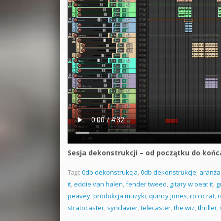
Sesja dekonstrukcji – od początku do końc
Tagi:
0db dekonstrukcja
,
0db dekonstrukcje
,
aranża
it
,
eddie van halen
,
fender tweed
,
gitary w beat it
,
g
peavey
,
produkcja muzyki
,
quincy jones
,
ro co rat
,
r
stratocaster
,
synclavier
,
telecaster
,
the wiz
,
thriller
,