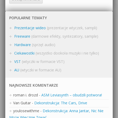
POPULARNE TEMATY
Prezentacje wideo
(prezentacje wtyczek, sampli)
Freeware
(darmowe efekty, syntezatory, sample)
Hardware
(sprzęt audio)
Ciekawostki
(wszystko dookoła muzyki i nie tylko)
VST
(wtyczki w formacie VST)
AU
(wtyczki w formacie AU)
NAJNOWSZE KOMENTARZE
roman i. drozd
-
ASM Leviasynth – obudzili potwora!
Van Guitar
-
Dekonstrukcja: The Cars, Drive
youlosewithme
-
Dekonstrukcja: Anna Jantar, Nic Nie
Może Wiecznie Trwać