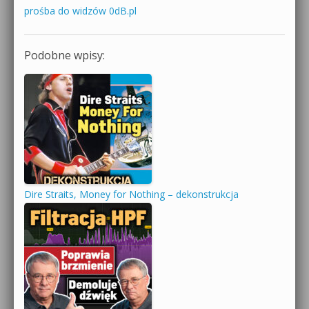
prośba do widzów 0dB.pl
Podobne wpisy:
Dire Straits, Money for Nothing – dekonstrukcja