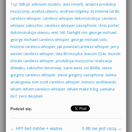
Tagi:
0db.pl
,
advision studios
,
ams reverb
,
analiza produkcji
muzycznej
,
analiza utworu
,
andrew ridgeley
,
brzmienie lat 80
,
careless whisper
,
careless whisper dekonstrukcja
,
careless
whisper saksofon
,
careless whisper saxophone
,
chris porter
,
dekonstrukcja utworu
,
emt 140
,
fairlight cmi
,
george michael
,
george michael careless whisper
,
george michael solo
,
historia careless whisper
,
jak powstał careless whisper
,
jerry
wexler careless whisper
,
lata 80 muzyka
,
lexicon 224x
,
muscle
shoals careless whisper
,
produkcja muzyczna
,
realizacja
dźwięku
,
saksofon tenorowy
,
sarm west
,
ssl 4000e
,
steve
gregory careless whisper
,
steve gregory saxophone
,
taśma
analogowa
,
tom scott careless whisper
,
tomasz wróblewski
,
wham
,
wham careless whisper
,
wham make it big
,
yamaha
dx7
,
zero decybeli
Podziel się:
←
HPF bez mitów + ważna
0 dB nie jest ciszą
→
Zobacz wpisy