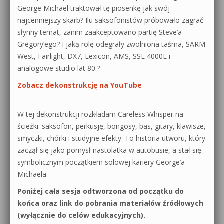
George Michael traktował tę piosenkę jak swój
0dB.pl - informacje
najcenniejszy skarb? Ilu saksofonistów próbowało zagrać
Produkcja muzyczna od podstaw
słynny temat, zanim zaakceptowano partię Steve’a
Newsletter
Gregory’ego? I jaką rolę odegrały zwolniona taśma, SARM
Sylenth1 od podstaw
West, Fairlight, DX7, Lexicon, AMS, SSL 4000E i
Materiały dla mediów
Sound Forge od podstaw
analogowe studio lat 80.?
Archiwum aktualności
Zobacz dekonstrukcję na YouTube
Dubstep z syntezatorem Massive
Polityka prywatności
Kontakt 5 Kompendium
W tej dekonstrukcji rozkładam Careless Whisper na
ścieżki: saksofon, perkusję, bongosy, bas, gitary, klawisze,
Regulamin
Pakiety
smyczki, chórki i studyjne efekty. To historia utworu, który
Działanie sklepu internetowego
zaczął się jako pomysł nastolatka w autobusie, a stał się
symbolicznym początkiem solowej kariery George’a
Wyszukiwanie
Michaela.
Poniżej cała sesja odtworzona od początku do
końca oraz link do pobrania materiałów źródłowych
(wyłącznie do celów edukacyjnych).