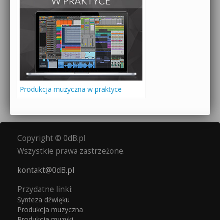
Produkcja muzyczna w praktyce
Copyright © 0dB.pl
Wszystkie prawa zastrzeżone.
kontakt@0dB.pl
Przydatne linki:
Synteza dźwięku
Produkcja muzyczna
Produkcja muzyki