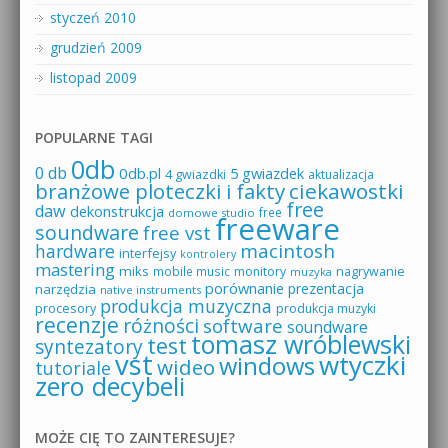
styczeń 2010
grudzień 2009
listopad 2009
POPULARNE TAGI
0db
0 db
0db.pl
5 gwiazdek
4 gwiazdki
aktualizacja
branżowe ploteczki i fakty
ciekawostki
free
daw
dekonstrukcja
free
domowe studio
freeware
soundware
free vst
macintosh
hardware
interfejsy
kontrolery
mastering
miks
mobile music
monitory
nagrywanie
muzyka
porównanie
prezentacja
narzędzia
native instruments
produkcja muzyczna
procesory
produkcja muzyki
recenzje
różności
software
soundware
tomasz wróblewski
test
syntezatory
vst
wtyczki
windows
wideo
tutoriale
zero decybeli
MOŻE CIĘ TO ZAINTERESUJE?