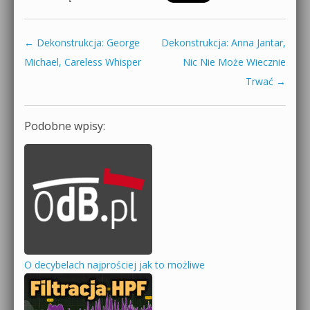
←
Dekonstrukcja: George
Dekonstrukcja: Anna Jantar,
Zobacz wpisy
Michael, Careless Whisper
Nic Nie Może Wiecznie
Trwać
→
Podobne wpisy:
O decybelach najprościej jak to możliwe