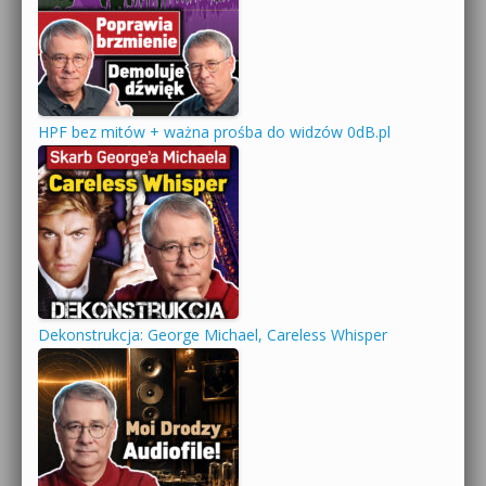
HPF bez mitów + ważna prośba do widzów 0dB.pl
Dekonstrukcja: George Michael, Careless Whisper