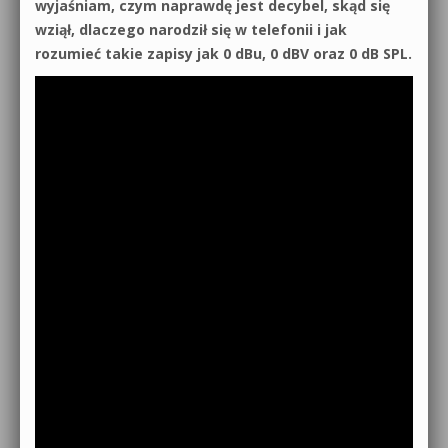
wyjaśniam, czym naprawdę jest decybel, skąd się
0dB.pl - informacje
wziął, dlaczego narodził się w telefonii i jak
Produkcja muzyczna od podstaw
rozumieć takie zapisy jak 0 dBu, 0 dBV oraz 0 dB SPL.
Newsletter
Sylenth1 od podstaw
Materiały dla mediów
Sound Forge od podstaw
Archiwum aktualności
Dubstep z syntezatorem Massive
Polityka prywatności
Kontakt 5 Kompendium
Regulamin
Pakiety
Działanie sklepu internetowego
Wyszukiwanie