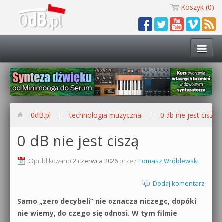
Koszyk (
0
)
Technologia muzyczna
Kursy i warsztaty
0dB.pl
technologia muzyczna
0 db nie jest ciszą
Darmowe materiały
0 dB nie jest ciszą
Zobacz wszystkie kursy i warsztaty
Kontakt
Opublikowano
2 czerwca 2026
przez
Tomasz Wróblewski
Synteza dźwięku 🔥
Dodaj komentarz
0dB.pl
Produkcja muzyczna w praktyce
Samo „zero decybeli” nie oznacza niczego, dopóki
nie wiemy, do czego się odnosi. W tym filmie
Bitwig Studio od podstaw