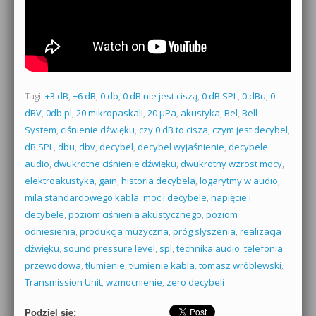
Tagi:
+3 dB
,
+6 dB
,
0 db
,
0 dB nie jest ciszą
,
0 dB SPL
,
0 dBu
,
0
dBV
,
0db.pl
,
20 mikropaskali
,
20 µPa
,
akustyka
,
Bel
,
Bell
System
,
ciśnienie dźwięku
,
czy 0 dB to cisza
,
czym jest decybel
,
dB SPL
,
dbu
,
dbv
,
decybel
,
decybel wyjaśnienie
,
decybele
audio
,
dwukrotne ciśnienie dźwięku
,
dwukrotny wzrost mocy
,
elektroakustyka
,
gain
,
historia decybela
,
logarytmy w audio
,
mila standardowego kabla
,
moc i decybele
,
napięcie i
decybele
,
poziom ciśnienia akustycznego
,
poziom
odniesienia
,
produkcja muzyczna
,
próg słyszenia
,
realizacja
dźwięku
,
sound pressure level
,
spl
,
technika audio
,
telefonia
przewodowa
,
tłumienie
,
tłumienie kabla
,
tomasz wróblewski
,
Transmission Unit
,
wzmocnienie
,
zero decybeli
Podziel się: