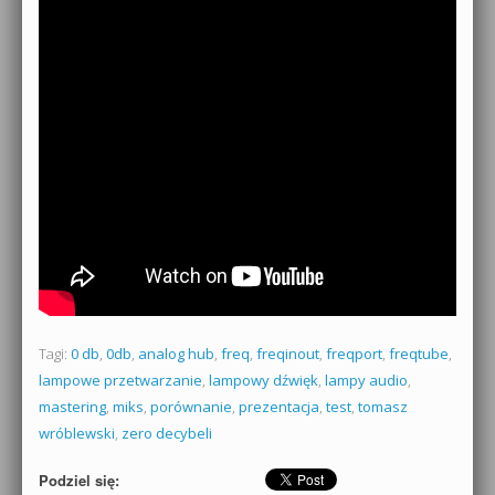
Tagi:
0 db
,
0db
,
analog hub
,
freq
,
freqinout
,
freqport
,
freqtube
,
lampowe przetwarzanie
,
lampowy dźwięk
,
lampy audio
,
mastering
,
miks
,
porównanie
,
prezentacja
,
test
,
tomasz
wróblewski
,
zero decybeli
Podziel się: