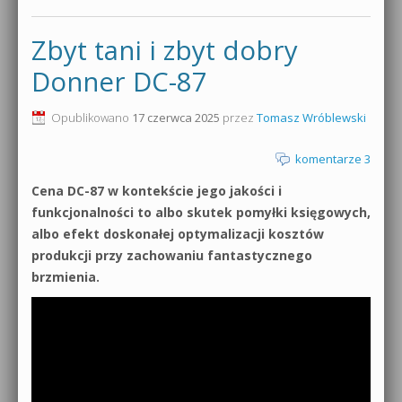
Zbyt tani i zbyt dobry
Donner DC-87
Opublikowano
17 czerwca 2025
przez
Tomasz Wróblewski
komentarze 3
Cena DC-87 w kontekście jego jakości i
funkcjonalności to albo skutek pomyłki księgowych,
albo efekt doskonałej optymalizacji kosztów
produkcji przy zachowaniu fantastycznego
brzmienia.