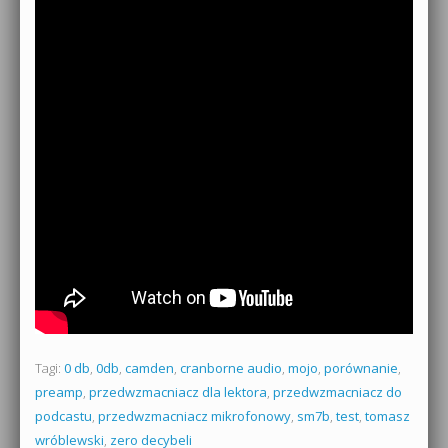
Tagi:
0 db
,
0db
,
camden
,
cranborne audio
,
mojo
,
porównanie
,
preamp
,
przedwzmacniacz dla lektora
,
przedwzmacniacz do
podcastu
,
przedwzmacniacz mikrofonowy
,
sm7b
,
test
,
tomasz
wróblewski
,
zero decybeli