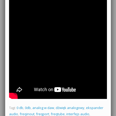
Tagi:
0 db
,
0db
,
analog w daw
,
dźwięk analogowy
,
ekspander
audio
,
freqinout
,
freqport
,
freqtube
,
interfejs audio
,