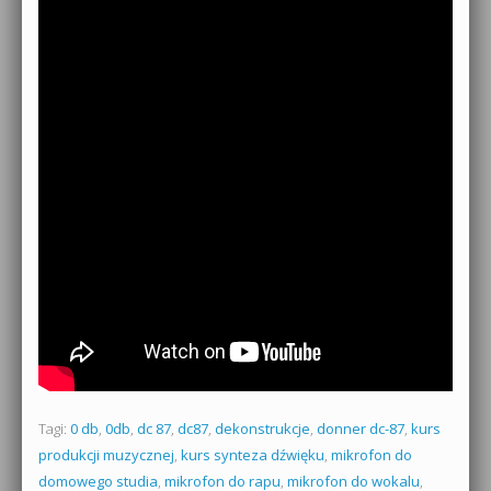
Tagi:
0 db
,
0db
,
dc 87
,
dc87
,
dekonstrukcje
,
donner dc-87
,
kurs
produkcji muzycznej
,
kurs synteza dźwięku
,
mikrofon do
domowego studia
,
mikrofon do rapu
,
mikrofon do wokalu
,