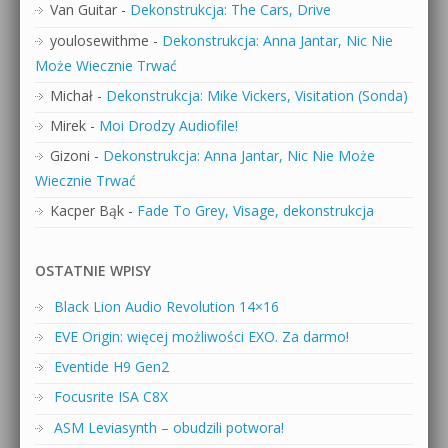
Van Guitar
-
Dekonstrukcja: The Cars, Drive
youlosewithme
-
Dekonstrukcja: Anna Jantar, Nic Nie
Może Wiecznie Trwać
Michał
-
Dekonstrukcja: Mike Vickers, Visitation (Sonda)
Mirek
-
Moi Drodzy Audiofile!
Gizoni
-
Dekonstrukcja: Anna Jantar, Nic Nie Może
Wiecznie Trwać
Kacper Bąk
-
Fade To Grey, Visage, dekonstrukcja
OSTATNIE WPISY
Black Lion Audio Revolution 14×16
EVE Origin: więcej możliwości EXO. Za darmo!
Eventide H9 Gen2
Focusrite ISA C8X
ASM Leviasynth – obudzili potwora!