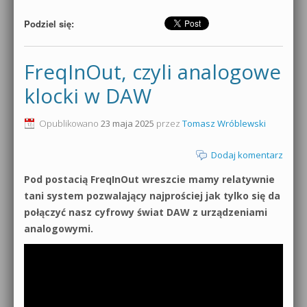
Podziel się:
FreqInOut, czyli analogowe
klocki w DAW
Opublikowano
23 maja 2025
przez
Tomasz Wróblewski
Dodaj komentarz
Pod postacią FreqInOut wreszcie mamy relatywnie
tani system pozwalający najprościej jak tylko się da
połączyć nasz cyfrowy świat DAW z urządzeniami
analogowymi.