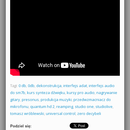
Tagi:
0 db
,
0db
,
dekonstrukcja
,
interfejs adat
,
interfejs audio
do sm7b
,
kurs synteza dźwięku
,
kursy pro audio
,
nagrywanie
gitary
,
presonus
,
produkcja muzyki
,
przedwzmacniacz do
mikrofonu
,
quantum hd 2
,
reamping
,
studio one
,
studiolive
,
tomasz wróblewski
,
universal control
,
zero decybeli
Podziel się: