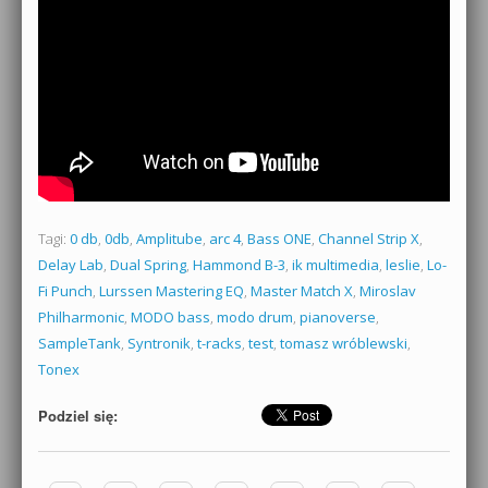
Tagi:
0 db
,
0db
,
Amplitube
,
arc 4
,
Bass ONE
,
Channel Strip X
,
Delay Lab
,
Dual Spring
,
Hammond B-3
,
ik multimedia
,
leslie
,
Lo-
Fi Punch
,
Lurssen Mastering EQ
,
Master Match X
,
Miroslav
Philharmonic
,
MODO bass
,
modo drum
,
pianoverse
,
SampleTank
,
Syntronik
,
t-racks
,
test
,
tomasz wróblewski
,
Tonex
Podziel się:
Zobacz wpisy