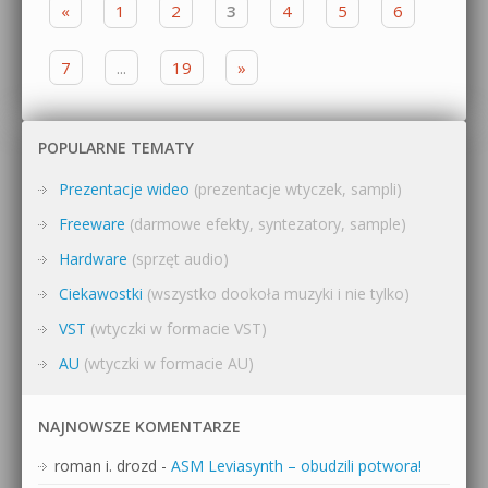
«
1
2
3
4
5
6
7
...
19
»
POPULARNE TEMATY
Prezentacje wideo
(prezentacje wtyczek, sampli)
Freeware
(darmowe efekty, syntezatory, sample)
Hardware
(sprzęt audio)
Ciekawostki
(wszystko dookoła muzyki i nie tylko)
VST
(wtyczki w formacie VST)
AU
(wtyczki w formacie AU)
NAJNOWSZE KOMENTARZE
roman i. drozd
-
ASM Leviasynth – obudzili potwora!