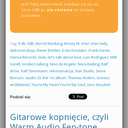
Jeśli Twój adres email znajduje się już na
liście 0dB.pl,
nie zostanie
on dodany
ponownie.
Tagi:
0 db
,
0db
,
Bernd Weidung
,
Boney M
,
cheri cheri lady
,
dekonstrukcja
,
Dieter Bohlen
,
E-mu Emulator
,
Frank Farian
,
Hansa Records
,
lede
,
let's talk about love
,
Luis Rodriguez
,
Milli
Vanilli
,
modern talking
,
Nino de Angelo
,
Nora Bailling
,
Ralf
Arnie
,
Ralf Stemmann
,
rekonstrukcja
,
Star Studio
,
Steve
Benson
,
studio 33
,
the 1st album
,
Thomas Anders
,
tomasz
wróblewski
,
You’re My Heart You’re My Soul
,
zero decybeli
Podziel się:
Gitarowe kopnięcie, czyli
Warm Audio Fen-tone