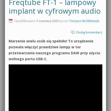
Freqtube FT-1 – lampowy
implant w cyfrowym audio
Opublikowano
3 czerwca 2025
przez
Tomasz Wróblewski
Dodaj komentarz
Marzenie wielu osób się spełniło! To urządzenie
pozwala włączyć prawdziwe lampy w tor
przetwarzania naszego programu DAW przy użyciu
wolnego portu USB-C.