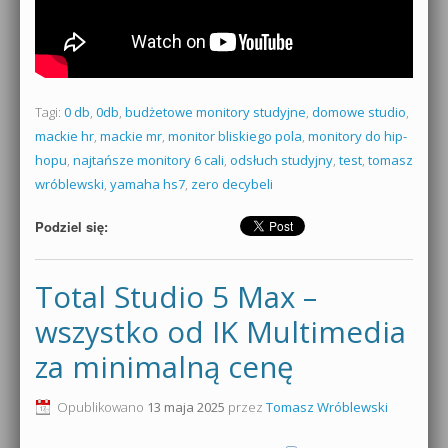
Tagi:
0 db
,
0db
,
budżetowe monitory studyjne
,
domowe studio
,
mackie hr
,
mackie mr
,
monitor bliskiego pola
,
monitory do hip-
hopu
,
najtańsze monitory 6 cali
,
odsłuch studyjny
,
test
,
tomasz
wróblewski
,
yamaha hs7
,
zero decybeli
Podziel się:
Total Studio 5 Max –
wszystko od IK Multimedia
za minimalną cenę
Opublikowano
13 maja 2025
przez
Tomasz Wróblewski