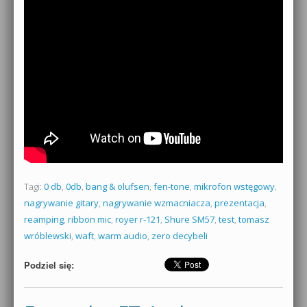
Tagi:
0 db
,
0db
,
bang & olufsen
,
fen-tone
,
mikrofon wstęgowy
,
nagrywanie gitary
,
nagrywanie wzmacniacza
,
prezentacja
,
reamping
,
ribbon mic
,
royer r-121
,
Shure SM57
,
test
,
tomasz
wróblewski
,
waft
,
warm audio
,
zero decybeli
Podziel się: