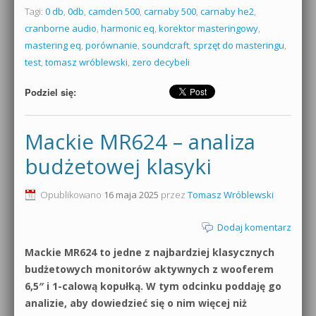
Tagi:
0 db
,
0db
,
camden 500
,
carnaby 500
,
carnaby he2
,
cranborne audio
,
harmonic eq
,
korektor masteringowy
,
mastering eq
,
porównanie
,
soundcraft
,
sprzęt do masteringu
,
test
,
tomasz wróblewski
,
zero decybeli
Podziel się:
Mackie MR624 – analiza
budżetowej klasyki
Opublikowano
16 maja 2025
przez
Tomasz Wróblewski
Dodaj komentarz
Mackie MR624 to jedne z najbardziej klasycznych
budżetowych monitorów aktywnych z wooferem
6,5″ i 1-calową kopułką. W tym odcinku poddaję go
analizie, aby dowiedzieć się o nim więcej niż