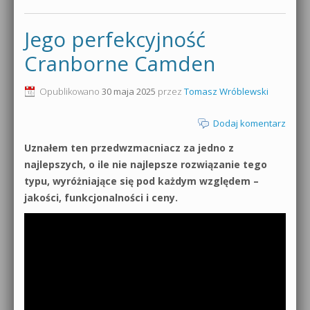
Jego perfekcyjność
Cranborne Camden
Opublikowano
30 maja 2025
przez
Tomasz Wróblewski
Dodaj komentarz
Uznałem ten przedwzmacniacz za jedno z
najlepszych, o ile nie najlepsze rozwiązanie tego
typu, wyróżniające się pod każdym względem –
jakości, funkcjonalności i ceny.