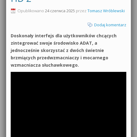
0dB.pl - informacje
Opublikowano
24 czerwca 2025
przez
Tomasz Wróblewski
Produkcja muzyczna od podstaw
Newsletter
Dodaj komentarz
Sylenth1 od podstaw
Doskonały interfejs dla użytkowników chcących
Materiały dla mediów
Sound Forge od podstaw
zintegrować swoje środowisko ADAT, a
Archiwum aktualności
jednocześnie skorzystać z dwóch świetnie
Dubstep z syntezatorem Massive
brzmiących przedwzmacniaczy i mocarnego
Polityka prywatności
wzmacniacza słuchawkowego.
Kontakt 5 Kompendium
Regulamin
Pakiety
Działanie sklepu internetowego
Wyszukiwanie