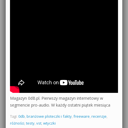
Magazyn 0dB.pl. Pierwszy magazyn internetowy w
segmencie pro-audio. W każdy ostatni piątek miesiąca
Tagi:
0db
,
branżowe ploteczki i fakty
,
freeware
,
recenzje
,
różności
,
testy
,
vst
,
wtyczki