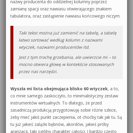
nazwy producenta do oddzielnej kolumny poprzez
zamianę spacji oraz nawiasu otwierającego znakiem
tabulatora, oraz zastąpienie nawiasu końcowego niczym.
Taki tekst można już zamienić na tabelę, a tabelę
łatwo sortować według kolumn z nazwami
wtyczek, nazwami producentów itd.
Jest z tym trochę grzebania, ale uwierzcie mi – to
mocno otwiera głowę w kontekście stosowanych
przez nas narzędzi.
Wyszła mi lista obejmująca blisko 60 wtyczek
, a to,
co mnie samego zaskoczyło, to minimalistyczny zestaw
instrumentów wirtualnych. To dlatego, że przed
zasadniczą produkcją przygotowuję sobie różne szkice,
żeby mieć jakiś punkt zaczepienia, ot choćby tak jak tu. Są
tu już jakieś zalążki bębnów, akordów, jakieś próby
aranżacji, taki ogólny charakter całości. I bardzo często