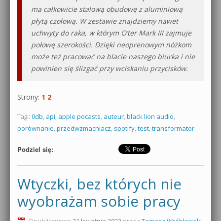
ma całkowicie stalową obudowę z aluminiową
płytą czołową. W zestawie znajdziemy nawet
uchwyty do raka, w którym O’ter Mark III zajmuje
połowę szerokości. Dzięki neoprenowym nóżkom
może też pracować na blacie naszego biurka i nie
powinien się ślizgać przy wciskaniu przycisków.
Strony:
1
2
Tagi:
0db
,
api
,
apple pocasts
,
auteur
,
black lion audio
,
porównanie
,
przedwzmacniacz
,
spotify
,
test
,
transformator
Podziel się:
Wtyczki, bez których nie
wyobrażam sobie pracy
Opublikowano
21 kwietnia 2022
przez
Tomasz Wróblewski