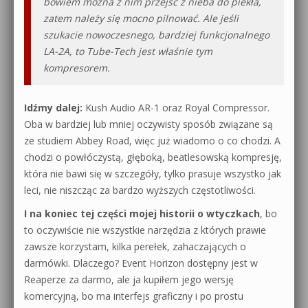
bowiem można z nim przejść z nieba do piekła,
zatem należy się mocno pilnować. Ale jeśli
szukacie nowoczesnego, bardziej funkcjonalnego
LA-2A, to Tube-Tech jest właśnie tym
kompresorem.
Idźmy dalej:
Kush Audio AR-1 oraz Royal Compressor.
Oba w bardziej lub mniej oczywisty sposób związane są
ze studiem Abbey Road, więc już wiadomo o co chodzi. A
chodzi o powłóczystą, głęboką, beatlesowską kompresję,
która nie bawi się w szczegóły, tylko prasuje wszystko jak
leci, nie niszcząc za bardzo wyższych częstotliwości.
I na koniec tej części mojej historii o wtyczkach
, bo
to oczywiście nie wszystkie narzędzia z których prawie
zawsze korzystam, kilka perełek, zahaczających o
darmówki. Dlaczego? Event Horizon dostępny jest w
Reaperze za darmo, ale ja kupiłem jego wersję
komercyjną, bo ma interfejs graficzny i po prostu