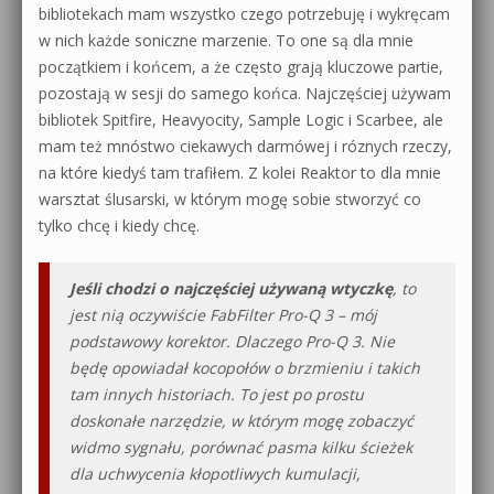
bibliotekach mam wszystko czego potrzebuję i wykręcam
w nich każde soniczne marzenie. To one są dla mnie
początkiem i końcem, a że często grają kluczowe partie,
pozostają w sesji do samego końca. Najczęściej używam
bibliotek Spitfire, Heavyocity, Sample Logic i Scarbee, ale
mam też mnóstwo ciekawych darmówej i róznych rzeczy,
na które kiedyś tam trafiłem. Z kolei Reaktor to dla mnie
warsztat ślusarski, w którym mogę sobie stworzyć co
tylko chcę i kiedy chcę.
Jeśli chodzi o najczęściej używaną wtyczkę
, to
jest nią oczywiście FabFilter Pro-Q 3 – mój
podstawowy korektor. Dlaczego Pro-Q 3. Nie
będę opowiadał kocopołów o brzmieniu i takich
tam innych historiach. To jest po prostu
doskonałe narzędzie, w którym mogę zobaczyć
widmo sygnału, porównać pasma kilku ścieżek
dla uchwycenia kłopotliwych kumulacji,