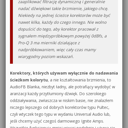
zaaplikować filtrację dynamiczną i generalnie
nadać dźwiękowi takie brzmienie, jakiego chcę.
Niekiedy na jednej ścieżce korektorów może być
nawet kilka, każdy do czego innego. Nie wolno
dopuścić do tego, aby korektor pracował z
sygnałem międzypróbkowym powyżej 0dBfs, a
Pro-Q 3 ma mierniki działające z
nadpróbkowaniem, więc cały czas mamy
wiarygodny poziom wskazań.
Korektory, których używam wyłącznie do nadawania
ścieżkom kolorytu
, a nie kształtowania brzmienia, to
AudioFB Blanka, niezbyt ładny, ale potrafiący wydobyć w
aranżacji każdy przytłumiony dźwięk. Do szerokiego
oddziaływania, zwłaszcza w niskim basie, nie znalazłem
niczego lepszego od dobrych korektorów typu Pultec,
czyli wtyczek tego typu w wydaniu Universal Audio lub,
jeśli chcemy użyć czegoś darmowego Ignite Amps.
Wszystkie funkcjonują mniej więcej podobnie i używa się