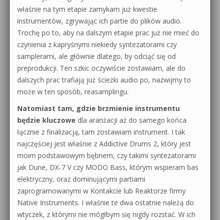
właśnie na tym etapie zamykam już kwestie
instrumentów, zgrywając ich partie do plików audio.
Trochę po to, aby na dalszym etapie prac już nie mieć do
czynienia z kapryśnymi niekiedy syntezatorami czy
samplerami, ale głównie dlatego, by odciąć się od
preprodukcji. Ten szkic oczywiście zostawiam, ale do
dalszych prac trafiają już ścieżki audio po, nazwijmy to
może w ten sposób, reasamplingu.
Natomiast tam, gdzie brzmienie instrumentu
będzie kluczowe
dla aranżacji aż do samego końca
łącznie z finalizacją, tam zostawiam instrument. I tak
najczęściej jest właśnie z Addictive Drums 2, który jest
moim podstawowym bębnem, czy takimi syntezatorami
jak Dune, DX-7 V czy MODO Bass, którym wspieram bas
elektryczny, oraz dominującymi partiami
zaprogramowanymi w Kontakcie lub Reaktorze firmy
Native Instruments. I właśnie te dwa ostatnie należą do
wtyczek, z którymi nie mógłbym się nigdy rozstać. W ich