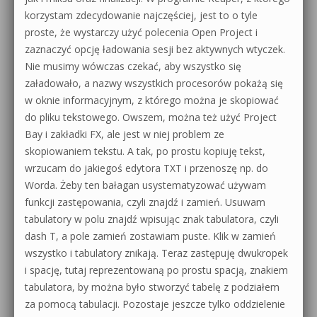
korzystam zdecydowanie najczęściej, jest to o tyle
proste, że wystarczy użyć polecenia Open Project i
zaznaczyć opcję ładowania sesji bez aktywnych wtyczek.
Nie musimy wówczas czekać, aby wszystko się
załadowało, a nazwy wszystkich procesorów pokażą się
w oknie informacyjnym, z którego można je skopiować
do pliku tekstowego. Owszem, można też użyć Project
Bay i zakładki FX, ale jest w niej problem ze
skopiowaniem tekstu. A tak, po prostu kopiuję tekst,
wrzucam do jakiegoś edytora TXT i przenoszę np. do
Worda. Żeby ten bałagan usystematyzować używam
funkcji zastępowania, czyli znajdź i zamień. Usuwam
tabulatory w polu znajdź wpisując znak tabulatora, czyli
dash T, a pole zamień zostawiam puste. Klik w zamień
wszystko i tabulatory znikają. Teraz zastępuję dwukropek
i spację, tutaj reprezentowaną po prostu spacją, znakiem
tabulatora, by można było stworzyć tabelę z podziałem
za pomocą tabulacji. Pozostaje jeszcze tylko oddzielenie