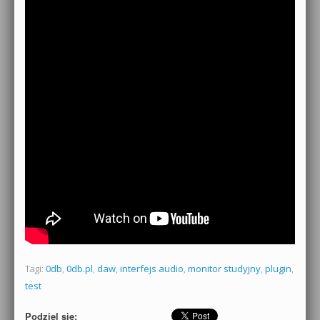
Tagi:
0db
,
0db.pl
,
daw
,
interfejs audio
,
monitor studyjny
,
plugin
,
test
Podziel się: