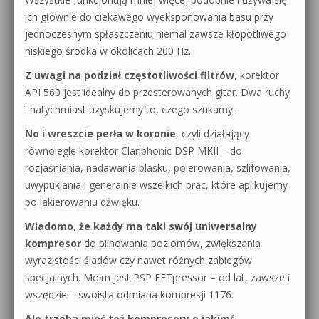
ich głównie do ciekawego wyeksponowania basu przy
jednoczesnym spłaszczeniu niemal zawsze kłopotliwego
niskiego środka w okolicach 200 Hz.
Z uwagi na podział częstotliwości filtrów
, korektor
API 560 jest idealny do przesterowanych gitar. Dwa ruchy
i natychmiast uzyskujemy to, czego szukamy.
No i wreszcie perła w koronie
, czyli działający
równolegle korektor Clariphonic DSP MKII – do
rozjaśniania, nadawania blasku, polerowania, szlifowania,
uwypuklania i generalnie wszelkich prac, które aplikujemy
po lakierowaniu dźwięku.
Wiadomo, że każdy ma taki swój uniwersalny
kompresor
do pilnowania poziomów, zwiększania
wyrazistości śladów czy nawet różnych zabiegów
specjalnych. Moim jest PSP FETpressor – od lat, zawsze i
wszędzie – swoista odmiana kompresji 1176.
Ale trzeba mieć też kompresory o jakimś