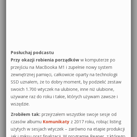
Posłuchaj podcastu
Przy okazji robienia porządków
w komputerze po
przejściu na MacBooka M1 i zupełnie nowy system
zewnętrznej pamięci, całkowicie oparty na technologii
SSD uznałem, że to dobry moment, by podzielić zestaw
swoich 1.700 wtyczek na ulubione, inne niż ulubione,
używane raz do roku i takie, których używam zawsze i
wszędzie.
Zrobiłem tak:
przejrzałem wszystkie swoje sesje od
czasów albumu
Komunikaty
z 2017 roku, robiąc listing
użytych w sesjach wtyczek – zarówno na etapie produkcji
jak i miksu oraz finalizacji. W programie Reaper, z którego