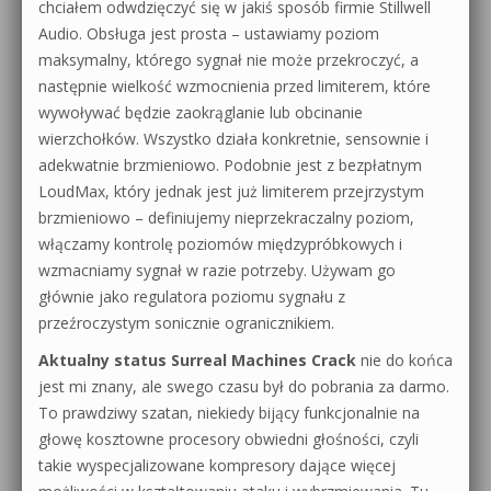
chciałem odwdzięczyć się w jakiś sposób firmie Stillwell
Audio. Obsługa jest prosta – ustawiamy poziom
maksymalny, którego sygnał nie może przekroczyć, a
następnie wielkość wzmocnienia przed limiterem, które
wywoływać będzie zaokrąglanie lub obcinanie
wierzchołków. Wszystko działa konkretnie, sensownie i
adekwatnie brzmieniowo. Podobnie jest z bezpłatnym
LoudMax, który jednak jest już limiterem przejrzystym
brzmieniowo – definiujemy nieprzekraczalny poziom,
włączamy kontrolę poziomów międzypróbkowych i
wzmacniamy sygnał w razie potrzeby. Używam go
głównie jako regulatora poziomu sygnału z
przeźroczystym sonicznie ogranicznikiem.
Aktualny status Surreal Machines Crack
nie do końca
jest mi znany, ale swego czasu był do pobrania za darmo.
To prawdziwy szatan, niekiedy bijący funkcjonalnie na
głowę kosztowne procesory obwiedni głośności, czyli
takie wyspecjalizowane kompresory dające więcej