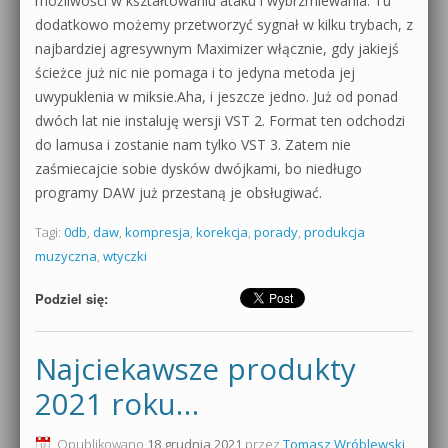
możliwości w kształtowaniu ataku i wybrzmiewania. Tu
dodatkowo możemy przetworzyć sygnał w kilku trybach, z
najbardziej agresywnym Maximizer włącznie, gdy jakiejś
ścieżce już nic nie pomaga i to jedyna metoda jej
uwypuklenia w miksie.Aha, i jeszcze jedno. Już od ponad
dwóch lat nie instaluję wersji VST 2. Format ten odchodzi
do lamusa i zostanie nam tylko VST 3. Zatem nie
zaśmiecajcie sobie dysków dwójkami, bo niedługo
programy DAW już przestaną je obsługiwać.
Tagi:
0db
,
daw
,
kompresja
,
korekcja
,
porady
,
produkcja
muzyczna
,
wtyczki
Podziel się:
Najciekawsze produkty
2021 roku…
Opublikowano
18 grudnia 2021
przez
Tomasz Wróblewski