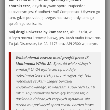
charakterze
, a tych używam sporo. Najbardziej
bezczelnym jest Goodhertz Vulf Compressor. Używam go
tam, gdzie potrzebuję czegoś naprawdę ordynarnego i
sprośnego sonicznie.
Mój drugi uniwersalny kompresor
, ale już taki, w
którym można kreować barwę, jest Kush Audio Novatron.
To jak Distressor, LA-2A, 1176 oraz API 2500 w jednym.
Wokal niemal zawsze musi przejść przez IK
Multimedia White 2A
. Spośród wielu różnych
emulacji LA-2A wybieram tę, bo daje
natychmiastowe efekty i brzmi najjaśniej. Jeśli
natomiast szukam czegoś bardziej
wysublimowanego, to włączam Tube-Tech CL 1B
mk II. To przepięknie brzmiący kompresor, o
doskonale dobranych krzywych dynamiki, ale
trzeba mu poświęcić sporo czasu. Bardzo łatwo