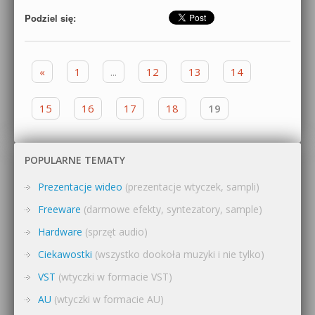
Podziel się:
Zobacz wpisy
«
1
...
12
13
14
15
16
17
18
19
POPULARNE TEMATY
Prezentacje wideo
(prezentacje wtyczek, sampli)
Freeware
(darmowe efekty, syntezatory, sample)
Hardware
(sprzęt audio)
Ciekawostki
(wszystko dookoła muzyki i nie tylko)
VST
(wtyczki w formacie VST)
AU
(wtyczki w formacie AU)