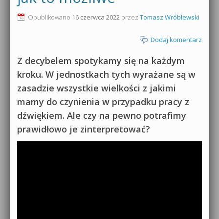
0dB.pl - informacje
Opublikowano
16 czerwca 2022
przez
Tomasz Wróblewski
Produkcja muzyczna od podstaw
Newsletter
Dodaj komentarz
Sylenth1 od podstaw
Materiały dla mediów
Z decybelem spotykamy się na każdym
Sound Forge od podstaw
kroku. W jednostkach tych wyrażane są w
Archiwum aktualności
zasadzie wszystkie wielkości z jakimi
Dubstep z syntezatorem Massive
mamy do czynienia w przypadku pracy z
Polityka prywatności
Kontakt 5 Kompendium
dźwiękiem. Ale czy na pewno potrafimy
Regulamin
prawidłowo je zinterpretować?
Pakiety
Działanie sklepu internetowego
Wyszukiwanie