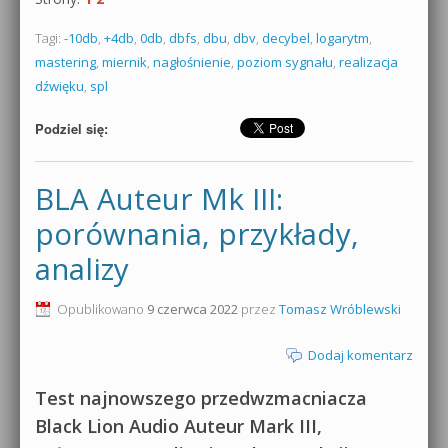
Tagi:
-10db
,
+4db
,
0db
,
dbfs
,
dbu
,
dbv
,
decybel
,
logarytm
,
mastering
,
miernik
,
nagłośnienie
,
poziom sygnału
,
realizacja
dźwięku
,
spl
Podziel się:
BLA Auteur Mk III:
porównania, przykłady,
analizy
Opublikowano
9 czerwca 2022
przez
Tomasz Wróblewski
Dodaj komentarz
Test najnowszego przedwzmacniacza
Black Lion Audio Auteur Mark III,