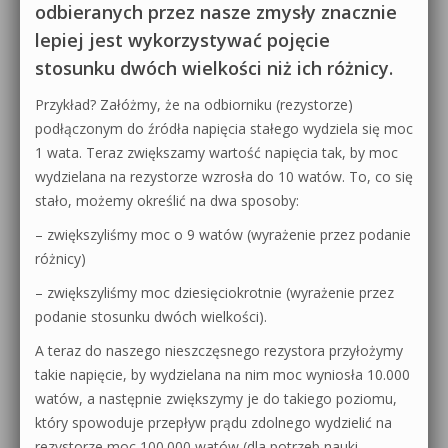
odbieranych przez nasze zmysły znacznie
lepiej jest wykorzystywać pojęcie
stosunku dwóch wielkości niż ich różnicy.
Przykład? Załóżmy, że na odbiorniku (rezystorze)
podłączonym do źródła napięcia stałego wydziela się moc
1 wata. Teraz zwiększamy wartość napięcia tak, by moc
wydzielana na rezystorze wzrosła do 10 watów. To, co się
stało, możemy określić na dwa sposoby:
– zwiększyliśmy moc o 9 watów (wyrażenie przez podanie
różnicy)
– zwiększyliśmy moc dziesięciokrotnie (wyrażenie przez
podanie stosunku dwóch wielkości).
A teraz do naszego nieszczęsnego rezystora przyłożymy
takie napięcie, by wydzielana na nim moc wyniosła 10.000
watów, a następnie zwiększymy je do takiego poziomu,
który spowoduje przepływ prądu zdolnego wydzielić na
rezystorze moc 100.000 watów (dla potrzeb nauki