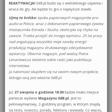
REAKTYWACJA!
0dB.pl budzi się z wieloletniego uśpienia i
wraca do gry. Ale będzie to gra o najwyższe stawki.
Ujmę to krótko:
epoka papierowych magazynów pro-
audio w Polsce, wraz z dokonaniem papierowego żywota
miesięcznika Estrada i Studio, skończyła się chyba na
zawsze. Trzeba przejść do innego wymiaru. 25 lat pracy
nad angażującą wszystkie moje zasoby energii
produkcją magazynu drukowanego zdecydowanie
wystarczy. Obecnie magazyn, pod wodzą Piotra
Lenartowicza świetnie sobie radzi jako publikacja
internetowa.
Ja natomiast skupiłem się na swoim nowym projekcie,
którego osią jest właśnie 0dB.pl
.
Już
27 sierpnia o godzinie 18.00
będzie miało miejsce
pierwsze wydanie
Magazynu 0dB.pl.
Jest to
pełnowymiarowy, 2-godzinny program, w którym znajdą
się testy, nowości, porady, felietony i wywiady. Co więcej,