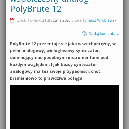
PolyBrute 12
0dB.pl - informacje
Produkcja muzyczna od podstaw
Opublikowano
21 stycznia 2025
przez
Tomasz Wróblewski
Newsletter
Sylenth1 od podstaw
Dodaj komentarz
Materiały dla mediów
Sound Forge od podstaw
PolyBrute 12 prezentuje się jako wszechpotężny, w
Archiwum aktualności
pełni analogowy, wielogłosowy syntezator,
Dubstep z syntezatorem Massive
dominujący nad podobnymi instrumentami pod
Polityka prywatności
każdym względem. I jak każdy syntezator
Kontakt 5 Kompendium
analogowy ma też swoje przypadłości, choć
Regulamin
Pakiety
brzmieniowo to prawdziwa potęga.
Działanie sklepu internetowego
Wyszukiwanie