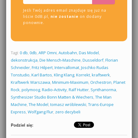
Jeśli Twój adres email znajduje się już na
liście 0dB.pl,
nie zostanie
on dodany
ponownie.
Tagi:
0 db
,
0db
,
ARP Omni
,
Autobahn
,
Das Model
,
dekonstrukcja
,
Die Mensch-Maschine
,
Dusseldorf
,
Florian
Schneider
,
Fritz Hilpert
,
Intervallomat
,
Joschko Rudas
Tonstudio
,
Karl Bartos
,
Kling Klang
,
Korrekt
,
kraftwerk
,
Kraftwerk Warszawa
,
Minimum-Maximum
,
Orchestron
,
Planet
Rock
,
polymoog
,
Radio-Activity
,
Ralf Hutter
,
Synthanorma
,
Synthesizer Studio Bonn Matten & Wiechers
,
The Man
Machine
,
The Model
,
tomasz wróblewski
,
Trans-Europe
Express
,
Wolfgang Flur
,
zero decybeli
Podziel się: