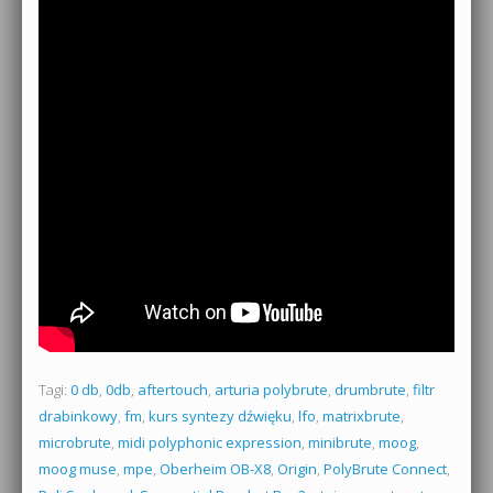
Tagi:
0 db
,
0db
,
aftertouch
,
arturia polybrute
,
drumbrute
,
filtr
drabinkowy
,
fm
,
kurs syntezy dźwięku
,
lfo
,
matrixbrute
,
microbrute
,
midi polyphonic expression
,
minibrute
,
moog
,
moog muse
,
mpe
,
Oberheim OB-X8
,
Origin
,
PolyBrute Connect
,