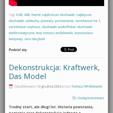
Tagi:
0 db
,
0db
,
hiend
,
najdroższe słuchawki
,
najlepsze
słuchawki
,
odsłuchy
,
pomiary
,
porównanie
,
sennheiser he 1
,
sennheiser orpheus
,
słuchawki audiofilskie
,
słuchawki
elektrostatyczne
,
test
,
tomasz wróblewski
,
wzmacniacz
lampowy
,
zero decybeli
Podziel się:
Dekonstrukcja: Kraftwerk,
Das Model
Opublikowano
13 grudnia 2024
przez
Tomasz Wróblewski
Dodaj komentarz
Trudny start, ale długi lot. Historia powstania,
nagrania oraz dekonstrukcja jednego z