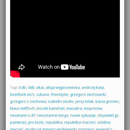
Tagi:
0 db
,
0db
,
akai
,
alicja węgorzewska
,
andrzej karp
,
bomfunk mc’s
,
cubase
,
freestyler
,
grzegorz ciechowski
,
grzegorz z ciechowa
,
izabelin studio
,
jerzy tolak
,
kasia groniec
,
klaus mitffoch
,
leszek kamiński
,
masakra
,
moja krew
,
neumann u 87
,
nieustanne tango
,
nowe sytuacje
,
obywatel gc
,
panteraz
,
pro tools
,
republika
,
republika marzeń
,
siódma
pieczęć
,
studio s4
,
tomasz wróblewski
,
tonpress
,
wywiad z