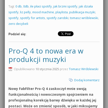
Tagi:
0 db
,
0db
,
ile płaci spotify
,
jak brzmi spotify
,
jak działa
spotify
,
liz pelly
,
mood machine
,
playlista
,
publikacja muzyki
,
spotify
,
spotify for artists
,
spotify zarobki
,
tomasz wróblewski
,
zero decybeli
Podziel się:
Pro-Q 4 to nowa era w
produkcji muzyki
Opublikowano
10 stycznia 2025
przez
Tomasz Wróblewski
Dodaj komentarz
Nowy FabFilter Pro-Q 4 zaskoczył mnie swoją
funkcjonalnością i nowoczesnym spojrzeniem na
profesjonalną korekcję barwy dźwięku w każdej jej
postaci. Może on zmienić sposób, w jaki miksujemy