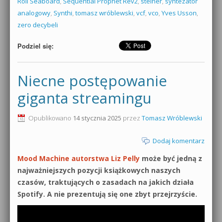
Roli Seaboard
,
Sequential Prophet Rev2
,
steiner
,
syntezator
analogowy
,
Synthi
,
tomasz wróblewski
,
vcf
,
vco
,
Yves Usson
,
zero decybeli
Podziel się:
Niecne postępowanie
giganta streamingu
Opublikowano
14 stycznia 2025
przez
Tomasz Wróblewski
Dodaj komentarz
Mood Machine autorstwa Liz Pelly
może być jedną z
najważniejszych pozycji książkowych naszych
czasów, traktujących o zasadach na jakich działa
Spotify. A nie prezentują się one zbyt przejrzyście.