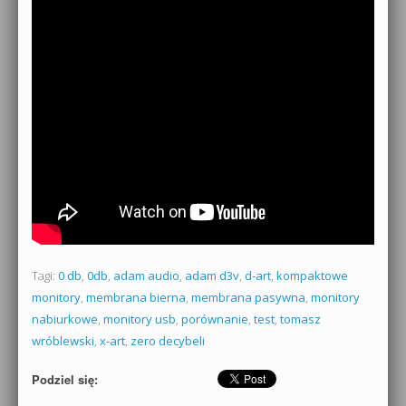
Tagi:
0 db
,
0db
,
adam audio
,
adam d3v
,
d-art
,
kompaktowe
monitory
,
membrana bierna
,
membrana pasywna
,
monitory
nabiurkowe
,
monitory usb
,
porównanie
,
test
,
tomasz
wróblewski
,
x-art
,
zero decybeli
Podziel się: