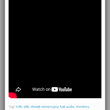
Tagi:
0 db
,
0db
,
dźwięk immersyjny
,
kali audio
,
monitory