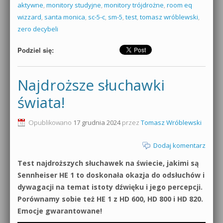
aktywne
,
monitory studyjne
,
monitory trójdrożne
,
room eq
wizzard
,
santa monica
,
sc-5-c
,
sm-5
,
test
,
tomasz wróblewski
,
zero decybeli
Podziel się:
Najdroższe słuchawki
świata!
Opublikowano
17 grudnia 2024
przez
Tomasz Wróblewski
Dodaj komentarz
Test najdroższych słuchawek na świecie, jakimi są
Sennheiser HE 1 to doskonała okazja do odsłuchów i
dywagacji na temat istoty dźwięku i jego percepcji.
Porównamy sobie też HE 1 z HD 600, HD 800 i HD 820.
Emocje gwarantowane!