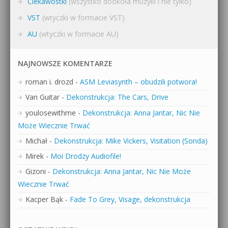
Ciekawostki
(wszystko dookoła muzyki i nie tylko)
VST
(wtyczki w formacie VST)
AU
(wtyczki w formacie AU)
NAJNOWSZE KOMENTARZE
roman i. drozd
-
ASM Leviasynth – obudzili potwora!
Van Guitar
-
Dekonstrukcja: The Cars, Drive
youlosewithme
-
Dekonstrukcja: Anna Jantar, Nic Nie
Może Wiecznie Trwać
Michał
-
Dekonstrukcja: Mike Vickers, Visitation (Sonda)
Mirek
-
Moi Drodzy Audiofile!
Gizoni
-
Dekonstrukcja: Anna Jantar, Nic Nie Może
Wiecznie Trwać
Kacper Bąk
-
Fade To Grey, Visage, dekonstrukcja