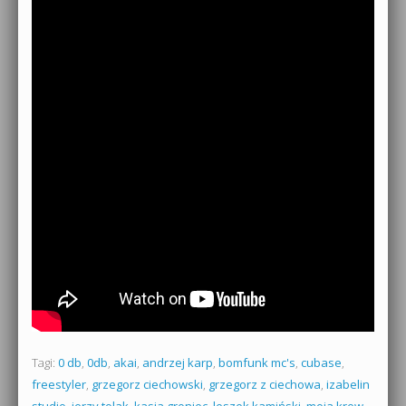
Tagi:
0 db
,
0db
,
akai
,
andrzej karp
,
bomfunk mc's
,
cubase
,
freestyler
,
grzegorz ciechowski
,
grzegorz z ciechowa
,
izabelin