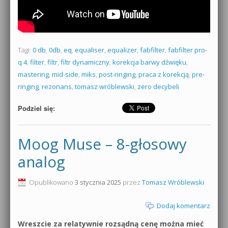
Tagi:
0 db
,
0db
,
eq
,
equaliser
,
equalizer
,
fabfilter
,
fabfilter pro-
q 4
,
filter
,
filtr
,
filtr dynamiczny
,
korekcja barwy dźwięku
,
mastering
,
mid-side
,
miks
,
post-ringing
,
praca z korekcją
,
pre-
ringing
,
rezonans
,
tomasz wróblewski
,
zero decybeli
Podziel się:
Moog Muse – 8-głosowy
analog
Opublikowano
3 stycznia 2025
przez
Tomasz Wróblewski
Dodaj komentarz
Wreszcie za relatywnie rozsądną cenę można mieć