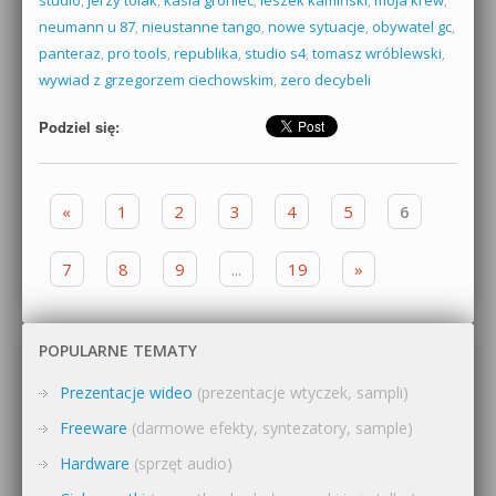
studio
,
jerzy tolak
,
kasia groniec
,
leszek kamiński
,
moja krew
,
neumann u 87
,
nieustanne tango
,
nowe sytuacje
,
obywatel gc
,
panteraz
,
pro tools
,
republika
,
studio s4
,
tomasz wróblewski
,
wywiad z grzegorzem ciechowskim
,
zero decybeli
Podziel się:
Zobacz wpisy
«
1
2
3
4
5
6
7
8
9
...
19
»
POPULARNE TEMATY
Prezentacje wideo
(prezentacje wtyczek, sampli)
Freeware
(darmowe efekty, syntezatory, sample)
Hardware
(sprzęt audio)