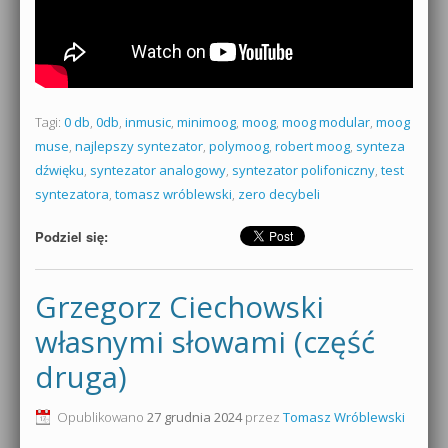
Tagi:
0 db
,
0db
,
inmusic
,
minimoog
,
moog
,
moog modular
,
moog
muse
,
najlepszy syntezator
,
polymoog
,
robert moog
,
synteza
dźwięku
,
syntezator analogowy
,
syntezator polifoniczny
,
test
syntezatora
,
tomasz wróblewski
,
zero decybeli
Podziel się:
Grzegorz Ciechowski
własnymi słowami (część
druga)
Opublikowano
27 grudnia 2024
przez
Tomasz Wróblewski