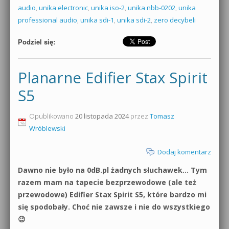
audio
,
unika electronic
,
unika iso-2
,
unika nbb-0202
,
unika
professional audio
,
unika sdi-1
,
unika sdi-2
,
zero decybeli
Podziel się:
Planarne Edifier Stax Spirit
S5
Opublikowano
20 listopada 2024
przez
Tomasz
Wróblewski
Dodaj komentarz
Dawno nie było na 0dB.pl żadnych słuchawek… Tym
razem mam na tapecie bezprzewodowe (ale też
przewodowe) Edifier Stax Spirit S5, które bardzo mi
się spodobały. Choć nie zawsze i nie do wszystkiego
😉