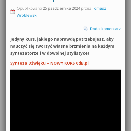
Opublikowano
25 października 2024
przez
Tomasz
Wróblewski
Dodaj komentarz
Jedyny kurs, jakiego naprawdę potrzebujesz, aby
nauczyć się tworzyć własne brzmienia na każdym
syntezatorze i w dowolnej stylistyce!
Synteza Dźwięku – NOWY KURS 0dB.pl