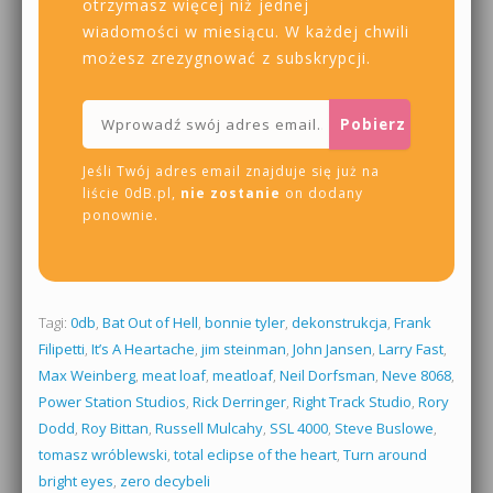
otrzymasz więcej niż jednej
wiadomości w miesiącu. W każdej chwili
możesz zrezygnować z subskrypcji.
Jeśli Twój adres email znajduje się już na
liście 0dB.pl,
nie zostanie
on dodany
ponownie.
Tagi:
0db
,
Bat Out of Hell
,
bonnie tyler
,
dekonstrukcja
,
Frank
Filipetti
,
It’s A Heartache
,
jim steinman
,
John Jansen
,
Larry Fast
,
Max Weinberg
,
meat loaf
,
meatloaf
,
Neil Dorfsman
,
Neve 8068
,
Power Station Studios
,
Rick Derringer
,
Right Track Studio
,
Rory
Dodd
,
Roy Bittan
,
Russell Mulcahy
,
SSL 4000
,
Steve Buslowe
,
tomasz wróblewski
,
total eclipse of the heart
,
Turn around
bright eyes
,
zero decybeli