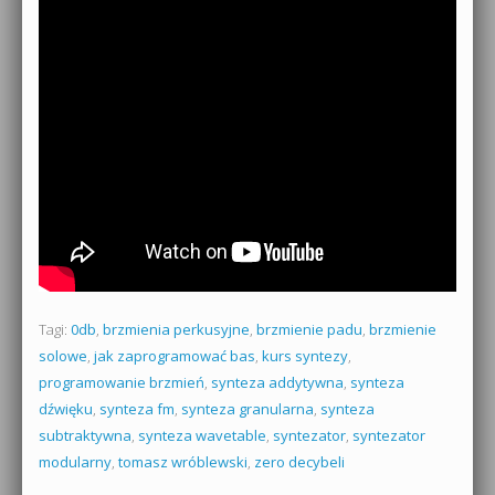
Tagi:
0db
,
brzmienia perkusyjne
,
brzmienie padu
,
brzmienie
solowe
,
jak zaprogramować bas
,
kurs syntezy
,
programowanie brzmień
,
synteza addytywna
,
synteza
dźwięku
,
synteza fm
,
synteza granularna
,
synteza
subtraktywna
,
synteza wavetable
,
syntezator
,
syntezator
modularny
,
tomasz wróblewski
,
zero decybeli