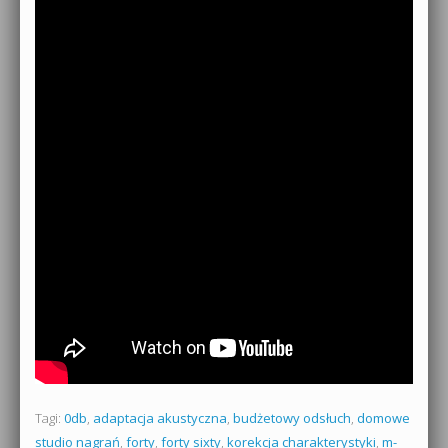
Tagi:
0db
,
adaptacja akustyczna
,
budżetowy odsłuch
,
domowe
studio nagrań
,
forty
,
forty sixty
,
korekcja charakterystyki
,
m-