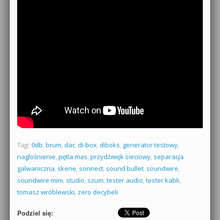
Tagi:
0db
,
brum
,
dac
,
di-box
,
diboks
,
generator testowy
,
naglośnienie
,
pętla mas
,
przydźwięk sieciowy
,
separacja
galwaniczna
,
skene
,
sonnect
,
sound bullet
,
soundwire
,
soundwire mini
,
studio
,
szum
,
tester audio
,
tester kabli
,
tomasz wróblewski
,
zero decybeli
Podziel się: