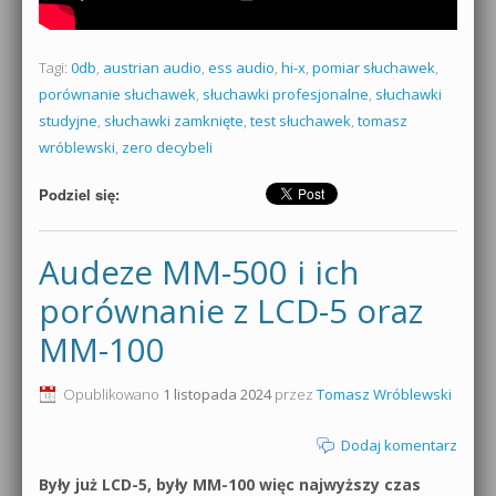
Tagi:
0db
,
austrian audio
,
ess audio
,
hi-x
,
pomiar słuchawek
,
porównanie słuchawek
,
słuchawki profesjonalne
,
słuchawki
studyjne
,
słuchawki zamknięte
,
test słuchawek
,
tomasz
wróblewski
,
zero decybeli
Podziel się:
Audeze MM-500 i ich
porównanie z LCD-5 oraz
MM-100
Opublikowano
1 listopada 2024
przez
Tomasz Wróblewski
Dodaj komentarz
Były już LCD-5, były MM-100 więc najwyższy czas