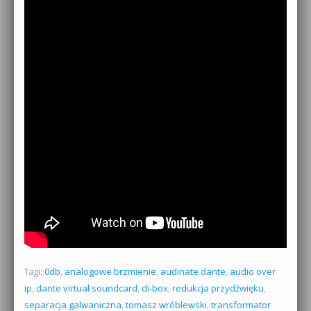
Tagi:
0db
,
analogowe brzmienie
,
audinate dante
,
audio over
ip
,
dante virtual soundcard
,
di-box
,
redukcja przydźwięku
,
separacja galwaniczna
,
tomasz wróblewski
,
transformator