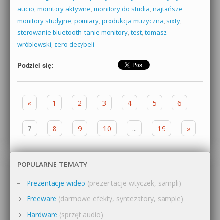
audio
,
monitory aktywne
,
monitory do studia
,
najtańsze
monitory studyjne
,
pomiary
,
produkcja muzyczna
,
sixty
,
sterowanie bluetooth
,
tanie monitory
,
test
,
tomasz
wróblewski
,
zero decybeli
Podziel się:
Zobacz wpisy
«
1
2
3
4
5
6
7
8
9
10
...
19
»
POPULARNE TEMATY
Prezentacje wideo
(prezentacje wtyczek, sampli)
Freeware
(darmowe efekty, syntezatory, sample)
Hardware
(sprzęt audio)