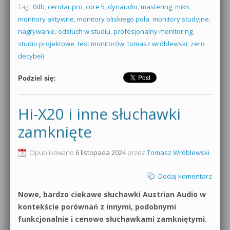
Tagi:
0db
,
cerotar pro
,
core 5
,
dynaudio
,
mastering
,
miks
,
monitory aktywne
,
monitory bliskiego pola
,
monitory studyjne
,
nagrywanie
,
odsłuch w studiu
,
profesjonalny monitoring
,
studio projektowe
,
test monitorów
,
tomasz wróblewski
,
zero
decybeli
Podziel się:
Hi-X20 i inne słuchawki
zamknięte
Opublikowano
6 listopada 2024
przez
Tomasz Wróblewski
Dodaj komentarz
Nowe, bardzo ciekawe słuchawki Austrian Audio w
kontekście porównań z innymi, podobnymi
funkcjonalnie i cenowo słuchawkami zamkniętymi.