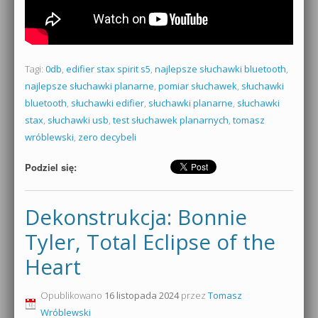
Tagi:
0db
,
edifier stax spirit s5
,
najlepsze słuchawki bluetooth
,
najlepsze słuchawki planarne
,
pomiar słuchawek
,
słuchawki
bluetooth
,
słuchawki edifier
,
słuchawki planarne
,
słuchawki
stax
,
słuchawki usb
,
test słuchawek planarnych
,
tomasz
wróblewski
,
zero decybeli
Podziel się:
Dekonstrukcja: Bonnie
Tyler, Total Eclipse of the
Heart
Opublikowano
16 listopada 2024
przez
Tomasz
Wróblewski