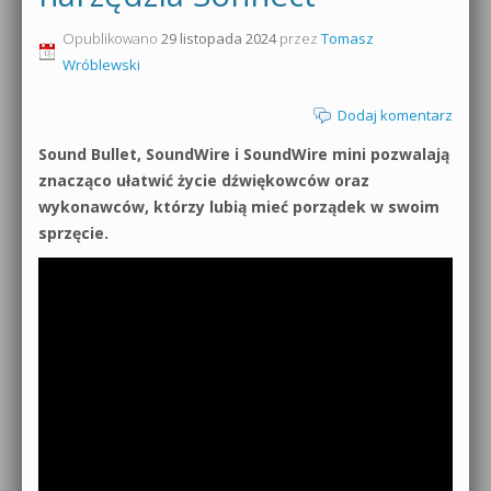
0dB.pl - informacje
Opublikowano
29 listopada 2024
przez
Tomasz
Produkcja muzyczna od podstaw
Wróblewski
Newsletter
Sylenth1 od podstaw
Dodaj komentarz
Materiały dla mediów
Sound Forge od podstaw
Sound Bullet, SoundWire i SoundWire mini pozwalają
Archiwum aktualności
znacząco ułatwić życie dźwiękowców oraz
Dubstep z syntezatorem Massive
wykonawców, którzy lubią mieć porządek w swoim
Polityka prywatności
sprzęcie.
Kontakt 5 Kompendium
Regulamin
Pakiety
Działanie sklepu internetowego
Wyszukiwanie