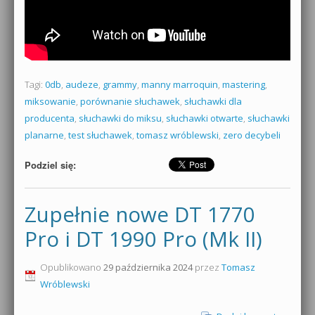
Tagi:
0db
,
audeze
,
grammy
,
manny marroquin
,
mastering
,
miksowanie
,
porównanie słuchawek
,
słuchawki dla
producenta
,
słuchawki do miksu
,
słuchawki otwarte
,
słuchawki
planarne
,
test słuchawek
,
tomasz wróblewski
,
zero decybeli
Podziel się:
Zupełnie nowe DT 1770
Pro i DT 1990 Pro (Mk II)
Opublikowano
29 października 2024
przez
Tomasz
Wróblewski