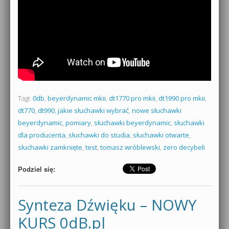
Tagi:
0db
,
beyerdynamic mkii
,
dt1770 pro mkii
,
dt1990 pro mkii
,
dt770
,
dt990
,
jakie słuchawki wybrać
,
nowe słuchawki
beyerdynamic
,
pomiary
,
słuchawki beyerdynamic
,
słuchawki
dla producenta
,
słuchawki do studia
,
słuchawki otwarte
,
słuchawki zamknięte
,
test
,
tomasz wróblewski
,
zero decybeli
Podziel się:
Synteza Dźwięku – NOWY
KURS 0dB.pl