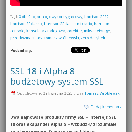
Tagi:
0 db
,
0db
,
analogowy tor sygnałowy
,
harrison 3232
,
harrison 32classic
,
harrison 32classic mix strip
,
harrison
console
,
konsoleta analogowa
,
korektor
,
mikser vintage
,
przedwzmacniacz
,
tomasz wróblewski
,
zero decybeli
Podziel się:
SSL 18 i Alpha 8 –
budżetowy system SSL
Opublikowano
29 kwietnia 2025
przez
Tomasz Wróblewski
Dodaj komentarz
Dwa najnowsze produkty firmy SSL – interfejs SSL
18 oraz ekspander Alpha 8 – wzbudziły zrozumiałe
zainteresowanie. Przyjrzę się im bliżej w