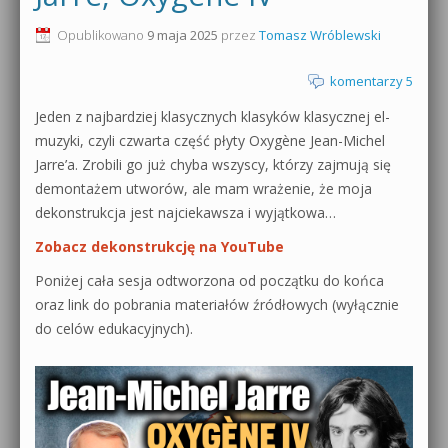
0dB.pl - informacje
Opublikowano
9 maja 2025
przez
Tomasz Wróblewski
Produkcja muzyczna od podstaw
Newsletter
komentarzy 5
Sylenth1 od podstaw
Jeden z najbardziej klasycznych klasyków klasycznej el-
Materiały dla mediów
Sound Forge od podstaw
muzyki, czyli czwarta część płyty Oxygène Jean-Michel
Archiwum aktualności
Jarre’a. Zrobili go już chyba wszyscy, którzy zajmują się
Dubstep z syntezatorem Massive
demontażem utworów, ale mam wrażenie, że moja
Polityka prywatności
dekonstrukcja jest najciekawsza i wyjątkowa…
Kontakt 5 Kompendium
Zobacz dekonstrukcję na YouTube
Regulamin
Pakiety
Poniżej cała sesja odtworzona od początku do końca
Działanie sklepu internetowego
oraz link do pobrania materiałów źródłowych (wyłącznie
do celów edukacyjnych).
Wyszukiwanie