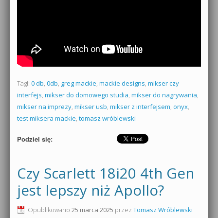
Tagi:
0 db
,
0db
,
greg mackie
,
mackie designs
,
mikser czy
interfejs
,
mikser do domowego studia
,
mikser do nagrywania
,
mikser na imprezy
,
mikser usb
,
mikser z interfejsem
,
onyx
,
test miksera mackie
,
tomasz wróblewski
Podziel się:
Czy Scarlett 18i20 4th Gen
jest lepszy niż Apollo?
Opublikowano
25 marca 2025
przez
Tomasz Wróblewski