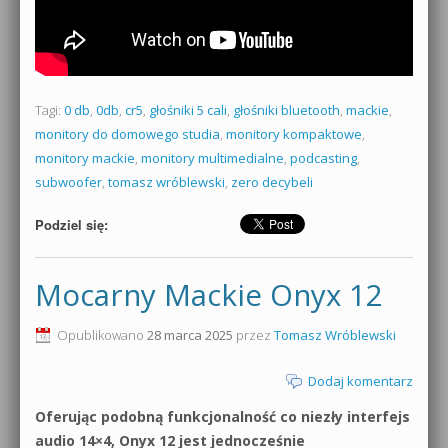
Tagi:
0 db
,
0db
,
cr5
,
głośniki 5 cali
,
głośniki bluetooth
,
mackie
,
monitory do domowego studia
,
monitory kompaktowe
,
monitory mackie
,
monitory multimedialne
,
podcasting
,
subwoofer
,
tomasz wróblewski
,
zero decybeli
Podziel się:
Mocarny Mackie Onyx 12
Opublikowano
28 marca 2025
przez
Tomasz Wróblewski
Dodaj komentarz
Oferując podobną funkcjonalność co niezły interfejs
audio 14×4, Onyx 12 jest jednocześnie