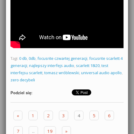
Tagi:
0 db
,
0db
,
focusrite czwartej generacji
,
focusrite scarlett 4
generacji
,
najlepszy interfejs audio
,
scarlett 18i20
,
test
interfejsu scarlett
,
tomasz wróblewski
,
universal audio apollo
,
zero decybeli
Podziel się:
Zobacz wpisy
«
1
2
3
4
5
6
7
...
19
»