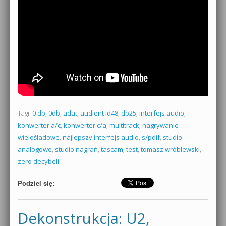
Tagi:
0 db
,
0db
,
adat
,
audient id48
,
db25
,
interfejs audio
,
konwerter a/c
,
konwerter c/a
,
multitrack
,
nagrywanie
wielośladowe
,
najlepszy interfejs audio
,
s/pdif
,
studio
analogowe
,
studio nagrań
,
tascam
,
test
,
tomasz wróblewski
,
zero decybeli
Podziel się:
Dekonstrukcja: U2,