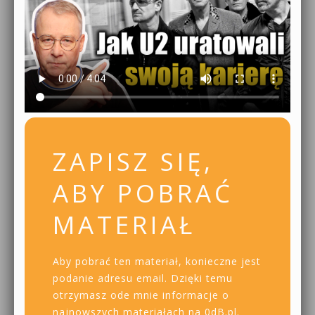
ZAPISZ SIĘ,
ABY POBRAĆ
MATERIAŁ
Aby pobrać ten materiał, konieczne jest
podanie adresu email. Dzięki temu
otrzymasz ode mnie informacje o
najnowszych materiałach na 0dB.pl.