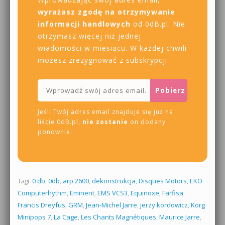
wyrażasz zgodę na otrzymywanie
informacji handlowych
od 0dB.pl. Nie
otrzymasz więcej niż jednej
wiadomości w miesiącu. W każdej chwili
możesz zrezygnować z subskrypcji.
Jeśli Twój adres email znajduje się już na
liście 0dB.pl,
nie zostanie
on dodany
ponownie.
Tagi:
0 db
,
0db
,
arp 2600
,
dekonstrukcja
,
Disques Motors
,
EKO
Computerhythm
,
Eminent
,
EMS VCS3
,
Equinoxe
,
Farfisa
,
Francis Dreyfus
,
GRM
,
Jean-Michel Jarre
,
jerzy kordowicz
,
Korg
Minipops 7
,
La Cage
,
Les Chants Magnétiques
,
Maurice Jarre
,