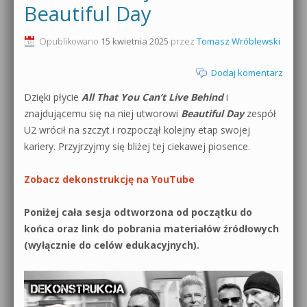
Beautiful Day
Opublikowano
15 kwietnia 2025
przez
Tomasz Wróblewski
Dodaj komentarz
Dzięki płycie
All That You Can’t Live Behind
i
znajdującemu się na niej utworowi
Beautiful Day
zespół
U2 wrócił na szczyt i rozpoczął kolejny etap swojej
kariery. Przyjrzyjmy się bliżej tej ciekawej piosence.
Zobacz dekonstrukcję na YouTube
Poniżej cała sesja odtworzona od początku do
końca oraz link do pobrania materiałów źródłowych
(wyłącznie do celów edukacyjnych).