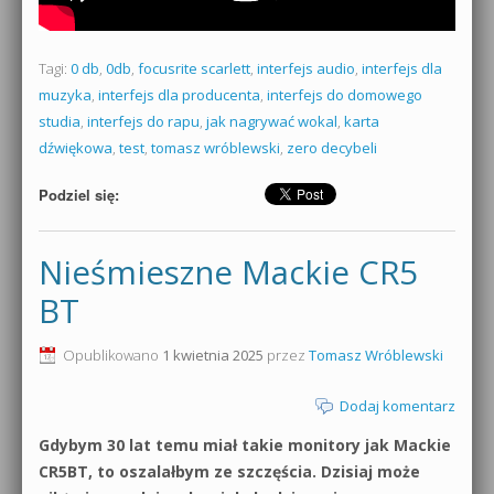
Tagi:
0 db
,
0db
,
focusrite scarlett
,
interfejs audio
,
interfejs dla
muzyka
,
interfejs dla producenta
,
interfejs do domowego
studia
,
interfejs do rapu
,
jak nagrywać wokal
,
karta
dźwiękowa
,
test
,
tomasz wróblewski
,
zero decybeli
Podziel się:
Nieśmieszne Mackie CR5
BT
Opublikowano
1 kwietnia 2025
przez
Tomasz Wróblewski
Dodaj komentarz
Gdybym 30 lat temu miał takie monitory jak Mackie
CR5BT, to oszalałbym ze szczęścia. Dzisiaj może