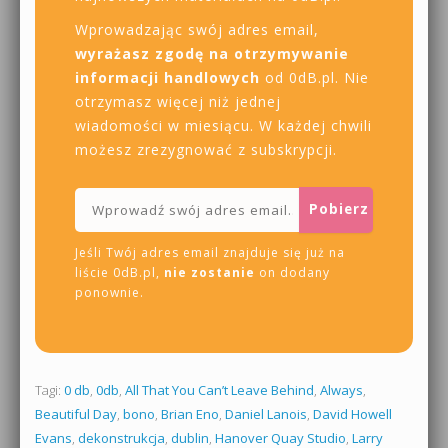
Wprowadzając swój adres email,
wyrażasz zgodę na otrzymywanie
informacji handlowych
od 0dB.pl. Nie
otrzymasz więcej niż jednej
wiadomości w miesiącu. W każdej chwili
możesz zrezygnować z subskrypcji.
Jeśli Twój adres email znajduje się już na
liście 0dB.pl,
nie zostanie
on dodany
ponownie.
Tagi:
0 db
,
0db
,
All That You Can’t Leave Behind
,
Always
,
Beautiful Day
,
bono
,
Brian Eno
,
Daniel Lanois
,
David Howell
Evans
,
dekonstrukcja
,
dublin
,
Hanover Quay Studio
,
Larry