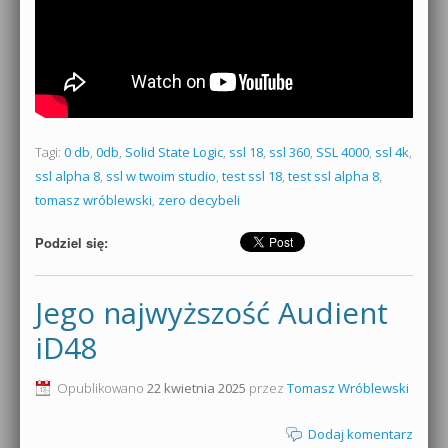
Tagi:
0 db
,
0db
,
Solid State Logic
,
ssl 18
,
ssl 360
,
SSL 4000
,
ssl 4k
,
ssl alpha 8
,
ssl w twoim studio
,
test ssl 18
,
test ssl alpha 8
,
tomasz wróblewski
,
zero decybeli
Podziel się:
Jego najwyższość Audient
iD48
Opublikowano
22 kwietnia 2025
przez
Tomasz Wróblewski
Dodaj komentarz