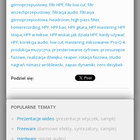
górnoprzepustowy
,
filtr HPF
,
filtr low cut
,
filtr
wszechprzepustowy
,
filtracja audio
,
filtracja
górnoprzepustowa
,
headroom
,
high pass filter
,
homerecording
,
HPF
,
HPF bas
,
HPF gitara
,
HPF mastering
,
HPF
stopa
,
HPF w miksie
,
HPF wokal
,
jak działa HPF
,
kiedy używać
HPF
,
korekcja audio
,
low cut
,
mastering
,
miksowanie
,
Pro-Q 4
,
produkcja muzyczna
,
przesterowanie cyfrowe
,
przesunięcie
fazowe
,
realizacja dźwięku
,
reaper
,
rotacja fazowa
,
studio
nagrań
,
tomasz wróblewski
,
zapas dynamiki
,
zero decybeli
Podziel się:
POPULARNE TEMATY
Prezentacje wideo
(prezentacje wtyczek, sampli)
Freeware
(darmowe efekty, syntezatory, sample)
Hardware
(sprzęt audio)