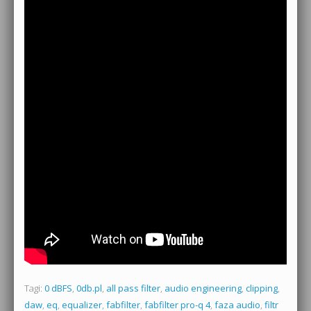
Tagi:
0 dBFS
,
0db.pl
,
all pass filter
,
audio engineering
,
clipping
,
daw
,
eq
,
equalizer
,
fabfilter
,
fabfilter pro-q 4
,
faza audio
,
filtr