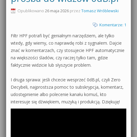
0dB.pl - informacje
Opublikowano
26 maja 2026
przez
Tomasz Wróblewski
Produkcja muzyczna od podstaw
Newsletter
Komentarze: 1
Sylenth1 od podstaw
Filtr HPF potrafi być genialnym narzędziem, ale tylko
Materiały dla mediów
Sound Forge od podstaw
wtedy, gdy wiemy, co naprawdę robi z sygnałem. Dajcie
Archiwum aktualności
znać w komentarzach, czy stosujecie HPF automatycznie
Dubstep z syntezatorem Massive
na większości śladów, czy raczej tylko tam, gdzie
Polityka prywatności
faktycznie widzicie lub słyszycie problem.
Kontakt 5 Kompendium
Regulamin
I druga sprawa: jeśli chcecie wesprzeć 0dB.pl, czyli Zero
Pakiety
Decybeli, najprostsza pomoc to subskrypcja, komentarz,
Działanie sklepu internetowego
udostępnienie albo polecenie kanału komuś, kto
interesuje się dźwiękiem, muzyką i produkcją. Dziękuję!
Wyszukiwanie