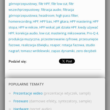
górnoprzepustowy
,
filtr HPF
,
filtr low cut
,
filtr
wszechprzepustowy
,
filtracja audio
,
filtracja
górnoprzepustowa
,
headroom
,
high pass filter
,
homerecording
,
HPF
,
HPF bas
,
HPF gitara
,
HPF mastering
,
HPF
stopa
,
HPF w miksie
,
HPF wokal
,
jak działa HPF
,
kiedy używać
HPF
,
korekcja audio
,
low cut
,
mastering
,
miksowanie
,
Pro-Q 4
,
produkcja muzyczna
,
przesterowanie cyfrowe
,
przesunięcie
fazowe
,
realizacja dźwięku
,
reaper
,
rotacja fazowa
,
studio
nagrań
,
tomasz wróblewski
,
zapas dynamiki
,
zero decybeli
Podziel się:
POPULARNE TEMATY
Prezentacje wideo
(prezentacje wtyczek, sampli)
Freeware
(darmowe efekty, syntezatory, sample)
Hardware
(sprzęt audio)