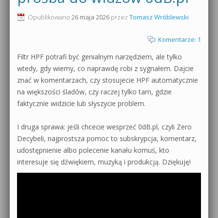
0dB.pl - informacje
Opublikowano
26 maja 2026
przez
Tomasz Wróblewski
Produkcja muzyczna od podstaw
Newsletter
Komentarze: 1
Sylenth1 od podstaw
Filtr HPF potrafi być genialnym narzędziem, ale tylko
Materiały dla mediów
Sound Forge od podstaw
wtedy, gdy wiemy, co naprawdę robi z sygnałem. Dajcie
Archiwum aktualności
znać w komentarzach, czy stosujecie HPF automatycznie
Dubstep z syntezatorem Massive
na większości śladów, czy raczej tylko tam, gdzie
Polityka prywatności
faktycznie widzicie lub słyszycie problem.
Kontakt 5 Kompendium
Regulamin
I druga sprawa: jeśli chcecie wesprzeć 0dB.pl, czyli Zero
Pakiety
Decybeli, najprostsza pomoc to subskrypcja, komentarz,
Działanie sklepu internetowego
udostępnienie albo polecenie kanału komuś, kto
interesuje się dźwiękiem, muzyką i produkcją. Dziękuję!
Wyszukiwanie