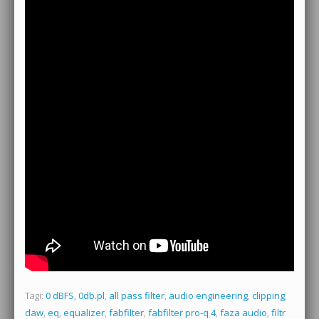
Tagi:
0 dBFS
,
0db.pl
,
all pass filter
,
audio engineering
,
clipping
,
daw
,
eq
,
equalizer
,
fabfilter
,
fabfilter pro-q 4
,
faza audio
,
filtr