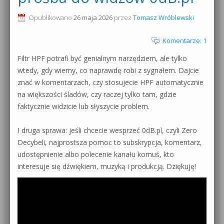
0dB.pl - informacje
Opublikowano
26 maja 2026
przez
Tomasz Wróblewski
Produkcja muzyczna od podstaw
Newsletter
Komentarze: 1
Sylenth1 od podstaw
Filtr HPF potrafi być genialnym narzędziem, ale tylko
Materiały dla mediów
Sound Forge od podstaw
wtedy, gdy wiemy, co naprawdę robi z sygnałem. Dajcie
Archiwum aktualności
znać w komentarzach, czy stosujecie HPF automatycznie
Dubstep z syntezatorem Massive
na większości śladów, czy raczej tylko tam, gdzie
Polityka prywatności
faktycznie widzicie lub słyszycie problem.
Kontakt 5 Kompendium
Regulamin
I druga sprawa: jeśli chcecie wesprzeć 0dB.pl, czyli Zero
Pakiety
Decybeli, najprostsza pomoc to subskrypcja, komentarz,
Działanie sklepu internetowego
udostępnienie albo polecenie kanału komuś, kto
interesuje się dźwiękiem, muzyką i produkcją. Dziękuję!
Wyszukiwanie