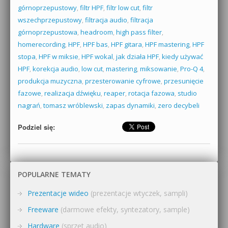
górnoprzepustowy
,
filtr HPF
,
filtr low cut
,
filtr
wszechprzepustowy
,
filtracja audio
,
filtracja
górnoprzepustowa
,
headroom
,
high pass filter
,
homerecording
,
HPF
,
HPF bas
,
HPF gitara
,
HPF mastering
,
HPF
stopa
,
HPF w miksie
,
HPF wokal
,
jak działa HPF
,
kiedy używać
HPF
,
korekcja audio
,
low cut
,
mastering
,
miksowanie
,
Pro-Q 4
,
produkcja muzyczna
,
przesterowanie cyfrowe
,
przesunięcie
fazowe
,
realizacja dźwięku
,
reaper
,
rotacja fazowa
,
studio
nagrań
,
tomasz wróblewski
,
zapas dynamiki
,
zero decybeli
Podziel się:
POPULARNE TEMATY
Prezentacje wideo
(prezentacje wtyczek, sampli)
Freeware
(darmowe efekty, syntezatory, sample)
Hardware
(sprzęt audio)