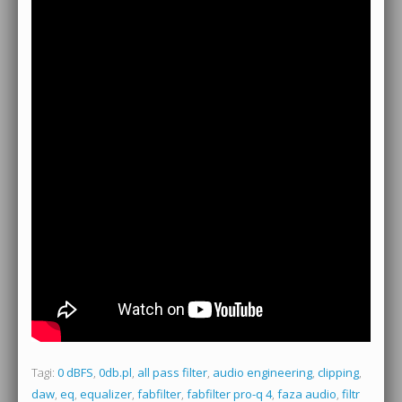
Tagi:
0 dBFS
,
0db.pl
,
all pass filter
,
audio engineering
,
clipping
,
daw
,
eq
,
equalizer
,
fabfilter
,
fabfilter pro-q 4
,
faza audio
,
filtr