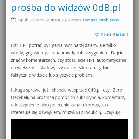
prośba do widzów 0dB.pl
0dB.pl - informacje
Produkcja muzyczna od podstaw
Opublikowano
26 maja 2026
przez
Tomasz Wróblewski
Newsletter
Sylenth1 od podstaw
Komentarze: 1
Materiały dla mediów
Sound Forge od podstaw
Filtr HPF potrafi być genialnym narzędziem, ale tylko
Archiwum aktualności
wtedy, gdy wiemy, co naprawdę robi z sygnałem. Dajcie
Dubstep z syntezatorem Massive
znać w komentarzach, czy stosujecie HPF automatycznie
Polityka prywatności
na większości śladów, czy raczej tylko tam, gdzie
Kontakt 5 Kompendium
faktycznie widzicie lub słyszycie problem.
Regulamin
Pakiety
I druga sprawa: jeśli chcecie wesprzeć 0dB.pl, czyli Zero
Działanie sklepu internetowego
Decybeli, najprostsza pomoc to subskrypcja, komentarz,
udostępnienie albo polecenie kanału komuś, kto
Wyszukiwanie
interesuje się dźwiękiem, muzyką i produkcją. Dziękuję!