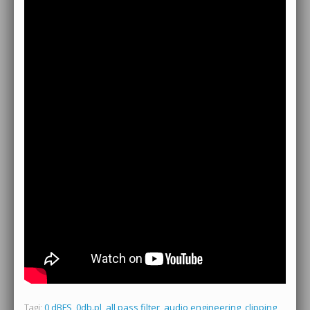
Tagi:
0 dBFS
,
0db.pl
,
all pass filter
,
audio engineering
,
clipping
,