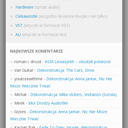
Hardware
(sprzęt audio)
Ciekawostki
(wszystko dookoła muzyki i nie tylko)
VST
(wtyczki w formacie VST)
AU
(wtyczki w formacie AU)
NAJNOWSZE KOMENTARZE
roman i. drozd
-
ASM Leviasynth – obudzili potwora!
Van Guitar
-
Dekonstrukcja: The Cars, Drive
youlosewithme
-
Dekonstrukcja: Anna Jantar, Nic Nie
Może Wiecznie Trwać
Michał
-
Dekonstrukcja: Mike Vickers, Visitation (Sonda)
Mirek
-
Moi Drodzy Audiofile!
Gizoni
-
Dekonstrukcja: Anna Jantar, Nic Nie Może
Wiecznie Trwać
Kacper Bąk
-
Fade To Grey, Visage, dekonstrukcja