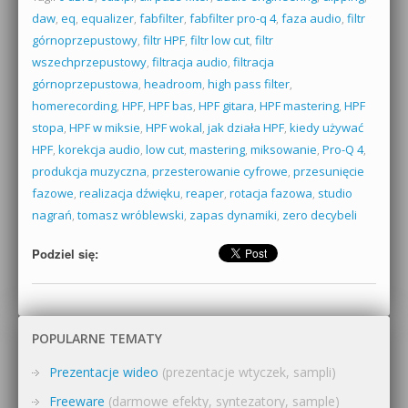
daw
,
eq
,
equalizer
,
fabfilter
,
fabfilter pro-q 4
,
faza audio
,
filtr
górnoprzepustowy
,
filtr HPF
,
filtr low cut
,
filtr
wszechprzepustowy
,
filtracja audio
,
filtracja
górnoprzepustowa
,
headroom
,
high pass filter
,
homerecording
,
HPF
,
HPF bas
,
HPF gitara
,
HPF mastering
,
HPF
stopa
,
HPF w miksie
,
HPF wokal
,
jak działa HPF
,
kiedy używać
HPF
,
korekcja audio
,
low cut
,
mastering
,
miksowanie
,
Pro-Q 4
,
produkcja muzyczna
,
przesterowanie cyfrowe
,
przesunięcie
fazowe
,
realizacja dźwięku
,
reaper
,
rotacja fazowa
,
studio
nagrań
,
tomasz wróblewski
,
zapas dynamiki
,
zero decybeli
Podziel się:
POPULARNE TEMATY
Prezentacje wideo
(prezentacje wtyczek, sampli)
Freeware
(darmowe efekty, syntezatory, sample)