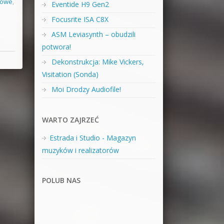
zowe
,
Eventide H9 Gen2
Focusrite ISA C8X
ASM Leviasynth – obudzili
potwora!
Dekonstrukcja: Mike Vickers,
Visitation (Sonda)
Moi Drodzy Audiofile!
WARTO ZAJRZEĆ
Estrada i Studio - Magazyn
muzyków i realizatorów
POLUB NAS