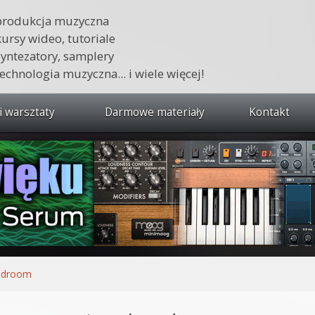
produkcja muzyczna
kursy wideo, tutoriale
syntezatory, samplery
technologia muzyczna... i wiele więcej!
i warsztaty
Darmowe materiały
Kontakt
wszystkie kursy i warsztaty
 dźwięku 🔥
ja muzyczna w praktyce
tudio od podstaw
ja muzyczna od podstaw
adroom
1 od podstaw