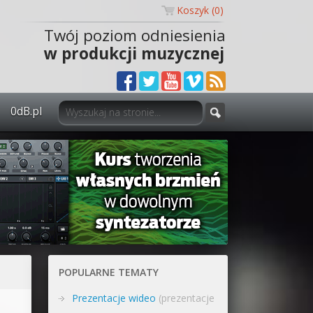
Koszyk (
0
)
Twój poziom odniesienia
w produkcji muzycznej
0dB.pl
0dB.pl - informacje
Newsletter
Materiały dla mediów
Archiwum aktualności
Polityka prywatności
POPULARNE TEMATY
Regulamin
Prezentacje wideo
(prezentacje