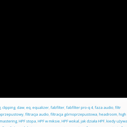
g
,
clipping
,
daw
,
eq
,
equalizer
,
fabfilter
,
fabfilter pro-q 4
,
faza audio
,
filtr
chprzepustowy
,
filtracja audio
,
filtracja górnoprzepustowa
,
headroom
,
high
mastering
,
HPF stopa
,
HPF w miksie
,
HPF wokal
,
jak działa HPF
,
kiedy używ