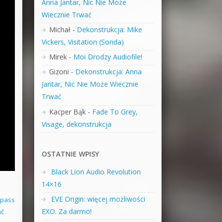
Anna Jantar, Nic Nie Może
Wiecznie Trwać
Michał
-
Dekonstrukcja: Mike
Vickers, Visitation (Sonda)
Mirek
-
Moi Drodzy Audiofile!
Gizoni
-
Dekonstrukcja: Anna
Jantar, Nic Nie Może Wiecznie
Trwać
Kacper Bąk
-
Fade To Grey,
Visage, dekonstrukcja
OSTATNIE WPISY
Black Lion Audio Revolution
14×16
EVE Origin: więcej możliwości
 pass
EXO. Za darmo!
ać