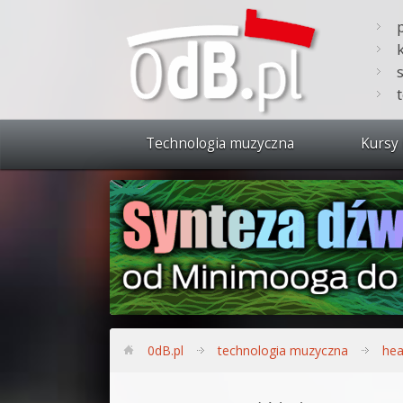
Technologia muzyczna
Kursy 
Zobacz 
Synteza
Produkc
Bitwig S
Produkc
0dB.pl
technologia muzyczna
he
Sylenth