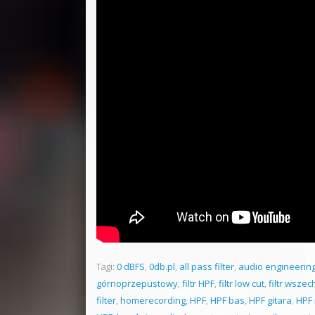
Tagi:
0 dBFS
,
0db.pl
,
all pass filter
,
audio engineerin
górnoprzepustowy
,
filtr HPF
,
filtr low cut
,
filtr wsze
filter
,
homerecording
,
HPF
,
HPF bas
,
HPF gitara
,
HPF 