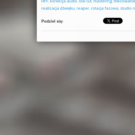
HPF
,
korekcja audio
,
low cut
,
mastering
,
miksowani
realizacja dźwięku
,
reaper
,
rotacja fazowa
,
studio 
Podziel się: