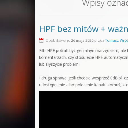
Wpisy ozna
Sound F
Dubstep
HPF bez mitów + ważn
Kontakt
Pakiety
Opublikowano
26 maja 2026
przez
Tomasz Wrób
Filtr HPF potrafi być genialnym narzędziem, al
komentarzach, czy stosujecie HPF automatycznie
lub słyszycie problem.
I druga sprawa: jeśli chcecie wesprzeć 0dB.pl, 
udostępnienie albo polecenie kanału komuś, kto 