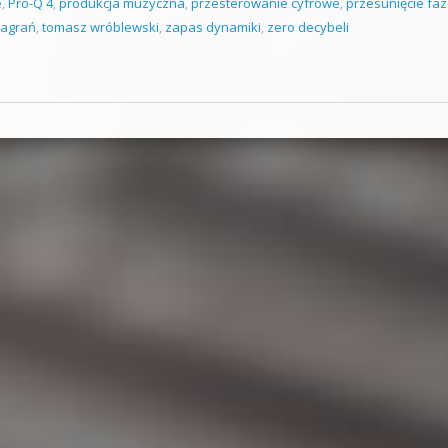
e
,
Pro-Q 4
,
produkcja muzyczna
,
przesterowanie cyfrowe
,
przesunięcie fa
nagrań
,
tomasz wróblewski
,
zapas dynamiki
,
zero decybeli