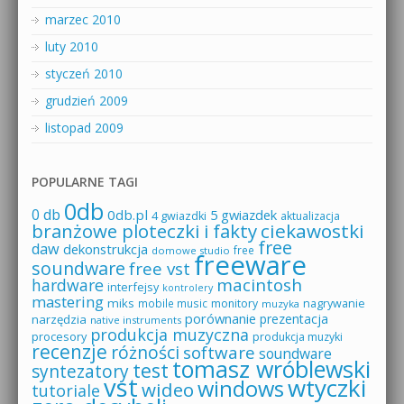
marzec 2010
luty 2010
styczeń 2010
grudzień 2009
listopad 2009
POPULARNE TAGI
0db
0 db
0db.pl
5 gwiazdek
4 gwiazdki
aktualizacja
branżowe ploteczki i fakty
ciekawostki
free
daw
dekonstrukcja
free
domowe studio
freeware
soundware
free vst
macintosh
hardware
interfejsy
kontrolery
mastering
miks
mobile music
monitory
nagrywanie
muzyka
porównanie
prezentacja
narzędzia
native instruments
produkcja muzyczna
procesory
produkcja muzyki
recenzje
różności
software
soundware
tomasz wróblewski
test
syntezatory
vst
wtyczki
windows
wideo
tutoriale