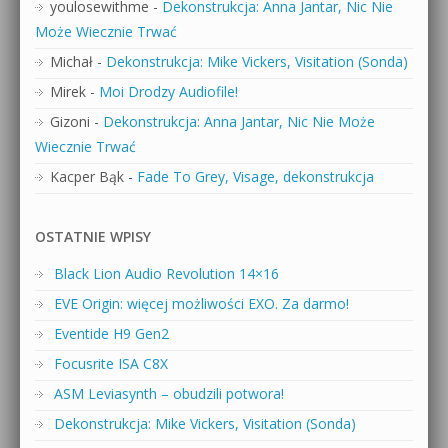
youlosewithme
-
Dekonstrukcja: Anna Jantar, Nic Nie
Może Wiecznie Trwać
Michał
-
Dekonstrukcja: Mike Vickers, Visitation (Sonda)
Mirek
-
Moi Drodzy Audiofile!
Gizoni
-
Dekonstrukcja: Anna Jantar, Nic Nie Może
Wiecznie Trwać
Kacper Bąk
-
Fade To Grey, Visage, dekonstrukcja
OSTATNIE WPISY
Black Lion Audio Revolution 14×16
EVE Origin: więcej możliwości EXO. Za darmo!
Eventide H9 Gen2
Focusrite ISA C8X
ASM Leviasynth – obudzili potwora!
Dekonstrukcja: Mike Vickers, Visitation (Sonda)