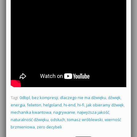
Tagi:
0dbpl
,
bez kompresji
,
dlaczego nie ma dźwięku
,
dźwięk
,
energia
,
felieton
,
helgoland
,
hi-end
,
hi-fi
,
jak obieramy dźwięk
,
mechanika kwantowa
,
nagrywanie
,
najwyższa jakość
,
naturalność dźwięku
,
odsłuch
,
tomasz wróblewski
,
wierność
brzmieniowa
,
zero decybeli