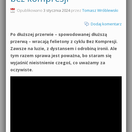
0dB.pl - informacje
Opublikowano
3 stycznia 2024
przez
Tomasz Wróblewski
Produkcja muzyczna od podstaw
Newsletter
Dodaj komentarz
Sylenth1 od podstaw
Po dłuższej przerwie – spowodowanej dłuższą
Materiały dla mediów
Sound Forge od podstaw
przerwą – wracają felietony z cyklu Bez Kompresji.
Archiwum aktualności
Zawsze na luzie, z dystansem i odrobiną ironii. Ale
Dubstep z syntezatorem Massive
tym razem sprawa jest poważna, bo staram się
Polityka prywatności
wyjaśnić nieistnienie czegoś, co uważamy za
Kontakt 5 Kompendium
oczywiste.
Regulamin
Pakiety
Działanie sklepu internetowego
Wyszukiwanie