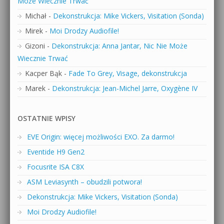
Może Wiecznie Trwać
Michał
-
Dekonstrukcja: Mike Vickers, Visitation (Sonda)
Mirek
-
Moi Drodzy Audiofile!
Gizoni
-
Dekonstrukcja: Anna Jantar, Nic Nie Może
Wiecznie Trwać
Kacper Bąk
-
Fade To Grey, Visage, dekonstrukcja
Marek
-
Dekonstrukcja: Jean-Michel Jarre, Oxygène IV
OSTATNIE WPISY
EVE Origin: więcej możliwości EXO. Za darmo!
Eventide H9 Gen2
Focusrite ISA C8X
ASM Leviasynth – obudzili potwora!
Dekonstrukcja: Mike Vickers, Visitation (Sonda)
Moi Drodzy Audiofile!