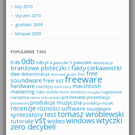
luty 2010
styczeń 2010
grudzień 2009
listopad 2009
POPULARNE TAGI
0db
0 db
0db.pl
5 gwiazdek
4 gwiazdki
aktualizacja
branżowe ploteczki i fakty
ciekawostki
free
daw
dekonstrukcja
free
domowe studio
freeware
soundware
free vst
macintosh
hardware
interfejsy
kontrolery
mastering
miks
mobile music
monitory
nagrywanie
muzyka
porównanie
prezentacja
narzędzia
native instruments
produkcja muzyczna
procesory
produkcja muzyki
recenzje
różności
software
soundware
tomasz wróblewski
test
syntezatory
vst
wtyczki
windows
wideo
tutoriale
zero decybeli