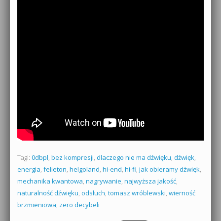
Tagi:
0dbpl
,
bez kompresji
,
dlaczego nie ma dźwięku
,
dźwięk
,
energia
,
felieton
,
helgoland
,
hi-end
,
hi-fi
,
jak obieramy dźwięk
,
mechanika kwantowa
,
nagrywanie
,
najwyższa jakość
,
naturalność dźwięku
,
odsłuch
,
tomasz wróblewski
,
wierność
brzmieniowa
,
zero decybeli