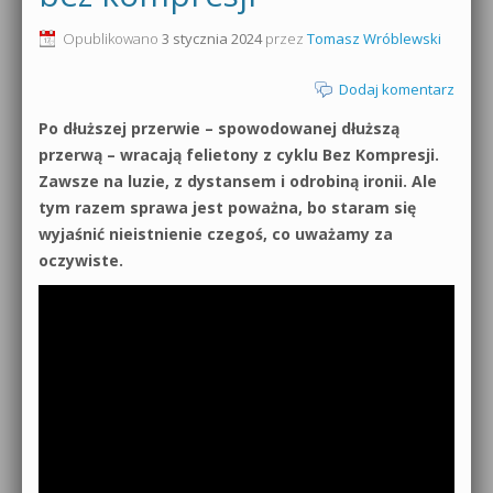
0dB.pl - informacje
Opublikowano
3 stycznia 2024
przez
Tomasz Wróblewski
Produkcja muzyczna od podstaw
Newsletter
Dodaj komentarz
Sylenth1 od podstaw
Po dłuższej przerwie – spowodowanej dłuższą
Materiały dla mediów
Sound Forge od podstaw
przerwą – wracają felietony z cyklu Bez Kompresji.
Archiwum aktualności
Zawsze na luzie, z dystansem i odrobiną ironii. Ale
Dubstep z syntezatorem Massive
tym razem sprawa jest poważna, bo staram się
Polityka prywatności
wyjaśnić nieistnienie czegoś, co uważamy za
Kontakt 5 Kompendium
oczywiste.
Regulamin
Pakiety
Działanie sklepu internetowego
Wyszukiwanie