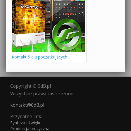
Kontakt 5 dla początkujących
Copyright © 0dB.pl
Wszystkie prawa zastrzeżone.
kontakt@0dB.pl
Przydatne linki:
Synteza dźwięku
Produkcja muzyczna