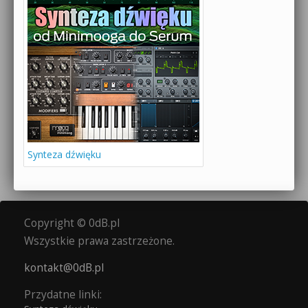
Synteza dźwięku
Copyright © 0dB.pl
Wszystkie prawa zastrzeżone.
kontakt@0dB.pl
Przydatne linki: