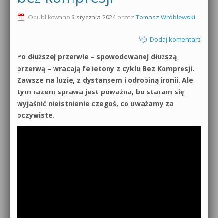
0dB.pl - informacje
Opublikowano
3 stycznia 2024
przez
Tomasz Wróblewski
Produkcja muzyczna od podstaw
Newsletter
Dodaj komentarz
Sylenth1 od podstaw
Po dłuższej przerwie – spowodowanej dłuższą
Materiały dla mediów
Sound Forge od podstaw
przerwą – wracają felietony z cyklu Bez Kompresji.
Archiwum aktualności
Zawsze na luzie, z dystansem i odrobiną ironii. Ale
Dubstep z syntezatorem Massive
tym razem sprawa jest poważna, bo staram się
Polityka prywatności
wyjaśnić nieistnienie czegoś, co uważamy za
Kontakt 5 Kompendium
oczywiste.
Regulamin
Pakiety
Działanie sklepu internetowego
Wyszukiwanie