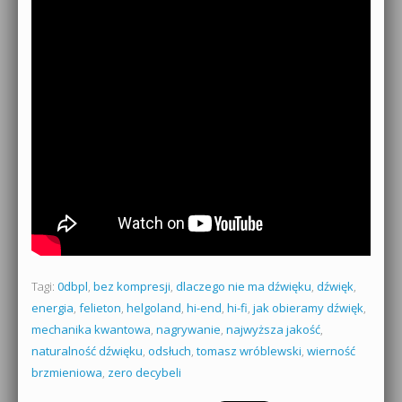
Tagi:
0dbpl
,
bez kompresji
,
dlaczego nie ma dźwięku
,
dźwięk
,
energia
,
felieton
,
helgoland
,
hi-end
,
hi-fi
,
jak obieramy dźwięk
,
mechanika kwantowa
,
nagrywanie
,
najwyższa jakość
,
naturalność dźwięku
,
odsłuch
,
tomasz wróblewski
,
wierność
brzmieniowa
,
zero decybeli