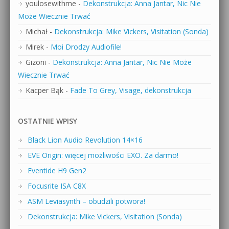
youlosewithme
-
Dekonstrukcja: Anna Jantar, Nic Nie
Może Wiecznie Trwać
Michał
-
Dekonstrukcja: Mike Vickers, Visitation (Sonda)
Mirek
-
Moi Drodzy Audiofile!
Gizoni
-
Dekonstrukcja: Anna Jantar, Nic Nie Może
Wiecznie Trwać
Kacper Bąk
-
Fade To Grey, Visage, dekonstrukcja
OSTATNIE WPISY
Black Lion Audio Revolution 14×16
EVE Origin: więcej możliwości EXO. Za darmo!
Eventide H9 Gen2
Focusrite ISA C8X
ASM Leviasynth – obudzili potwora!
Dekonstrukcja: Mike Vickers, Visitation (Sonda)