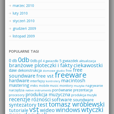
marzec 2010
luty 2010
styczeń 2010
grudzień 2009
listopad 2009
POPULARNE TAGI
0db
0 db
0db.pl
5 gwiazdek
4 gwiazdki
aktualizacja
branżowe ploteczki i fakty
ciekawostki
free
daw
dekonstrukcja
free
domowe studio
freeware
soundware
free vst
macintosh
hardware
interfejsy
kontrolery
mastering
miks
mobile music
monitory
nagrywanie
muzyka
porównanie
prezentacja
narzędzia
native instruments
produkcja muzyczna
procesory
produkcja muzyki
recenzje
różności
software
soundware
tomasz wróblewski
test
syntezatory
vst
wtyczki
windows
wideo
tutoriale