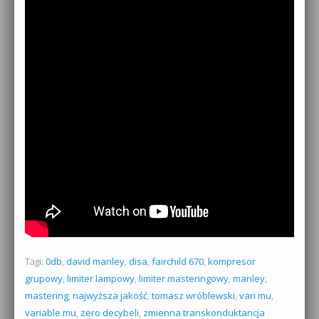
Tagi:
0db
,
david manley
,
disa
,
fairchild 670
,
kompresor
grupowy
,
limiter lampowy
,
limiter masteringowy
,
manley
,
mastering
,
najwyższa jakość
,
tomasz wróblewski
,
vari mu
,
variable mu
,
zero decybeli
,
zmienna transkonduktancja