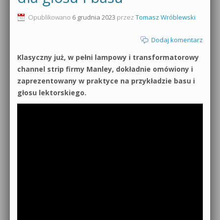
0dB.pl - informacje
Opublikowano
6 grudnia 2023
przez
Tomasz Wróblewski
Produkcja muzyczna od podstaw
Newsletter
Dodaj komentarz
Sylenth1 od podstaw
Klasyczny już, w pełni lampowy i transformatorowy
Materiały dla mediów
Sound Forge od podstaw
channel strip firmy Manley, dokładnie omówiony i
Archiwum aktualności
zaprezentowany w praktyce na przykładzie basu i
Dubstep z syntezatorem Massive
głosu lektorskiego.
Polityka prywatności
Kontakt 5 Kompendium
Regulamin
Pakiety
Działanie sklepu internetowego
Wyszukiwanie