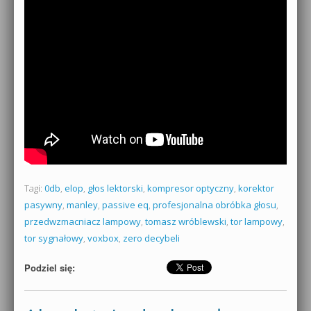
Tagi:
0db
,
elop
,
głos lektorski
,
kompresor optyczny
,
korektor
pasywny
,
manley
,
passive eq
,
profesjonalna obróbka głosu
,
przedwzmacniacz lampowy
,
tomasz wróblewski
,
tor lampowy
,
tor sygnałowy
,
voxbox
,
zero decybeli
Podziel się: