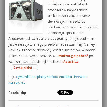
nowej serii samodzielnych
procesorów napędzanych
silnikiem
Nebula
, jednym z
ciekawszych narzędzi do
przetwarzania sygnału z użyciem
technologii splotu. Sam
AcquaVox jest
całkowicie bezpłatny
, a jego zadaniem
jest emulacja znanego przedwzmacniacza firmy Manley –
VoxBox. Procesor dostępny jest dla systemów Windows
(także 64-bitowych) oraz OS X, i
można go pobrać
po
wcześniejszej rejestracji na stronie
Acustica
.
Czytaj dalej
→
Tagi:
3 gwiazdki
,
bezpłatny voxbox
,
emulator
,
freeware
,
manley
,
vst
Podziel się: