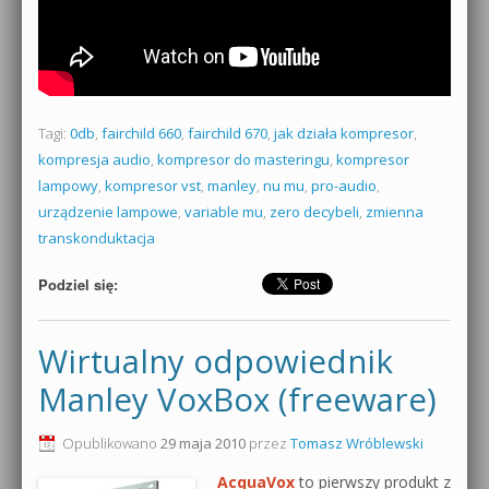
Tagi:
0db
,
fairchild 660
,
fairchild 670
,
jak działa kompresor
,
kompresja audio
,
kompresor do masteringu
,
kompresor
lampowy
,
kompresor vst
,
manley
,
nu mu
,
pro-audio
,
urządzenie lampowe
,
variable mu
,
zero decybeli
,
zmienna
transkonduktacja
Podziel się:
Wirtualny odpowiednik
Manley VoxBox (freeware)
Opublikowano
29 maja 2010
przez
Tomasz Wróblewski
AcquaVox
to pierwszy produkt z