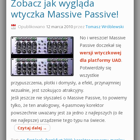
Zobacz jak wygląda
wtyczka Massive Passive!
Opublikowano
12 marca 2010
przez
Tomasz Wróblewski
No i wreszcie! Massive
Passive doczekał się
wersji wtyczkowej
dla platformy UAD
.
Potwierdziły się
wszystkie
przypuszczenia, plotki i domysły, a efekt, przynajmniej
wizualnie, jest szokująco atrakcyjny.
Jeśli jeszcze nie słyszałeś o Massive Passive, to powiemy
tylko, że ten analogowy, 4-pasmowy korektor
powszechnie uważany jest za jedno z najlepszych (o ile
nie najlepsze) urządzenie tego typu na świecie.
Czytaj dalej
→
Tagi:
eq
,
first look
,
frankfurt 2010
,
korektor pasywny
,
manley
,