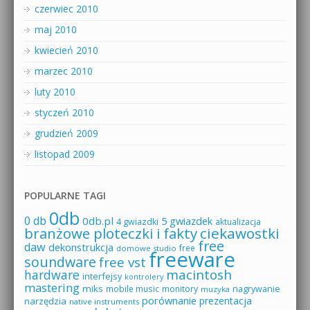
czerwiec 2010
maj 2010
kwiecień 2010
marzec 2010
luty 2010
styczeń 2010
grudzień 2009
listopad 2009
POPULARNE TAGI
0db
0 db
0db.pl
5 gwiazdek
4 gwiazdki
aktualizacja
branżowe ploteczki i fakty
ciekawostki
free
daw
dekonstrukcja
free
domowe studio
freeware
soundware
free vst
macintosh
hardware
interfejsy
kontrolery
mastering
miks
mobile music
monitory
nagrywanie
muzyka
porównanie
prezentacja
narzędzia
native instruments