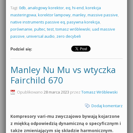
Tagi:
0db
,
analogowy korektor
,
eq
,
hi-end
,
korekcja
masteringowa
,
korektor lampowy
,
manley
,
massive passive
,
native instruments passive eq
,
pasywna korekcja
,
porównanie
,
pultec
,
test
,
tomasz wróblewski
,
uad massive
passive
,
universal audio
,
zero decybeli
Podziel się:
Manley Nu Mu vs wtyczka
Fairchild 670
Opublikowano
28 marca 2023
przez
Tomasz Wróblewski
Dodaj komentarz
Kompresory vari-mu zwyczajowo bywają kojarzone
z miękką odpowiedzią dynamiczną o specyficznym i
także zmieniającym się składzie harmonicznym.