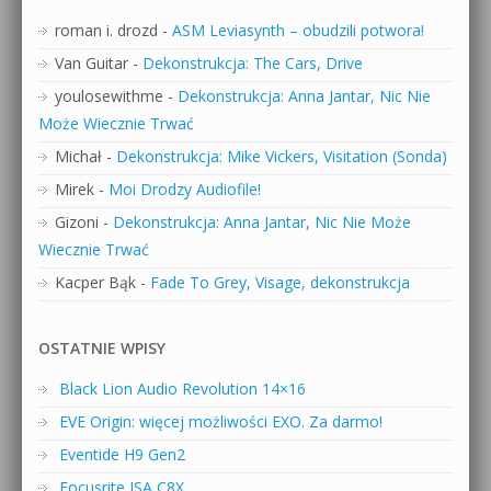
roman i. drozd
-
ASM Leviasynth – obudzili potwora!
Van Guitar
-
Dekonstrukcja: The Cars, Drive
youlosewithme
-
Dekonstrukcja: Anna Jantar, Nic Nie
Może Wiecznie Trwać
Michał
-
Dekonstrukcja: Mike Vickers, Visitation (Sonda)
Mirek
-
Moi Drodzy Audiofile!
Gizoni
-
Dekonstrukcja: Anna Jantar, Nic Nie Może
Wiecznie Trwać
Kacper Bąk
-
Fade To Grey, Visage, dekonstrukcja
OSTATNIE WPISY
Black Lion Audio Revolution 14×16
EVE Origin: więcej możliwości EXO. Za darmo!
Eventide H9 Gen2
Focusrite ISA C8X