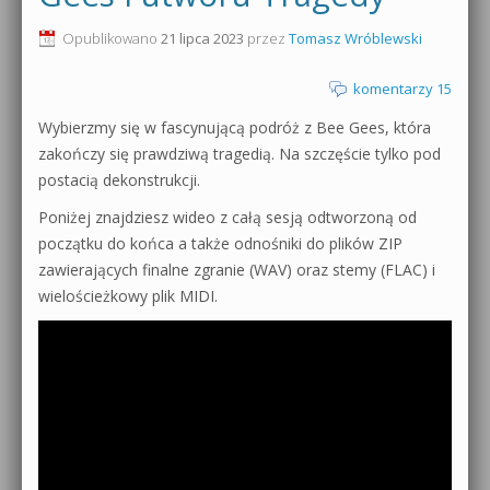
0dB.pl - informacje
Opublikowano
21 lipca 2023
przez
Tomasz Wróblewski
Produkcja muzyczna od podstaw
Newsletter
komentarzy 15
Sylenth1 od podstaw
Wybierzmy się w fascynującą podróż z Bee Gees, która
Materiały dla mediów
Sound Forge od podstaw
zakończy się prawdziwą tragedią. Na szczęście tylko pod
Archiwum aktualności
postacią dekonstrukcji.
Dubstep z syntezatorem Massive
Poniżej znajdziesz wideo z całą sesją odtworzoną od
Polityka prywatności
początku do końca a także odnośniki do plików ZIP
Kontakt 5 Kompendium
zawierających finalne zgranie (WAV) oraz stemy (FLAC) i
Regulamin
Pakiety
wielościeżkowy plik MIDI.
Działanie sklepu internetowego
Wyszukiwanie