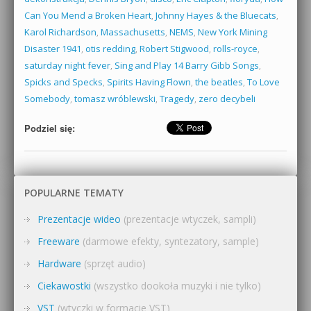
Can You Mend a Broken Heart
,
Johnny Hayes & the Bluecats
,
Karol Richardson
,
Massachusetts
,
NEMS
,
New York Mining
Disaster 1941
,
otis redding
,
Robert Stigwood
,
rolls-royce
,
saturday night fever
,
Sing and Play 14 Barry Gibb Songs
,
Spicks and Specks
,
Spirits Having Flown
,
the beatles
,
To Love
Somebody
,
tomasz wróblewski
,
Tragedy
,
zero decybeli
Podziel się:
POPULARNE TEMATY
Prezentacje wideo
(prezentacje wtyczek, sampli)
Freeware
(darmowe efekty, syntezatory, sample)
Hardware
(sprzęt audio)
Ciekawostki
(wszystko dookoła muzyki i nie tylko)
VST
(wtyczki w formacie VST)