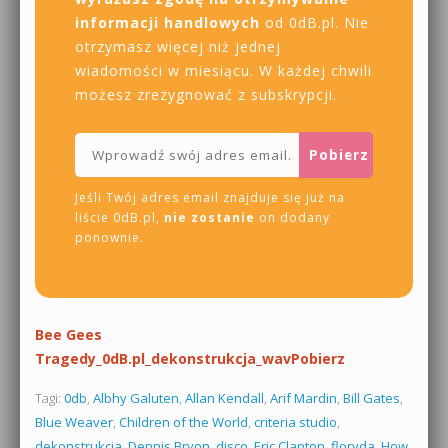
informacji handlowych
od 0dB.pl. Nie
otrzymasz więcej niż jednej
wiadomości w miesiącu. W każdej chwili
możesz zrezygnować z subskrypcji.
Jeśli Twój adres email znajduje się już na
liście 0dB.pl,
nie zostanie
on dodany
ponownie.
Bee Gees
Tragedy_0dB.pl_dekonstrukcja_wav
Pobierz
Tagi:
0db
,
Albhy Galuten
,
Allan Kendall
,
Arif Mardin
,
Bill Gates
,
Blue Weaver
,
Children of the World
,
criteria studio
,
dekonstrukcja
,
Dennis Bryon
,
disco
,
Eric Clapton
,
floryda
,
How