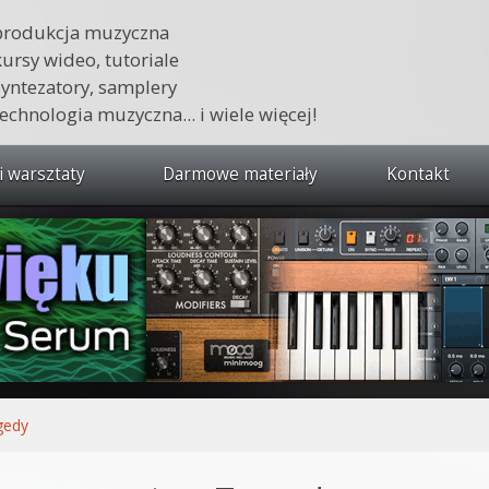
produkcja muzyczna
kursy wideo, tutoriale
syntezatory, samplery
technologia muzyczna... i wiele więcej!
i warsztaty
Darmowe materiały
Kontakt
wszystkie kursy i warsztaty
 dźwięku 🔥
ja muzyczna w praktyce
tudio od podstaw
ja muzyczna od podstaw
gedy
1 od podstaw