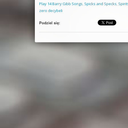
Play 14 Barry Gibb Songs
,
Spicks and Specks
,
Spiri
zero decybeli
Podziel się: