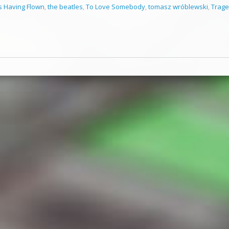
ts Having Flown
,
the beatles
,
To Love Somebody
,
tomasz wróblewski
,
Trag