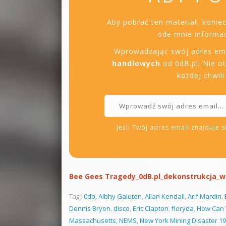
Aby pobrać ten materiał, konie
ode mnie informac
Wprowadzając swój adres em
handlowych
od 0dB.pl. Nie o
każdej chwil
Jeśli Twój adres email znajduje si
Bee Gees Tragedy_0dB.pl_dekonstrukcja_
Tagi:
0db
,
Albhy Galuten
,
Allan Kendall
,
Arif Mardin
,
Dennis Bryon
,
disco
,
Eric Clapton
,
floryda
,
How Can 
Massachusetts
,
NEMS
,
New York Mining Disaster 1