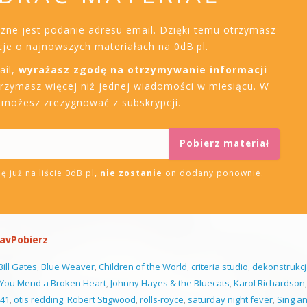
czne jest podanie adresu email. Dzięki temu otrzymasz
je o najnowszych materiałach na 0dB.pl.
ail,
wyrażasz zgodę na otrzymywanie informacji
trzymasz więcej niż jednej wiadomości w miesiącu. W
i możesz zrezygnować z subskrypcji.
ę już na liście 0dB.pl,
nie zostanie
on dodany ponownie.
wav
Pobierz
Bill Gates
,
Blue Weaver
,
Children of the World
,
criteria studio
,
dekonstrukc
You Mend a Broken Heart
,
Johnny Hayes & the Bluecats
,
Karol Richardson
,
941
,
otis redding
,
Robert Stigwood
,
rolls-royce
,
saturday night fever
,
Sing a