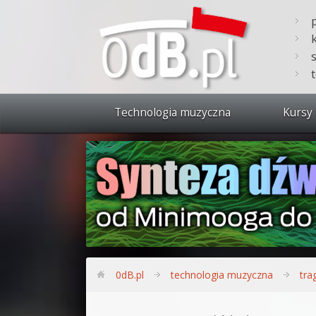
Technologia muzyczna
Kursy 
Zobacz 
Synteza
Produkc
Bitwig S
Produkc
0dB.pl
technologia muzyczna
tra
Sylenth