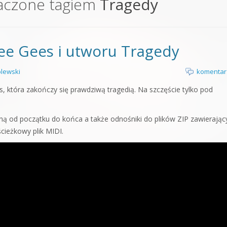
aczone tagiem
Tragedy
orge od podstaw
 z syntezatorem Massive
Bee Gees i utworu Tragedy
 5 Kompendium
lewski
komentar
, która zakończy się prawdziwą tragedią. Na szczęście tylko pod
oną od początku do końca a także odnośniki do plików ZIP zawierając
ścieżkowy plik MIDI.