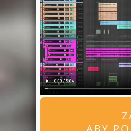
Z
ABY PO