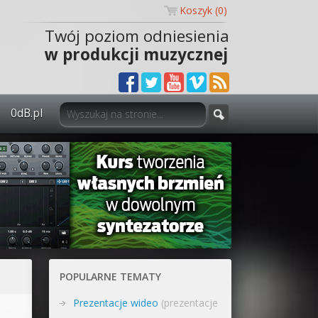
Koszyk (
0
)
Twój poziom odniesienia
w produkcji muzycznej
0dB.pl
0dB.pl - informacje
Newsletter
Materiały dla mediów
Archiwum aktualności
Polityka prywatności
POPULARNE TEMATY
Regulamin
Prezentacje wideo
(prezentacje