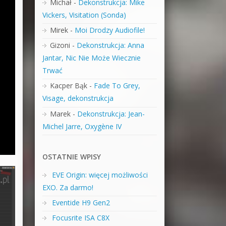
Michał
-
Dekonstrukcja: Mike
Vickers, Visitation (Sonda)
Mirek
-
Moi Drodzy Audiofile!
Gizoni
-
Dekonstrukcja: Anna
Jantar, Nic Nie Może Wiecznie
Trwać
Kacper Bąk
-
Fade To Grey,
Visage, dekonstrukcja
Marek
-
Dekonstrukcja: Jean-
Michel Jarre, Oxygène IV
OSTATNIE WPISY
EVE Origin: więcej możliwości
EXO. Za darmo!
Eventide H9 Gen2
Focusrite ISA C8X