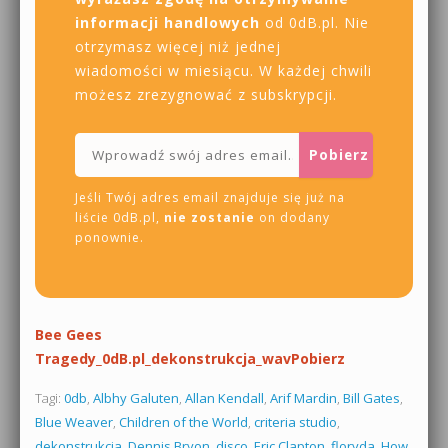
informacji handlowych
od 0dB.pl. Nie
otrzymasz więcej niż jednej
wiadomości w miesiącu. W każdej chwili
możesz zrezygnować z subskrypcji.
Jeśli Twój adres email znajduje się już na
liście 0dB.pl,
nie zostanie
on dodany
ponownie.
Bee Gees
Tragedy_0dB.pl_dekonstrukcja_wav
Pobierz
Tagi:
0db
,
Albhy Galuten
,
Allan Kendall
,
Arif Mardin
,
Bill Gates
,
Blue Weaver
,
Children of the World
,
criteria studio
,
dekonstrukcja
,
Dennis Bryon
,
disco
,
Eric Clapton
,
floryda
,
How