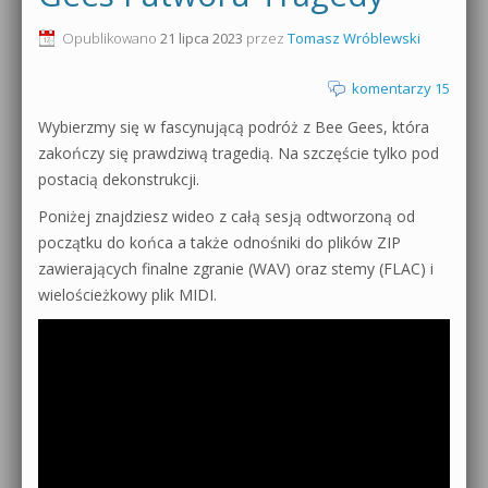
0dB.pl - informacje
Opublikowano
21 lipca 2023
przez
Tomasz Wróblewski
Produkcja muzyczna od podstaw
Newsletter
komentarzy 15
Sylenth1 od podstaw
Wybierzmy się w fascynującą podróż z Bee Gees, która
Materiały dla mediów
Sound Forge od podstaw
zakończy się prawdziwą tragedią. Na szczęście tylko pod
Archiwum aktualności
postacią dekonstrukcji.
Dubstep z syntezatorem Massive
Poniżej znajdziesz wideo z całą sesją odtworzoną od
Polityka prywatności
początku do końca a także odnośniki do plików ZIP
Kontakt 5 Kompendium
zawierających finalne zgranie (WAV) oraz stemy (FLAC) i
Regulamin
Pakiety
wielościeżkowy plik MIDI.
Działanie sklepu internetowego
Wyszukiwanie