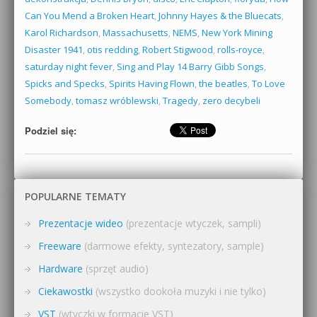
Can You Mend a Broken Heart
,
Johnny Hayes & the Bluecats
,
Karol Richardson
,
Massachusetts
,
NEMS
,
New York Mining
Disaster 1941
,
otis redding
,
Robert Stigwood
,
rolls-royce
,
saturday night fever
,
Sing and Play 14 Barry Gibb Songs
,
Spicks and Specks
,
Spirits Having Flown
,
the beatles
,
To Love
Somebody
,
tomasz wróblewski
,
Tragedy
,
zero decybeli
Podziel się:
POPULARNE TEMATY
Prezentacje wideo
(prezentacje wtyczek, sampli)
Freeware
(darmowe efekty, syntezatory, sample)
Hardware
(sprzęt audio)
Ciekawostki
(wszystko dookoła muzyki i nie tylko)
VST
(wtyczki w formacie VST)