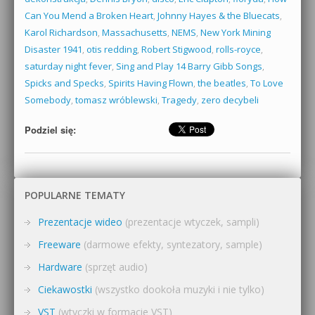
Can You Mend a Broken Heart
,
Johnny Hayes & the Bluecats
,
Karol Richardson
,
Massachusetts
,
NEMS
,
New York Mining
Disaster 1941
,
otis redding
,
Robert Stigwood
,
rolls-royce
,
saturday night fever
,
Sing and Play 14 Barry Gibb Songs
,
Spicks and Specks
,
Spirits Having Flown
,
the beatles
,
To Love
Somebody
,
tomasz wróblewski
,
Tragedy
,
zero decybeli
Podziel się:
POPULARNE TEMATY
Prezentacje wideo
(prezentacje wtyczek, sampli)
Freeware
(darmowe efekty, syntezatory, sample)
Hardware
(sprzęt audio)
Ciekawostki
(wszystko dookoła muzyki i nie tylko)
VST
(wtyczki w formacie VST)