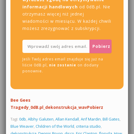
informacji handlowych
od 0dB.pl. Nie
otrzymasz więcej niż jednej
wiadomości w miesiącu. W każdej chwili
możesz zrezygnować z subskrypcji.
Jeśli Twój adres email znajduje się już na
liście 0dB.pl,
nie zostanie
on dodany
ponownie.
Bee Gees
Tragedy_0dB.pl_dekonstrukcja_wav
Pobierz
Tagi:
0db
,
Albhy Galuten
,
Allan Kendall
,
Arif Mardin
,
Bill Gates
,
Blue Weaver
,
Children of the World
,
criteria studio
,
dekonstrukcja
,
Dennis Bryon
,
disco
,
Eric Clapton
,
floryda
,
How