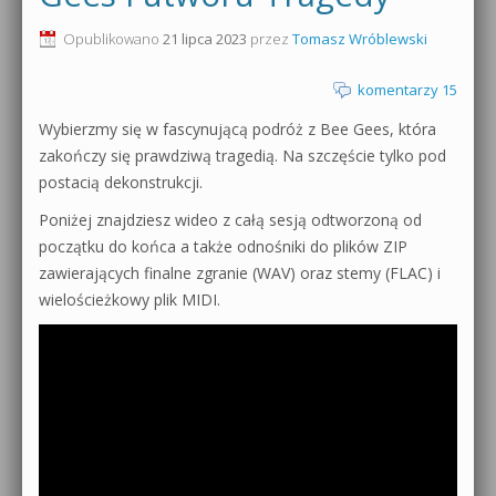
0dB.pl - informacje
Opublikowano
21 lipca 2023
przez
Tomasz Wróblewski
Produkcja muzyczna od podstaw
Newsletter
komentarzy 15
Sylenth1 od podstaw
Wybierzmy się w fascynującą podróż z Bee Gees, która
Materiały dla mediów
Sound Forge od podstaw
zakończy się prawdziwą tragedią. Na szczęście tylko pod
Archiwum aktualności
postacią dekonstrukcji.
Dubstep z syntezatorem Massive
Poniżej znajdziesz wideo z całą sesją odtworzoną od
Polityka prywatności
początku do końca a także odnośniki do plików ZIP
Kontakt 5 Kompendium
zawierających finalne zgranie (WAV) oraz stemy (FLAC) i
Regulamin
Pakiety
wielościeżkowy plik MIDI.
Działanie sklepu internetowego
Wyszukiwanie