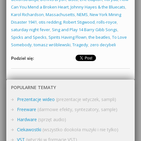
Can You Mend a Broken Heart
,
Johnny Hayes & the Bluecats
,
Karol Richardson
,
Massachusetts
,
NEMS
,
New York Mining
Disaster 1941
,
otis redding
,
Robert Stigwood
,
rolls-royce
,
saturday night fever
,
Sing and Play 14 Barry Gibb Songs
,
Spicks and Specks
,
Spirits Having Flown
,
the beatles
,
To Love
Somebody
,
tomasz wróblewski
,
Tragedy
,
zero decybeli
Podziel się:
POPULARNE TEMATY
Prezentacje wideo
(prezentacje wtyczek, sampli)
Freeware
(darmowe efekty, syntezatory, sample)
Hardware
(sprzęt audio)
Ciekawostki
(wszystko dookoła muzyki i nie tylko)
VST
(wtyczki w formacie VST)