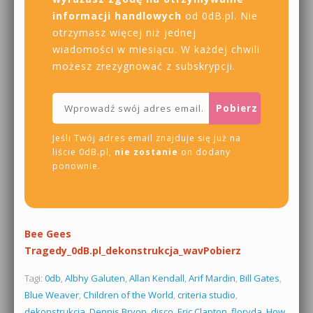
informacji handlowych
od 0dB.pl. Nie
otrzymasz więcej niż jednej
wiadomości w miesiącu. W każdej chwili
możesz zrezygnować z subskrypcji.
Jeśli Twój adres email znajduje się już na
liście 0dB.pl,
nie zostanie
on dodany
ponownie.
Bee Gees
Tragedy_0dB.pl_dekonstrukcja_wav
Pobierz
Tagi:
0db
,
Albhy Galuten
,
Allan Kendall
,
Arif Mardin
,
Bill Gates
,
Blue Weaver
,
Children of the World
,
criteria studio
,
dekonstrukcja
,
Dennis Bryon
,
disco
,
Eric Clapton
,
floryda
,
How