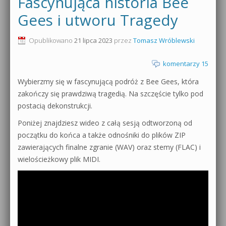
Fascynująca historia Bee
0dB.pl - informacje
Gees i utworu Tragedy
Produkcja muzyczna od podstaw
Newsletter
Opublikowano
21 lipca 2023
przez
Tomasz Wróblewski
Sylenth1 od podstaw
Materiały dla mediów
komentarzy 15
Sound Forge od podstaw
Wybierzmy się w fascynującą podróż z Bee Gees, która
Archiwum aktualności
Dubstep z syntezatorem Massive
zakończy się prawdziwą tragedią. Na szczęście tylko pod
Polityka prywatności
postacią dekonstrukcji.
Kontakt 5 Kompendium
Poniżej znajdziesz wideo z całą sesją odtworzoną od
Regulamin
początku do końca a także odnośniki do plików ZIP
Pakiety
zawierających finalne zgranie (WAV) oraz stemy (FLAC) i
Działanie sklepu internetowego
wielościeżkowy plik MIDI.
Wyszukiwanie