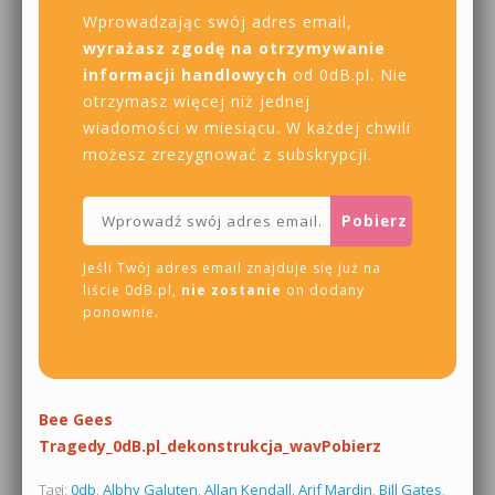
Wprowadzając swój adres email,
wyrażasz zgodę na otrzymywanie
informacji handlowych
od 0dB.pl. Nie
otrzymasz więcej niż jednej
wiadomości w miesiącu. W każdej chwili
możesz zrezygnować z subskrypcji.
Jeśli Twój adres email znajduje się już na
liście 0dB.pl,
nie zostanie
on dodany
ponownie.
Bee Gees
Tragedy_0dB.pl_dekonstrukcja_wav
Pobierz
Tagi:
0db
,
Albhy Galuten
,
Allan Kendall
,
Arif Mardin
,
Bill Gates
,