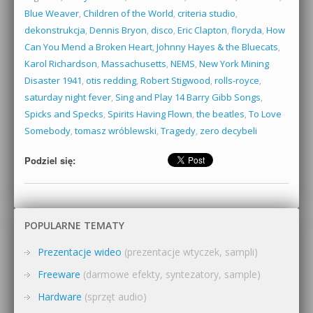
Blue Weaver
,
Children of the World
,
criteria studio
,
dekonstrukcja
,
Dennis Bryon
,
disco
,
Eric Clapton
,
floryda
,
How
Can You Mend a Broken Heart
,
Johnny Hayes & the Bluecats
,
Karol Richardson
,
Massachusetts
,
NEMS
,
New York Mining
Disaster 1941
,
otis redding
,
Robert Stigwood
,
rolls-royce
,
saturday night fever
,
Sing and Play 14 Barry Gibb Songs
,
Spicks and Specks
,
Spirits Having Flown
,
the beatles
,
To Love
Somebody
,
tomasz wróblewski
,
Tragedy
,
zero decybeli
Podziel się:
POPULARNE TEMATY
Prezentacje wideo
(prezentacje wtyczek, sampli)
Freeware
(darmowe efekty, syntezatory, sample)
Hardware
(sprzęt audio)