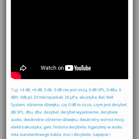
Tagi:
+3 dB
,
+6 dB
,
0 db
,
0 dB nie jest ciszą
,
0 dB SPL
,
0 dBu
,
0
dBV
,
0db.pl
,
20 mikropaskali
,
20 µPa
,
akustyka
,
Bel
,
Bell
System
,
ciśnienie dźwięku
,
czy 0 dB to cisza
,
czym jest decybel
,
dB SPL
,
dbu
,
dbv
,
decybel
,
decybel wyjaśnienie
,
decybele
audio
,
dwukrotne ciśnienie dźwięku
,
dwukrotny wzrost mocy
,
elektroakustyka
,
gain
,
historia decybela
,
logarytmy w audio
,
mila standardowego kabla
,
moc i decybele
,
napięcie i