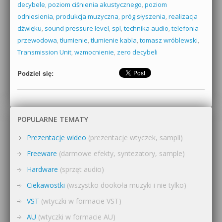
decybele
,
poziom ciśnienia akustycznego
,
poziom
odniesienia
,
produkcja muzyczna
,
próg słyszenia
,
realizacja
dźwięku
,
sound pressure level
,
spl
,
technika audio
,
telefonia
przewodowa
,
tłumienie
,
tłumienie kabla
,
tomasz wróblewski
,
Transmission Unit
,
wzmocnienie
,
zero decybeli
Podziel się:
POPULARNE TEMATY
Prezentacje wideo
(prezentacje wtyczek, sampli)
Freeware
(darmowe efekty, syntezatory, sample)
Hardware
(sprzęt audio)
Ciekawostki
(wszystko dookoła muzyki i nie tylko)
VST
(wtyczki w formacie VST)
AU
(wtyczki w formacie AU)