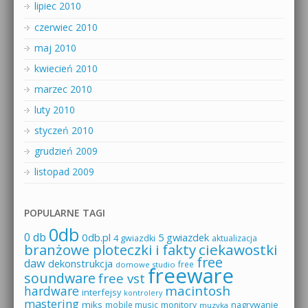
lipiec 2010
czerwiec 2010
maj 2010
kwiecień 2010
marzec 2010
luty 2010
styczeń 2010
grudzień 2009
listopad 2009
POPULARNE TAGI
0db
0 db
0db.pl
5 gwiazdek
4 gwiazdki
aktualizacja
branżowe ploteczki i fakty
ciekawostki
free
daw
dekonstrukcja
free
domowe studio
freeware
soundware
free vst
macintosh
hardware
interfejsy
kontrolery
mastering
miks
mobile music
monitory
nagrywanie
muzyka