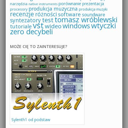
porównanie
prezentacja
narzędzia
native instruments
produkcja muzyczna
procesory
produkcja muzyki
recenzje
różności
software
soundware
tomasz wróblewski
test
syntezatory
vst
wtyczki
windows
wideo
tutoriale
zero decybeli
MOŻE CIĘ TO ZAINTERESUJE?
Sylenth1 od podstaw