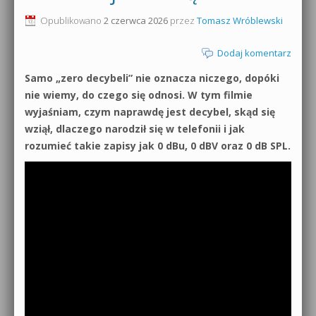
0dB.pl - informacje
Opublikowano
2 czerwca 2026
przez
Tomasz Wróblewski
Produkcja muzyczna od podstaw
Newsletter
Dodaj komentarz
Sylenth1 od podstaw
Samo „zero decybeli” nie oznacza niczego, dopóki
Materiały dla mediów
Sound Forge od podstaw
nie wiemy, do czego się odnosi. W tym filmie
wyjaśniam, czym naprawdę jest decybel, skąd się
Archiwum aktualności
Dubstep z syntezatorem Massive
wziął, dlaczego narodził się w telefonii i jak
rozumieć takie zapisy jak 0 dBu, 0 dBV oraz 0 dB SPL.
Polityka prywatności
Kontakt 5 Kompendium
Regulamin
Pakiety
Działanie sklepu internetowego
Wyszukiwanie