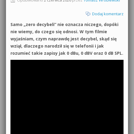
0dB.pl - informacje
Produkcja muzyczna od podstaw
Dodaj komentarz
Newsletter
Samo „zero decybeli” nie oznacza niczego, dopóki
Sylenth1 od podstaw
nie wiemy, do czego się odnosi. W tym filmie
Materiały dla mediów
wyjaśniam, czym naprawdę jest decybel, skąd się
Sound Forge od podstaw
wziął, dlaczego narodził się w telefonii i jak
Archiwum aktualności
rozumieć takie zapisy jak 0 dBu, 0 dBV oraz 0 dB SPL.
Dubstep z syntezatorem Massive
Polityka prywatności
Kontakt 5 Kompendium
Regulamin
Pakiety
Działanie sklepu internetowego
Wyszukiwanie