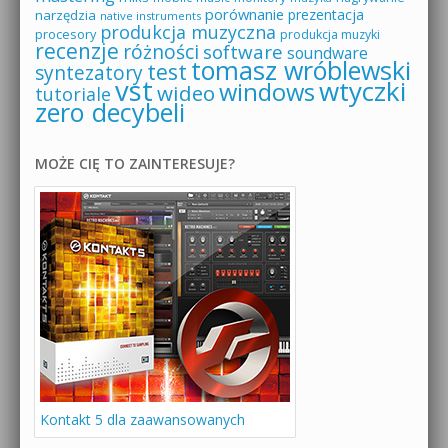
porównanie
prezentacja
narzędzia
native instruments
produkcja muzyczna
procesory
produkcja muzyki
recenzje
różności
software
soundware
tomasz wróblewski
test
syntezatory
vst
wtyczki
windows
wideo
tutoriale
zero decybeli
MOŻE CIĘ TO ZAINTERESUJE?
Kontakt 5 dla zaawansowanych