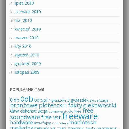
lipiec 2010
czerwiec 2010
maj 2010
kwiecień 2010
marzec 2010
luty 2010
styczeń 2010
grudzień 2009
listopad 2009
POPULARNE TAGI
0db
0 db
0db.pl
5 gwiazdek
4 gwiazdki
aktualizacja
branżowe ploteczki i fakty
ciekawostki
free
daw
dekonstrukcja
free
domowe studio
freeware
soundware
free vst
macintosh
hardware
interfejsy
kontrolery
mastering
miks
mobile music
monitory
nagrywanie
muzyka