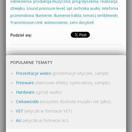
odniesienia
,
produkcja muzyczna
,
próg słyszenia
,
realizacja
dźwięku
,
sound pressure level
,
spl
,
technika audio
,
telefonia
przewodowa
,
tłumienie
,
tłumienie kabla
,
tomasz wróblewski
,
Transmission Unit
,
wzmocnienie
,
zero decybeli
Podziel się:
POPULARNE TEMATY
Prezentacje wideo
(prezentacje wtyczek, sampli)
Freeware
(darmowe efekty, syntezatory, sample)
Hardware
(sprzęt audio)
Ciekawostki
(wszystko dookoła muzyki i nie tylko)
VST
(wtyczki w formacie VST)
AU
(wtyczki w formacie AU)