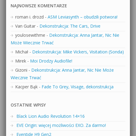
NAJNOWSZE KOMENTARZE
roman i. drozd
-
ASM Leviasynth – obudzili potwora!
Van Guitar
-
Dekonstrukcja: The Cars, Drive
youlosewithme
-
Dekonstrukcja: Anna Jantar, Nic Nie
Może Wiecznie Trwać
Michał
-
Dekonstrukcja: Mike Vickers, Visitation (Sonda)
Mirek
-
Moi Drodzy Audiofile!
Gizoni
-
Dekonstrukcja: Anna Jantar, Nic Nie Może
Wiecznie Trwać
Kacper Bąk
-
Fade To Grey, Visage, dekonstrukcja
OSTATNIE WPISY
Black Lion Audio Revolution 14×16
EVE Origin: więcej możliwości EXO. Za darmo!
Eventide H9 Gen2