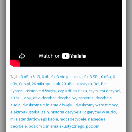
Tagi:
+3 dB
,
+6 dB
,
0 db
,
0 dB nie jest ciszą
,
0 dB SPL
,
0 dBu
,
0
dBV
,
0db.pl
,
20 mikropaskali
,
20 µPa
,
akustyka
,
Bel
,
Bell
System
,
ciśnienie dźwięku
,
czy 0 dB to cisza
,
czym jest decybel
,
dB SPL
,
dbu
,
dbv
,
decybel
,
decybel wyjaśnienie
,
decybele
audio
,
dwukrotne ciśnienie dźwięku
,
dwukrotny wzrost mocy
,
elektroakustyka
,
gain
,
historia decybela
,
logarytmy w audio
,
mila standardowego kabla
,
moc i decybele
,
napięcie i
decybele
,
poziom ciśnienia akustycznego
,
poziom