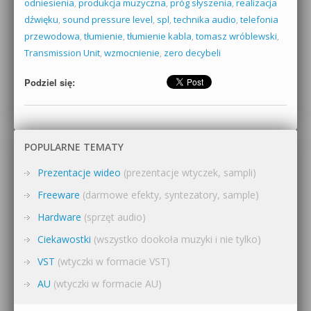
odniesienia
,
produkcja muzyczna
,
próg słyszenia
,
realizacja
dźwięku
,
sound pressure level
,
spl
,
technika audio
,
telefonia
przewodowa
,
tłumienie
,
tłumienie kabla
,
tomasz wróblewski
,
Transmission Unit
,
wzmocnienie
,
zero decybeli
Podziel się:
POPULARNE TEMATY
Prezentacje wideo
(prezentacje wtyczek, sampli)
Freeware
(darmowe efekty, syntezatory, sample)
Hardware
(sprzęt audio)
Ciekawostki
(wszystko dookoła muzyki i nie tylko)
VST
(wtyczki w formacie VST)
AU
(wtyczki w formacie AU)