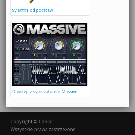
Sylenth1 od podstaw
Dubstep z syntezatorem Massive
Copyright © 0dB.pl
Wszystkie prawa zastrzeżone.