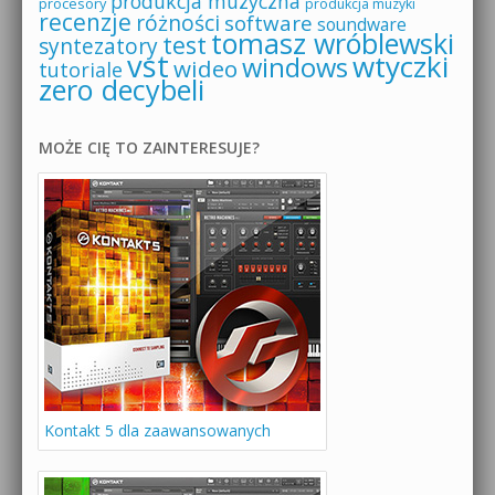
produkcja muzyczna
procesory
produkcja muzyki
recenzje
różności
software
soundware
tomasz wróblewski
test
syntezatory
vst
wtyczki
windows
wideo
tutoriale
zero decybeli
MOŻE CIĘ TO ZAINTERESUJE?
Kontakt 5 dla zaawansowanych