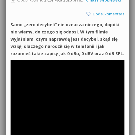
0dB.pl - informacje
Produkcja muzyczna od podstaw
Dodaj komentarz
Newsletter
Samo „zero decybeli” nie oznacza niczego, dopóki
Sylenth1 od podstaw
nie wiemy, do czego się odnosi. W tym filmie
Materiały dla mediów
wyjaśniam, czym naprawdę jest decybel, skąd się
Sound Forge od podstaw
wziął, dlaczego narodził się w telefonii i jak
Archiwum aktualności
rozumieć takie zapisy jak 0 dBu, 0 dBV oraz 0 dB SPL.
Dubstep z syntezatorem Massive
Polityka prywatności
Kontakt 5 Kompendium
Regulamin
Pakiety
Działanie sklepu internetowego
Wyszukiwanie