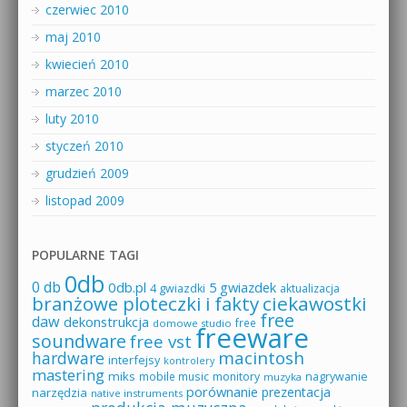
czerwiec 2010
maj 2010
kwiecień 2010
marzec 2010
luty 2010
styczeń 2010
grudzień 2009
listopad 2009
POPULARNE TAGI
0db
0 db
0db.pl
5 gwiazdek
4 gwiazdki
aktualizacja
branżowe ploteczki i fakty
ciekawostki
free
daw
dekonstrukcja
free
domowe studio
freeware
soundware
free vst
macintosh
hardware
interfejsy
kontrolery
mastering
miks
mobile music
monitory
nagrywanie
muzyka
porównanie
prezentacja
narzędzia
native instruments