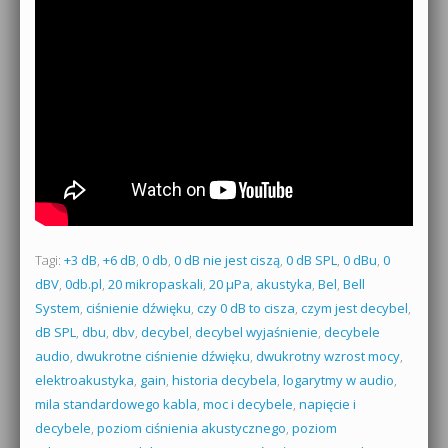
Tagi:
+3 dB
,
+6 dB
,
0 db
,
0 dB nie jest ciszą
,
0 dB SPL
,
0 dBu
,
0
dBV
,
0db.pl
,
20 mikropaskali
,
20 µPa
,
akustyka
,
Bel
,
Bell
System
,
ciśnienie dźwięku
,
czy 0 dB to cisza
,
czym jest decybel
,
dB SPL
,
dbu
,
dbv
,
decybel
,
decybel wyjaśnienie
,
decybele
audio
,
dwukrotne ciśnienie dźwięku
,
dwukrotny wzrost mocy
,
elektroakustyka
,
gain
,
historia decybela
,
logarytmy w audio
,
mila standardowego kabla
,
moc i decybele
,
napięcie i
decybele
,
poziom ciśnienia akustycznego
,
poziom