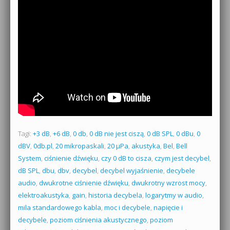
Tagi:
+3 dB
,
+6 dB
,
0 db
,
0 dB nie jest ciszą
,
0 dB SPL
,
0 dBu
,
0
dBV
,
0db.pl
,
20 mikropaskali
,
20 µPa
,
akustyka
,
Bel
,
Bell
System
,
ciśnienie dźwięku
,
czy 0 dB to cisza
,
czym jest decybel
,
dB SPL
,
dbu
,
dbv
,
decybel
,
decybel wyjaśnienie
,
decybele
audio
,
dwukrotne ciśnienie dźwięku
,
dwukrotny wzrost mocy
,
elektroakustyka
,
gain
,
historia decybela
,
logarytmy w audio
,
mila standardowego kabla
,
moc i decybele
,
napięcie i
decybele
,
poziom ciśnienia akustycznego
,
poziom