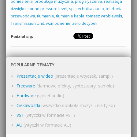
odniesienia
,
produkcja muzyczna
,
próg słyszenia
,
realizacja
dźwięku
,
sound pressure level
,
spl
,
technika audio
,
telefonia
przewodowa
,
tłumienie
,
tłumienie kabla
,
tomasz wróblewski
,
Transmission Unit
,
wzmocnienie
,
zero decybeli
Podziel się:
POPULARNE TEMATY
Prezentacje wideo
(prezentacje wtyczek, sampli)
Freeware
(darmowe efekty, syntezatory, sample)
Hardware
(sprzęt audio)
Ciekawostki
(wszystko dookoła muzyki i nie tylko)
VST
(wtyczki w formacie VST)
AU
(wtyczki w formacie AU)