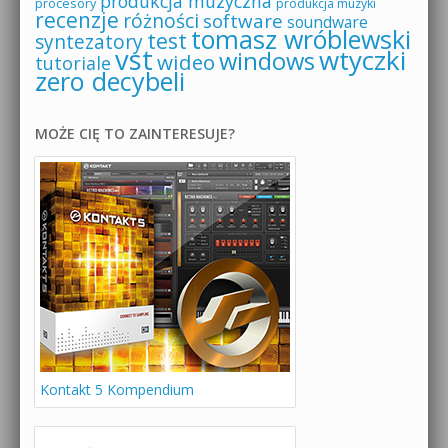
produkcja muzyczna
procesory
produkcja muzyki
recenzje
różności
software
soundware
tomasz wróblewski
test
syntezatory
vst
wtyczki
windows
wideo
tutoriale
zero decybeli
MOŻE CIĘ TO ZAINTERESUJE?
Kontakt 5 Kompendium