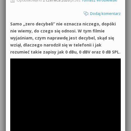
0dB.pl - informacje
Produkcja muzyczna od podstaw
Dodaj komentarz
Newsletter
Samo „zero decybeli” nie oznacza niczego, dopóki
Sylenth1 od podstaw
nie wiemy, do czego się odnosi. W tym filmie
Materiały dla mediów
wyjaśniam, czym naprawdę jest decybel, skąd się
Sound Forge od podstaw
wziął, dlaczego narodził się w telefonii i jak
Archiwum aktualności
rozumieć takie zapisy jak 0 dBu, 0 dBV oraz 0 dB SPL.
Dubstep z syntezatorem Massive
Polityka prywatności
Kontakt 5 Kompendium
Regulamin
Pakiety
Działanie sklepu internetowego
Wyszukiwanie