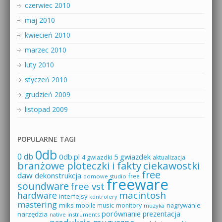
czerwiec 2010
maj 2010
kwiecień 2010
marzec 2010
luty 2010
styczeń 2010
grudzień 2009
listopad 2009
POPULARNE TAGI
0db
0 db
0db.pl
5 gwiazdek
4 gwiazdki
aktualizacja
branżowe ploteczki i fakty
ciekawostki
free
daw
dekonstrukcja
free
domowe studio
freeware
soundware
free vst
macintosh
hardware
interfejsy
kontrolery
mastering
miks
mobile music
monitory
nagrywanie
muzyka
porównanie
prezentacja
narzędzia
native instruments