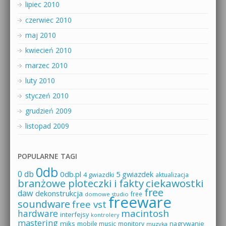
lipiec 2010
czerwiec 2010
maj 2010
kwiecień 2010
marzec 2010
luty 2010
styczeń 2010
grudzień 2009
listopad 2009
POPULARNE TAGI
0db
0 db
0db.pl
5 gwiazdek
4 gwiazdki
aktualizacja
branżowe ploteczki i fakty
ciekawostki
free
daw
dekonstrukcja
free
domowe studio
freeware
soundware
free vst
macintosh
hardware
interfejsy
kontrolery
mastering
miks
mobile music
monitory
nagrywanie
muzyka