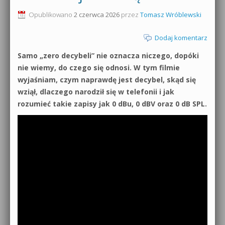
0dB.pl - informacje
Opublikowano
2 czerwca 2026
przez
Tomasz Wróblewski
Produkcja muzyczna od podstaw
Newsletter
Dodaj komentarz
Sylenth1 od podstaw
Samo „zero decybeli” nie oznacza niczego, dopóki
Materiały dla mediów
Sound Forge od podstaw
nie wiemy, do czego się odnosi. W tym filmie
wyjaśniam, czym naprawdę jest decybel, skąd się
Archiwum aktualności
Dubstep z syntezatorem Massive
wziął, dlaczego narodził się w telefonii i jak
rozumieć takie zapisy jak 0 dBu, 0 dBV oraz 0 dB SPL.
Polityka prywatności
Kontakt 5 Kompendium
Regulamin
Pakiety
Działanie sklepu internetowego
Wyszukiwanie