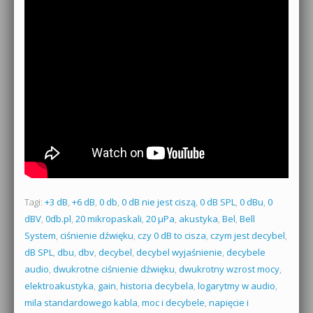
Tagi:
+3 dB
,
+6 dB
,
0 db
,
0 dB nie jest ciszą
,
0 dB SPL
,
0 dBu
,
0
dBV
,
0db.pl
,
20 mikropaskali
,
20 µPa
,
akustyka
,
Bel
,
Bell
System
,
ciśnienie dźwięku
,
czy 0 dB to cisza
,
czym jest decybel
,
dB SPL
,
dbu
,
dbv
,
decybel
,
decybel wyjaśnienie
,
decybele
audio
,
dwukrotne ciśnienie dźwięku
,
dwukrotny wzrost mocy
,
elektroakustyka
,
gain
,
historia decybela
,
logarytmy w audio
,
mila standardowego kabla
,
moc i decybele
,
napięcie i