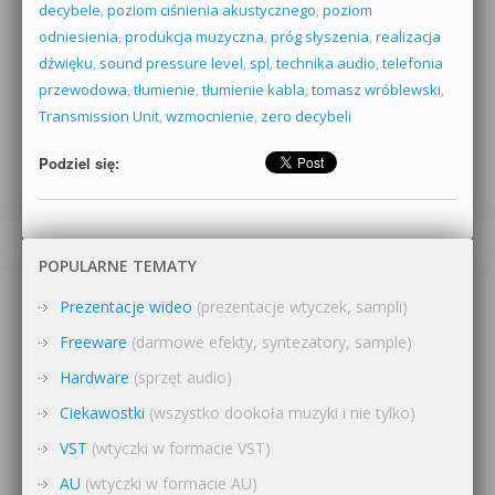
decybele
,
poziom ciśnienia akustycznego
,
poziom
odniesienia
,
produkcja muzyczna
,
próg słyszenia
,
realizacja
dźwięku
,
sound pressure level
,
spl
,
technika audio
,
telefonia
przewodowa
,
tłumienie
,
tłumienie kabla
,
tomasz wróblewski
,
Transmission Unit
,
wzmocnienie
,
zero decybeli
Podziel się:
POPULARNE TEMATY
Prezentacje wideo
(prezentacje wtyczek, sampli)
Freeware
(darmowe efekty, syntezatory, sample)
Hardware
(sprzęt audio)
Ciekawostki
(wszystko dookoła muzyki i nie tylko)
VST
(wtyczki w formacie VST)
AU
(wtyczki w formacie AU)