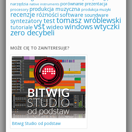
porównanie
prezentacja
narzędzia
native instruments
produkcja muzyczna
procesory
produkcja muzyki
recenzje
różności
software
soundware
tomasz wróblewski
test
syntezatory
vst
wtyczki
windows
wideo
tutoriale
zero decybeli
MOŻE CIĘ TO ZAINTERESUJE?
Bitwig Studio od podstaw