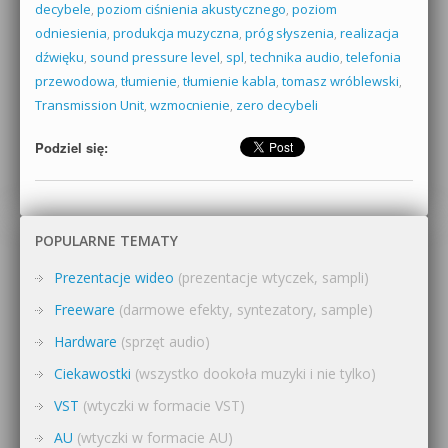
decybele
,
poziom ciśnienia akustycznego
,
poziom
odniesienia
,
produkcja muzyczna
,
próg słyszenia
,
realizacja
dźwięku
,
sound pressure level
,
spl
,
technika audio
,
telefonia
przewodowa
,
tłumienie
,
tłumienie kabla
,
tomasz wróblewski
,
Transmission Unit
,
wzmocnienie
,
zero decybeli
Podziel się:
POPULARNE TEMATY
Prezentacje wideo
(prezentacje wtyczek, sampli)
Freeware
(darmowe efekty, syntezatory, sample)
Hardware
(sprzęt audio)
Ciekawostki
(wszystko dookoła muzyki i nie tylko)
VST
(wtyczki w formacie VST)
AU
(wtyczki w formacie AU)