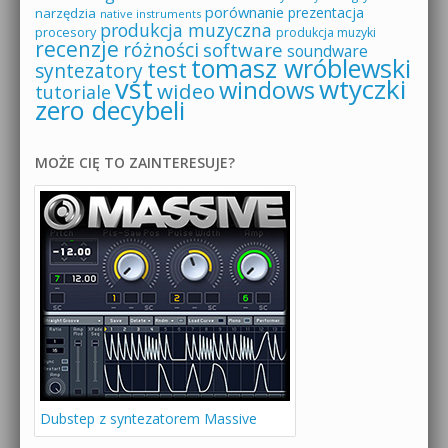
porównanie
prezentacja
narzędzia
native instruments
produkcja muzyczna
procesory
produkcja muzyki
recenzje
różności
software
soundware
tomasz wróblewski
test
syntezatory
vst
wtyczki
windows
wideo
tutoriale
zero decybeli
MOŻE CIĘ TO ZAINTERESUJE?
Dubstep z syntezatorem Massive