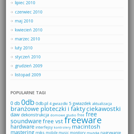
lipiec 2010
czerwiec 2010
maj 2010
kwiecień 2010
marzec 2010
luty 2010
styczeń 2010
grudzień 2009
listopad 2009
POPULARNE TAGI
0db
0 db
0db.pl
5 gwiazdek
4 gwiazdki
aktualizacja
branżowe ploteczki i fakty
ciekawostki
free
daw
dekonstrukcja
free
domowe studio
freeware
soundware
free vst
macintosh
hardware
interfejsy
kontrolery
mastering
miks
mobile music
monitory
nagrywanie
muzyka