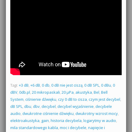
Tagi:
+3 dB
,
+6 dB
,
0 db
,
0 dB nie jest ciszą
,
0 dB SPL
,
0 dBu
,
0
dBV
,
0db.pl
,
20 mikropaskali
,
20 µPa
,
akustyka
,
Bel
,
Bell
System
,
ciśnienie dźwięku
,
czy 0 dB to cisza
,
czym jest decybel
,
dB SPL
,
dbu
,
dbv
,
decybel
,
decybel wyjaśnienie
,
decybele
audio
,
dwukrotne ciśnienie dźwięku
,
dwukrotny wzrost mocy
,
elektroakustyka
,
gain
,
historia decybela
,
logarytmy w audio
,
mila standardowego kabla
,
moc i decybele
,
napięcie i