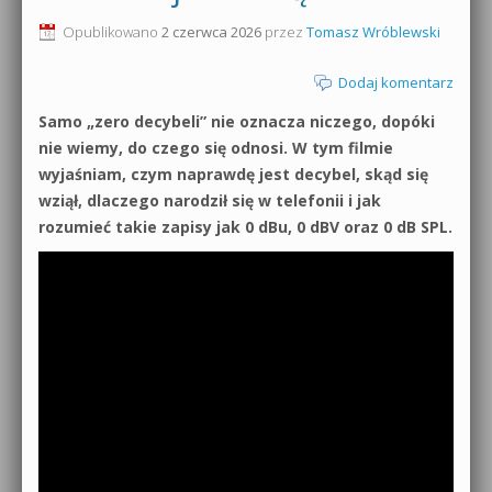
0dB.pl - informacje
Opublikowano
2 czerwca 2026
przez
Tomasz Wróblewski
Produkcja muzyczna od podstaw
Newsletter
Dodaj komentarz
Sylenth1 od podstaw
Samo „zero decybeli” nie oznacza niczego, dopóki
Materiały dla mediów
Sound Forge od podstaw
nie wiemy, do czego się odnosi. W tym filmie
wyjaśniam, czym naprawdę jest decybel, skąd się
Archiwum aktualności
Dubstep z syntezatorem Massive
wziął, dlaczego narodził się w telefonii i jak
rozumieć takie zapisy jak 0 dBu, 0 dBV oraz 0 dB SPL.
Polityka prywatności
Kontakt 5 Kompendium
Regulamin
Pakiety
Działanie sklepu internetowego
Wyszukiwanie