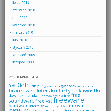
lipiec 2010
czerwiec 2010
maj 2010
kwiecień 2010
marzec 2010
luty 2010
styczeń 2010
grudzień 2009
listopad 2009
POPULARNE TAGI
0db
0 db
0db.pl
5 gwiazdek
4 gwiazdki
aktualizacja
branżowe ploteczki i fakty
ciekawostki
free
daw
dekonstrukcja
free
domowe studio
freeware
soundware
free vst
macintosh
hardware
interfejsy
kontrolery
mastering
miks
mobile music
monitory
nagrywanie
muzyka