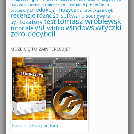
porównanie
prezentacja
narzędzia
native instruments
produkcja muzyczna
procesory
produkcja muzyki
recenzje
różności
software
soundware
tomasz wróblewski
test
syntezatory
vst
wtyczki
windows
wideo
tutoriale
zero decybeli
MOŻE CIĘ TO ZAINTERESUJE?
Kontakt 5 Kompendium