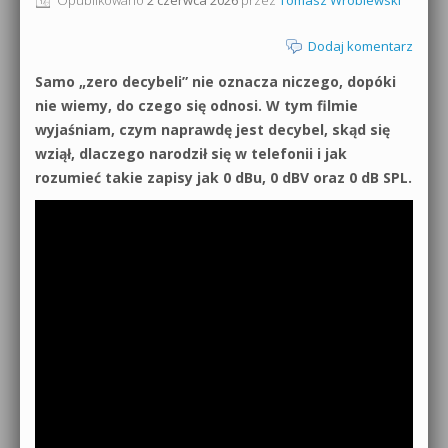
0dB.pl - informacje
Produkcja muzyczna od podstaw
Dodaj komentarz
Newsletter
Samo „zero decybeli” nie oznacza niczego, dopóki
Sylenth1 od podstaw
nie wiemy, do czego się odnosi. W tym filmie
Materiały dla mediów
wyjaśniam, czym naprawdę jest decybel, skąd się
Sound Forge od podstaw
wziął, dlaczego narodził się w telefonii i jak
Archiwum aktualności
rozumieć takie zapisy jak 0 dBu, 0 dBV oraz 0 dB SPL.
Dubstep z syntezatorem Massive
Polityka prywatności
Kontakt 5 Kompendium
Regulamin
Pakiety
Działanie sklepu internetowego
Wyszukiwanie