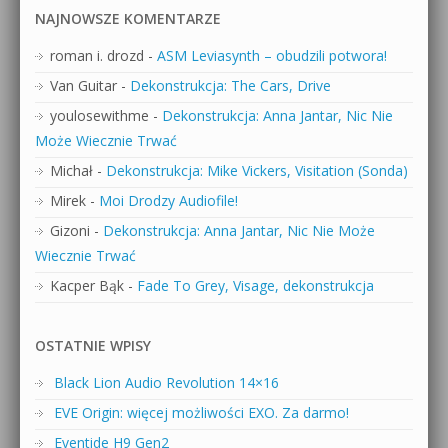
NAJNOWSZE KOMENTARZE
roman i. drozd
-
ASM Leviasynth – obudzili potwora!
Van Guitar
-
Dekonstrukcja: The Cars, Drive
youlosewithme
-
Dekonstrukcja: Anna Jantar, Nic Nie
Może Wiecznie Trwać
Michał
-
Dekonstrukcja: Mike Vickers, Visitation (Sonda)
Mirek
-
Moi Drodzy Audiofile!
Gizoni
-
Dekonstrukcja: Anna Jantar, Nic Nie Może
Wiecznie Trwać
Kacper Bąk
-
Fade To Grey, Visage, dekonstrukcja
OSTATNIE WPISY
Black Lion Audio Revolution 14×16
EVE Origin: więcej możliwości EXO. Za darmo!
Eventide H9 Gen2