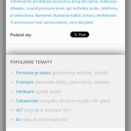
odniesienia
,
produkcja muzyczna
,
próg słyszenia
,
realizacja
dźwięku
,
sound pressure level
,
spl
,
technika audio
,
telefonia
przewodowa
,
tłumienie
,
tłumienie kabla
,
tomasz wróblewski
,
Transmission Unit
,
wzmocnienie
,
zero decybeli
Podziel się:
POPULARNE TEMATY
Prezentacje wideo
(prezentacje wtyczek, sampli)
Freeware
(darmowe efekty, syntezatory, sample)
Hardware
(sprzęt audio)
Ciekawostki
(wszystko dookoła muzyki i nie tylko)
VST
(wtyczki w formacie VST)
AU
(wtyczki w formacie AU)