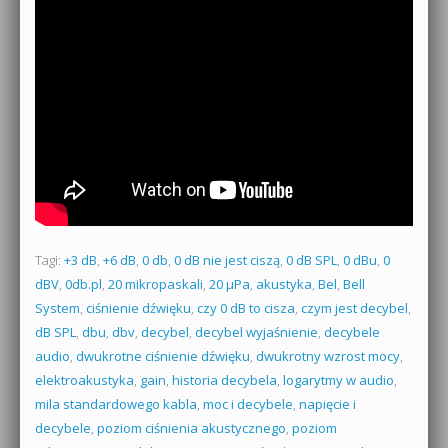
Tagi:
+3 dB
,
+6 dB
,
0 db
,
0 dB nie jest ciszą
,
0 dB SPL
,
0 dBu
,
0
dBV
,
0db.pl
,
20 mikropaskali
,
20 µPa
,
akustyka
,
Bel
,
Bell
System
,
ciśnienie dźwięku
,
czy 0 dB to cisza
,
czym jest decybel
,
dB SPL
,
dbu
,
dbv
,
decybel
,
decybel wyjaśnienie
,
decybele
audio
,
dwukrotne ciśnienie dźwięku
,
dwukrotny wzrost mocy
,
elektroakustyka
,
gain
,
historia decybela
,
logarytmy w audio
,
mila standardowego kabla
,
moc i decybele
,
napięcie i
decybele
,
poziom ciśnienia akustycznego
,
poziom