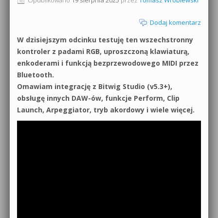
0dB.pl - informacje
Produkcja muzyczna od podstaw
Dodaj komentarz
Newsletter
W dzisiejszym odcinku testuję ten wszechstronny
Sylenth1 od podstaw
kontroler z padami RGB, uproszczoną klawiaturą,
Materiały dla mediów
enkoderami i funkcją bezprzewodowego MIDI przez
Sound Forge od podstaw
Bluetooth.
Archiwum aktualności
Omawiam integrację z Bitwig Studio (v5.3+),
Dubstep z syntezatorem Massive
obsługę innych DAW-ów, funkcje Perform, Clip
Polityka prywatności
Kontakt 5 Kompendium
Launch, Arpeggiator, tryb akordowy i wiele więcej.
Regulamin
Pakiety
Działanie sklepu internetowego
Wyszukiwanie