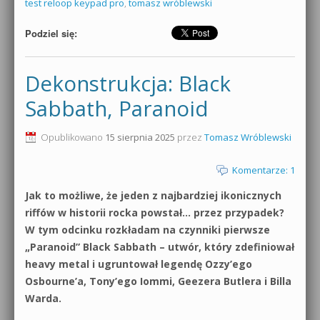
test reloop keypad pro
,
tomasz wróblewski
Podziel się:
Dekonstrukcja: Black
Sabbath, Paranoid
Opublikowano
15 sierpnia 2025
przez
Tomasz Wróblewski
Komentarze: 1
Jak to możliwe, że jeden z najbardziej ikonicznych
riffów w historii rocka powstał… przez przypadek?
W tym odcinku rozkładam na czynniki pierwsze
„Paranoid” Black Sabbath – utwór, który zdefiniował
heavy metal i ugruntował legendę Ozzy’ego
Osbourne’a, Tony’ego Iommi, Geezera Butlera i Billa
Warda.