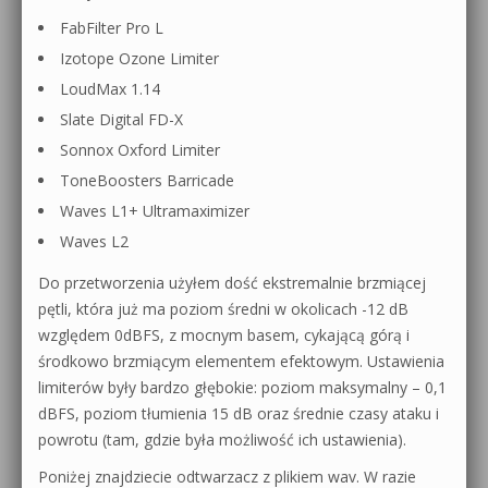
FabFilter Pro L
Izotope Ozone Limiter
LoudMax 1.14
Slate Digital FD-X
Sonnox Oxford Limiter
ToneBoosters Barricade
Waves L1+ Ultramaximizer
Waves L2
Do przetworzenia użyłem dość ekstremalnie brzmiącej
pętli, która już ma poziom średni w okolicach -12 dB
względem 0dBFS, z mocnym basem, cykającą górą i
środkowo brzmiącym elementem efektowym. Ustawienia
limiterów były bardzo głębokie: poziom maksymalny – 0,1
dBFS, poziom tłumienia 15 dB oraz średnie czasy ataku i
powrotu (tam, gdzie była możliwość ich ustawienia).
Poniżej znajdziecie odtwarzacz z plikiem wav. W razie