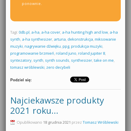
ponownie.
Tagi:
0db.pl
,
a-ha
,
a-ha cover
,
a-ha hunting high and low
,
a-ha
synth
,
a-ha synthesizer
,
arturia
,
dekonstrukcja
,
miksowanie
muzyki
,
nagrywanie dźwięku
,
ppg
,
produkcja muzyki
,
programowanie brzmień
,
roland juno
,
roland jupiter 8
,
syntezatory
,
synth
,
synth sounds
,
synthesizer
,
take on me
,
tomasz wróblewski
,
zero decybeli
Podziel się:
Najciekawsze produkty
2021 roku…
Opublikowano
18 grudnia 2021
przez
Tomasz Wróblewski