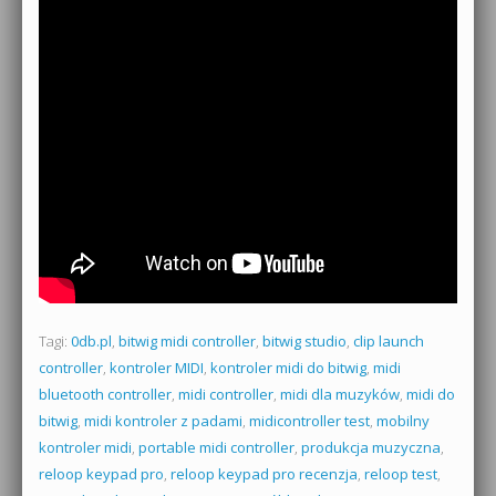
Tagi:
0db.pl
,
bitwig midi controller
,
bitwig studio
,
clip launch
controller
,
kontroler MIDI
,
kontroler midi do bitwig
,
midi
bluetooth controller
,
midi controller
,
midi dla muzyków
,
midi do
bitwig
,
midi kontroler z padami
,
midicontroller test
,
mobilny
kontroler midi
,
portable midi controller
,
produkcja muzyczna
,
reloop keypad pro
,
reloop keypad pro recenzja
,
reloop test
,