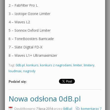
2 – FabFilter Pro L
3 – Izotope Ozone Limiter
4 – Waves L2
5 – Sonnox Oxford Limiter
6 – ToneBoosters Barricade
7 – Slate Digital FD-X
8 – Waves L1+ Ultramaximizer
Tagi:
0db.pl
,
konkurs
,
konkurs z nagrodami
,
limiter
,
limitery
,
loudmax
,
nagrody
Podziel się:
Nowa odsłona 0dB.pl
Opublikowano
7 lipca 2014
przez
0dB.pl
komentarzy 7