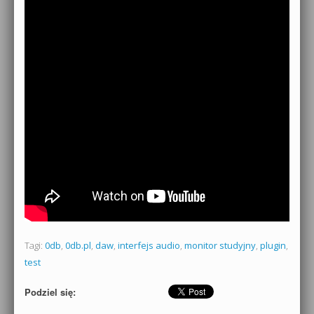
Tagi:
0db
,
0db.pl
,
daw
,
interfejs audio
,
monitor studyjny
,
plugin
,
test
Podziel się: