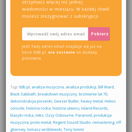
otrzymasz więcej niż jednej
wiadomości w miesiącu. W każdej chwili
możesz zrezygnować z subskrypcji.
Jeśli Twój adres email znajduje się już na
liście 0dB.pl,
nie zostanie
on dodany
ponownie.
Tagi:
0db.pl
,
analiza muzyczna
,
analiza produkcji
,
Bill Ward
,
Black Sabbath
,
breakdown muzyczny
,
brzmienie lat 70
,
dekonstrukcja piosenki
,
Geezer Butler
,
heavy metal
,
Helios
console
,
historia rocka
,
historia utworu
,
Island Records
,
klasyki rocka
,
miks
,
Ozzy Osbourne
,
Paranoid
,
produkcja
muzyczna
,
proto-metal
,
Regent Sound Studio
,
remastering
,
riff
gitarowy
,
tomasz wróblewski
,
Tony Iommi