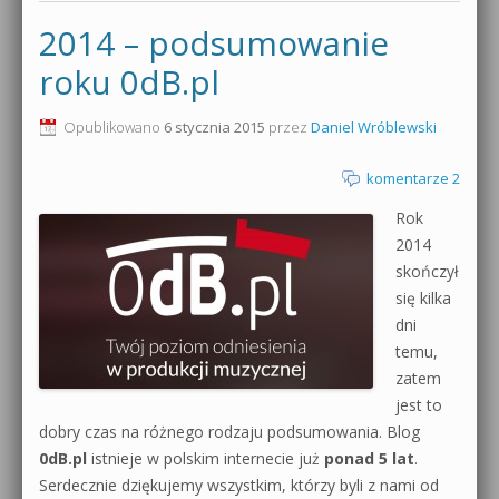
2014 – podsumowanie
roku 0dB.pl
Opublikowano
6 stycznia 2015
przez
Daniel Wróblewski
komentarze 2
Rok
2014
skończył
się kilka
dni
temu,
zatem
jest to
dobry czas na różnego rodzaju podsumowania. Blog
0dB.pl
istnieje w polskim internecie już
ponad 5 lat
.
Serdecznie dziękujemy wszystkim, którzy byli z nami od