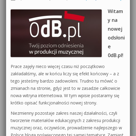
Witam
y na
nowej
odsłoni
e
0dB.pl!
Prace zajęły nieco więcej czasu niż początkowo
zakładaliśmy, ale w końcu liczy się efekt końcowy – a z
tego jesteśmy bardzo zadowoleni. Trudno tu mówić o
zmianach na stronie, gdyż jest to w zasadzie całkowicie
nowa witryna internetowa. W tym wpisie postaramy się
krótko opisać funkcjonalności nowej strony.
Niezmienny pozostaje zakres naszej działalności, czyli
tworzenie materiałów edukacyjnych z zakresu produkcji
muzycznej oraz, oczywiście, prowadzenie najlepszego w
Polsce bloga poświęconego tej samej tematyce. Zamiast