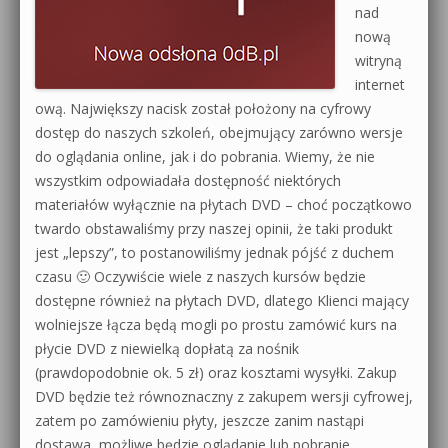
nad
nową
witryną
internet
ową. Największy nacisk został położony na cyfrowy
dostęp do naszych szkoleń, obejmujący zarówno wersje
do oglądania online, jak i do pobrania. Wiemy, że nie
wszystkim odpowiadała dostępność niektórych
materiałów wyłącznie na płytach DVD – choć początkowo
twardo obstawaliśmy przy naszej opinii, że taki produkt
jest „lepszy”, to postanowiliśmy jednak pójść z duchem
czasu 🙂 Oczywiście wiele z naszych kursów będzie
dostępne również na płytach DVD, dlatego Klienci mający
wolniejsze łącza będą mogli po prostu zamówić kurs na
płycie DVD z niewielką dopłatą za nośnik
(prawdopodobnie ok. 5 zł) oraz kosztami wysyłki. Zakup
DVD będzie też równoznaczny z zakupem wersji cyfrowej,
zatem po zamówieniu płyty, jeszcze zanim nastąpi
dostawa, możliwe będzie oglądanie lub pobranie