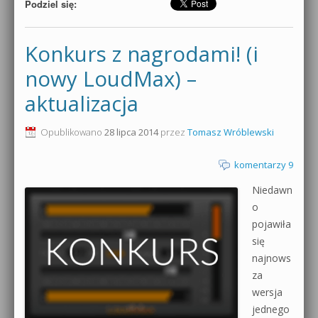
Podziel się:
Konkurs z nagrodami! (i
nowy LoudMax) –
aktualizacja
Opublikowano
28 lipca 2014
przez
Tomasz Wróblewski
komentarzy 9
Niedawn
o
pojawiła
się
najnows
za
wersja
jednego