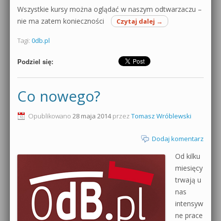
Wszystkie kursy można oglądać w naszym odtwarzaczu –
nie ma zatem konieczności
Czytaj dalej
→
Tagi:
0db.pl
Podziel się:
Co nowego?
Opublikowano
28 maja 2014
przez
Tomasz Wróblewski
Dodaj komentarz
Od kilku
miesięcy
trwają u
nas
intensyw
ne prace