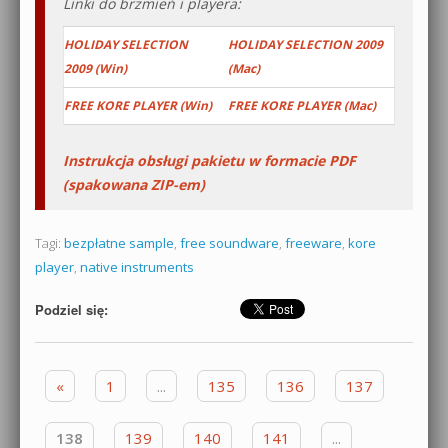
Linki do brzmień i playera:
HOLIDAY SELECTION
HOLIDAY SELECTION 2009
2009 (Win)
(Mac)
FREE KORE PLAYER (Win)
FREE KORE PLAYER (Mac)
Instrukcja obsługi pakietu w formacie PDF
(spakowana ZIP-em)
Tagi:
bezpłatne sample
,
free soundware
,
freeware
,
kore
player
,
native instruments
Podziel się:
Zobacz wpisy
«
1
...
135
136
137
138
139
140
141
...