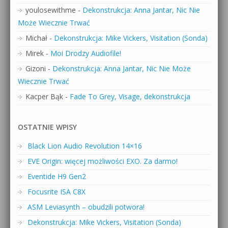
youlosewithme
-
Dekonstrukcja: Anna Jantar, Nic Nie
Może Wiecznie Trwać
Michał
-
Dekonstrukcja: Mike Vickers, Visitation (Sonda)
Mirek
-
Moi Drodzy Audiofile!
Gizoni
-
Dekonstrukcja: Anna Jantar, Nic Nie Może
Wiecznie Trwać
Kacper Bąk
-
Fade To Grey, Visage, dekonstrukcja
OSTATNIE WPISY
Black Lion Audio Revolution 14×16
EVE Origin: więcej możliwości EXO. Za darmo!
Eventide H9 Gen2
Focusrite ISA C8X
ASM Leviasynth – obudzili potwora!
Dekonstrukcja: Mike Vickers, Visitation (Sonda)