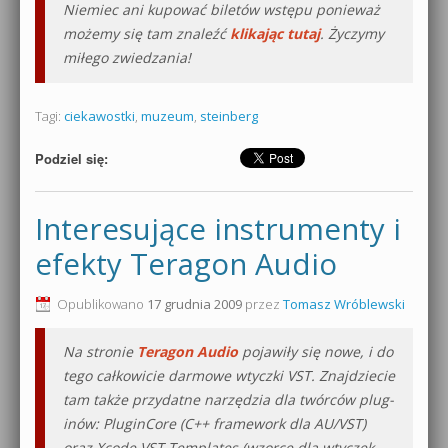
Niemiec ani kupować biletów wstępu ponieważ
możemy się tam znaleźć
klikając tutaj
. Życzymy
miłego zwiedzania!
Tagi:
ciekawostki
,
muzeum
,
steinberg
Podziel się:
Interesujące instrumenty i
efekty Teragon Audio
Opublikowano
17 grudnia 2009
przez
Tomasz Wróblewski
Na stronie
Teragon Audio
pojawiły się nowe, i do
tego całkowicie darmowe wtyczki VST. Znajdziecie
tam także przydatne narzędzia dla twórców plug-
inów: PluginCore (C++ framework dla AU/VST)
oraz Xcode VST Templates (wzorce dla wtyczek