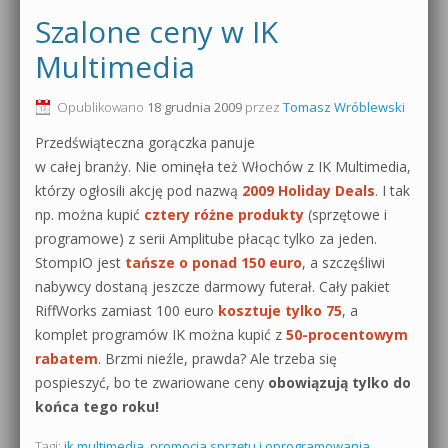
Szalone ceny w IK
Multimedia
Opublikowano
18 grudnia 2009
przez
Tomasz Wróblewski
Przedświąteczna gorączka panuje
w całej branży. Nie ominęła też Włochów z IK Multimedia,
którzy ogłosili akcję pod nazwą
2009 Holiday Deals
. I tak
np. można kupić
cztery różne produkty
(sprzętowe i
programowe) z serii Amplitube płacąc tylko za jeden.
StompIO jest
tańsze o ponad 150 euro
, a szczęśliwi
nabywcy dostaną jeszcze darmowy futerał. Cały pakiet
RiffWorks zamiast 100 euro
kosztuje tylko 75
, a
komplet programów IK można kupić z
50-procentowym
rabatem
. Brzmi nieźle, prawda? Ale trzeba się
pospieszyć, bo te zwariowane ceny
obowiązują tylko do
końca tego roku!
Tagi:
ik multimedia
,
promocja sprzętu i oprogramowania
,