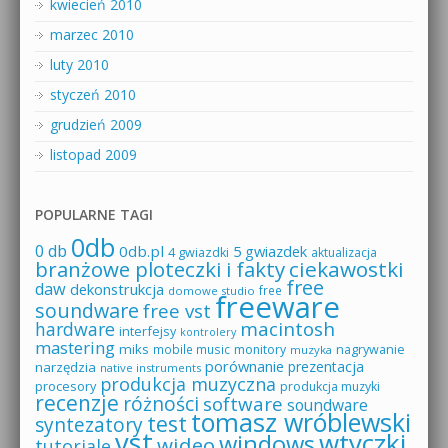
kwiecień 2010
marzec 2010
luty 2010
styczeń 2010
grudzień 2009
listopad 2009
POPULARNE TAGI
0db
0 db
0db.pl
5 gwiazdek
4 gwiazdki
aktualizacja
branżowe ploteczki i fakty
ciekawostki
free
daw
dekonstrukcja
free
domowe studio
freeware
soundware
free vst
macintosh
hardware
interfejsy
kontrolery
mastering
miks
mobile music
monitory
nagrywanie
muzyka
porównanie
prezentacja
narzędzia
native instruments
produkcja muzyczna
procesory
produkcja muzyki
recenzje
różności
software
soundware
tomasz wróblewski
test
syntezatory
vst
wtyczki
windows
wideo
tutoriale