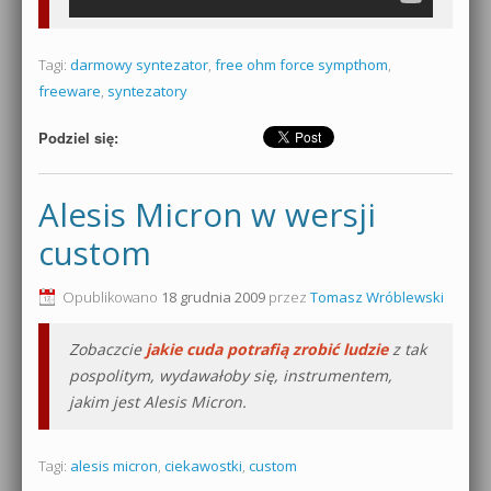
Tagi:
darmowy syntezator
,
free ohm force sympthom
,
freeware
,
syntezatory
Podziel się:
Alesis Micron w wersji
custom
Opublikowano
18 grudnia 2009
przez
Tomasz Wróblewski
Zobaczcie
jakie cuda potrafią zrobić ludzie
z tak
pospolitym, wydawałoby się, instrumentem,
jakim jest Alesis Micron.
Tagi:
alesis micron
,
ciekawostki
,
custom