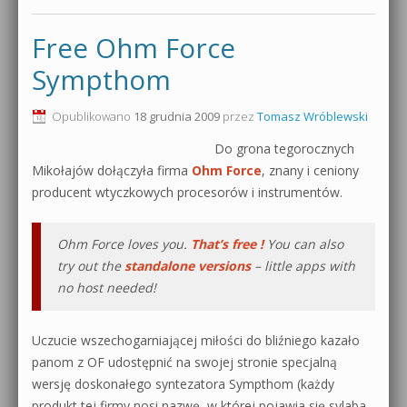
Free Ohm Force
Sympthom
Opublikowano
18 grudnia 2009
przez
Tomasz Wróblewski
Do grona tegorocznych
Mikołajów dołączyła firma
Ohm Force
, znany i ceniony
producent wtyczkowych procesorów i instrumentów.
Ohm Force loves you.
That’s free !
You can also
try out the
standalone versions
– little apps with
no host needed!
Uczucie wszechogarniającej miłości do bliźniego kazało
panom z OF udostępnić na swojej stronie specjalną
wersję doskonałego syntezatora Sympthom (każdy
produkt tej firmy nosi nazwę, w której pojawia się sylaba