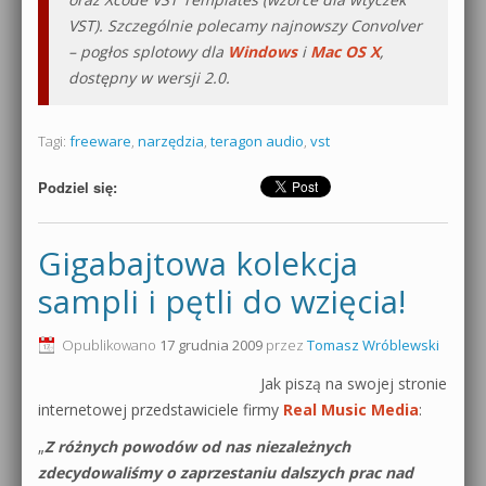
VST). Szczególnie polecamy najnowszy Convolver
– pogłos splotowy dla
Windows
i
Mac OS X
,
dostępny w wersji 2.0
.
Tagi:
freeware
,
narzędzia
,
teragon audio
,
vst
Podziel się:
Gigabajtowa kolekcja
sampli i pętli do wzięcia!
Opublikowano
17 grudnia 2009
przez
Tomasz Wróblewski
Jak piszą na swojej stronie
internetowej przedstawiciele firmy
Real Music Media
:
„
Z różnych powodów od nas niezależnych
zdecydowaliśmy o zaprzestaniu dalszych prac nad