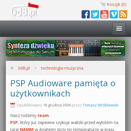
Koszyk (
0
)
Technologia muzyczna
Kursy i warsztaty
0dB.pl
technologia muzyczna
Darmowe materiały
PSP Audioware pamięta o
użytkownikach
Zobacz wszystkie kursy i warsztaty
Kontakt
Synteza dźwięku 🔥
Opublikowano
18 grudnia 2009
przez
Tomasz Wróblewski
0dB.pl
Nasz rodzimy
team
Produkcja muzyczna w praktyce
PSP
, który już zapewne szykuje walizki przed wylotem na
targi
NAMM
w Anaheim (przy tej temperaturze w kraju
Bitwig Studio od podstaw