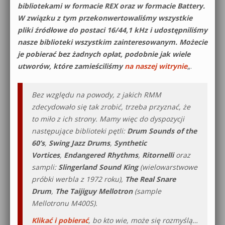
bibliotekami w formacie REX oraz w formacie Battery.
W związku z tym przekonwertowaliśmy wszystkie
pliki źródłowe do postaci 16/44,1 kHz i udostępniliśmy
nasze biblioteki wszystkim zainteresowanym. Możecie
je pobierać bez żadnych opłat, podobnie jak wiele
utworów, które zamieściliśmy
na naszej witrynie
„.
Bez względu na powody, z jakich RMM
zdecydowało się tak zrobić, trzeba przyznać, że
to miło z ich strony. Mamy więc do dyspozycji
następujące biblioteki pętli:
Drum Sounds of the
60’s
,
Swing Jazz Drums
,
Synthetic
Vortices
,
Endangered Rhythms
,
Ritornelli
oraz
sampli:
Slingerland Sound King
(wielowarstwowe
próbki werbla z 1972 roku),
The Real Snare
Drum
,
The Taijiguy Mellotron
(sample
Mellotronu M400S).
Klikać i pobierać
, bo kto wie, może się rozmyślą…