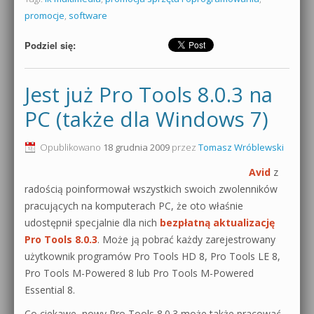
promocje
,
software
Podziel się:
Jest już Pro Tools 8.0.3 na
PC (także dla Windows 7)
Opublikowano
18 grudnia 2009
przez
Tomasz Wróblewski
Avid
z
radością poinformował wszystkich swoich zwolenników
pracujących na komputerach PC, że oto właśnie
udostępnił specjalnie dla nich
bezpłatną aktualizację
Pro Tools 8.0.3
. Może ją pobrać każdy zarejestrowany
użytkownik programów Pro Tools HD 8, Pro Tools LE 8,
Pro Tools M-Powered 8 lub Pro Tools M-Powered
Essential 8.
Co ciekawe, nowy Pro Tools 8.0.3 może także pracować