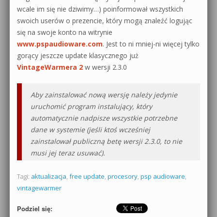
wcale im się nie dziwimy…) poinformował wszystkich
0dB.pl - informacje
swoich userów o prezencie, który mogą znaleźć logując
Produkcja muzyczna od podstaw
się na swoje konto na witrynie
Newsletter
Sylenth1 od podstaw
www.pspaudioware.com
. Jest to ni mniej-ni więcej tylko
gorący jeszcze update klasycznego już
Materiały dla mediów
Sound Forge od podstaw
VintageWarmera 2
w wersji 2.3.0
Archiwum aktualności
Dubstep z syntezatorem Massive
Aby zainstalować nową wersję należy jedynie
Polityka prywatności
uruchomić program instalujący, który
Kontakt 5 Kompendium
automatycznie nadpisze wszystkie potrzebne
Regulamin
dane w systemie (jeśli ktoś wcześniej
Pakiety
zainstalował publiczną betę wersji 2.3.0, to nie
Działanie sklepu internetowego
musi jej teraz usuwać).
Wyszukiwanie
Tagi:
aktualizacja
,
free update
,
procesory
,
psp audioware
,
vintagewarmer
Podziel się: