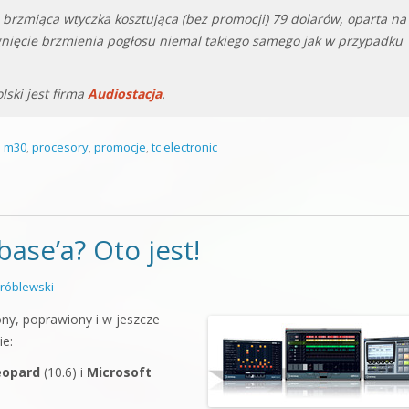
e brzmiąca wtyczka kosztująca (bez promocji) 79 dolarów, oparta na
gnięcie brzmienia pogłosu niemal takiego samego jak w przypadku
lski jest firma
Audiostacja
.
,
m30
,
procesory
,
promocje
,
tc electronic
se’a? Oto jest!
róblewski
ny, poprawiony i w jeszcze
e:
eopard
(10.6) i
Microsoft