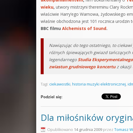
wieku
,
utwory mistrzyni thereminu Clary Rockm
właściwie Harry’ego Warnowa, żydowskiego emi
właśnie obchodzona jest 101 rocznica urodzin t
BBC filmu
Alchemists of Sound
.
Nawiązując do tego ostatniego, to ciekawi
różnych śpiewających gwiazd tańczących na
legendarnego
Studia Eksperymentalnego
zwiastun grudniowego koncertu
z okazji
Tagi:
ciekawostki
,
historia muzyki elektronicznej
,
id
Podziel się:
Dla miłośników orygin
Opublikowano
14 grudnia 2009
przez
Tomasz W