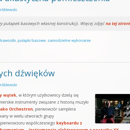
orge od podstaw
róblewski
 z syntezatorem Massive
y pułapek basowych własnej konstrukcji. Więcej zdjęć
na tej stron
 5 Kompendium
ekawostki
,
pułapki basowe
,
samodzielne wykonanie
nych dźwięków
róblewski
y wątek
, w którym użytkownicy dzielą się
ierskie instrumenty związane z historią muzyki
ako Orchestron
, pierwowzór samplera
wany w wielu utworach grupy
i pierwowzoru współczesnego
keyboardu z
lharmonium
–
instrumencie elektronowym z początku XX