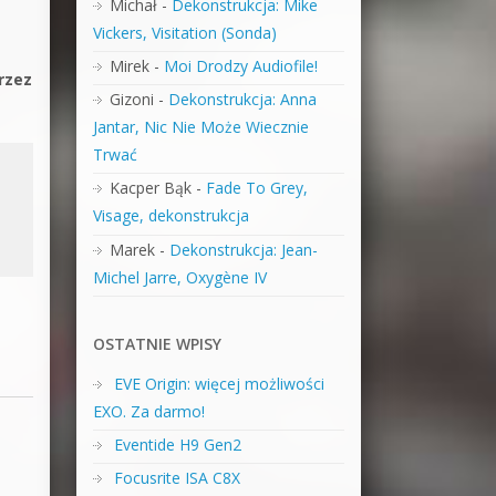
Michał
-
Dekonstrukcja: Mike
Vickers, Visitation (Sonda)
–
Mirek
-
Moi Drodzy Audiofile!
rzez
Gizoni
-
Dekonstrukcja: Anna
Jantar, Nic Nie Może Wiecznie
Trwać
Kacper Bąk
-
Fade To Grey,
Visage, dekonstrukcja
Marek
-
Dekonstrukcja: Jean-
Michel Jarre, Oxygène IV
OSTATNIE WPISY
EVE Origin: więcej możliwości
EXO. Za darmo!
Eventide H9 Gen2
Focusrite ISA C8X