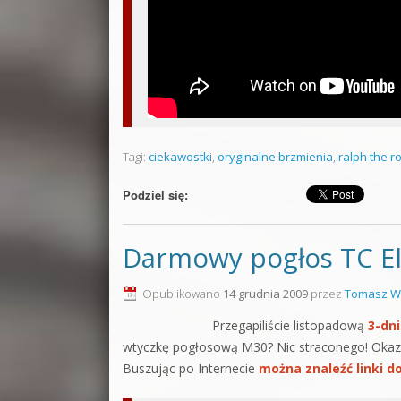
Tagi:
ciekawostki
,
oryginalne brzmienia
,
ralph the r
Podziel się:
Darmowy pogłos TC Ele
Opublikowano
14 grudnia 2009
przez
Tomasz W
Przegapiliście listopadową
3-dn
wtyczkę pogłosową M30? Nic straconego! Okazało
Buszując po Internecie
można znaleźć linki d