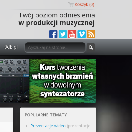
Koszyk (
0
)
Twój poziom odniesienia
w produkcji muzycznej
0dB.pl
0dB.pl - informacje
Newsletter
Materiały dla mediów
Archiwum aktualności
Polityka prywatności
POPULARNE TEMATY
Regulamin
Prezentacje wideo
(prezentacje