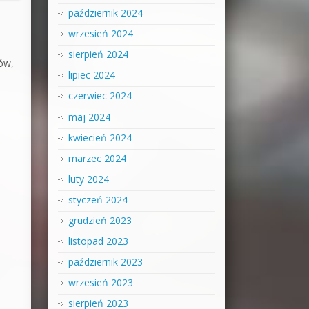
październik 2024
wrzesień 2024
sierpień 2024
ów,
lipiec 2024
czerwiec 2024
maj 2024
kwiecień 2024
marzec 2024
luty 2024
styczeń 2024
grudzień 2023
listopad 2023
październik 2023
wrzesień 2023
sierpień 2023