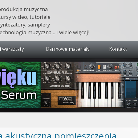
produkcja muzyczna
kursy wideo, tutoriale
syntezatory, samplery
technologia muzyczna... i wiele więcej!
i warsztaty
Darmowe materiały
Kontakt
wszystkie kursy i warsztaty
 dźwięku 🔥
ja muzyczna w praktyce
tudio od podstaw
ja muzyczna od podstaw
1 od podstaw
a akustyczna pomieszczenia