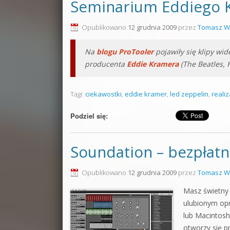
Seminarium Eddiego 
Opublikowano
12 grudnia 2009
przez
Tomasz W
Na
blogu ProTooler
pojawiły się klipy wi
producenta
Eddie Kramera
(The Beatles, H
Tagi:
ciekawostki
,
eddie kramer
,
led zeppelin
,
reali
Podziel się:
Soundation – bezpłatn
Opublikowano
12 grudnia 2009
przez
Tomasz W
Masz świetny
ulubionym op
lub Macintosh
otworzy się p