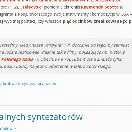
ore (
1
,
2
),
„teledysk”
pioniera elektroniki
Raymonda Scotta
(a
granta z Rosji, tworzącego swoje instrumenty i kompozycje w USA 
ej wybitnej postaci) czy wreszcie
pięć odcinków zrealizowanego p
 jesteśmy, kiedy nasza „misyjna” TVP dorośnie do tego, by zamiast
 lodzie realizować właśnie takie filmy, pokazujące np. historię
 Polskiego Radia
…). Obecnie na YouTube można znaleźć tylko
 urodzin
Etiudy na jedno uderzenie w talerz
Kotońskiego.
m
,
kraftwerk
,
syntezatory
,
wideo
alnych syntezatorów
róblewski