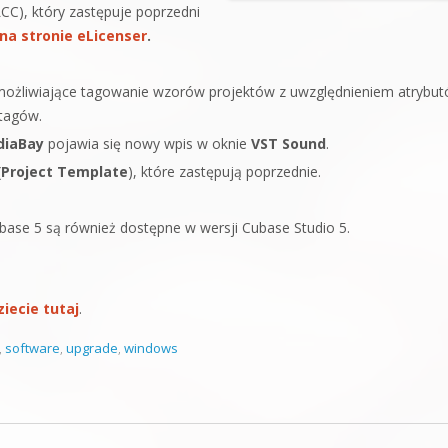
CC), który zastępuje poprzedni
na stronie eLicenser
.
możliwiające tagowanie wzorów projektów z uwzględnieniem atrybut
tagów.
diaBay
pojawia się nowy wpis w oknie
VST Sound
.
(
Project Template
), które zastępują poprzednie.
ase 5 są również dostępne w wersji Cubase Studio 5.
iecie tutaj
.
,
software
,
upgrade
,
windows