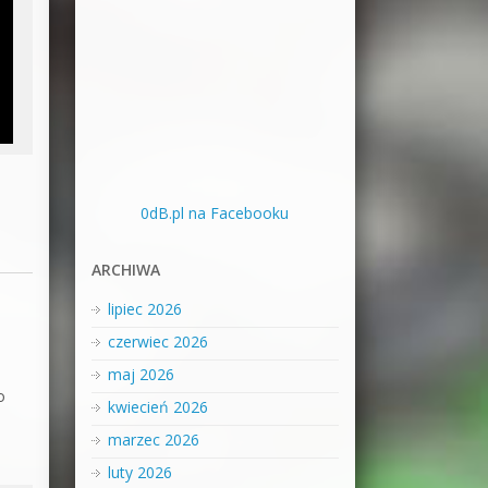
0dB.pl na Facebooku
ARCHIWA
lipiec 2026
czerwiec 2026
maj 2026
o
kwiecień 2026
marzec 2026
luty 2026