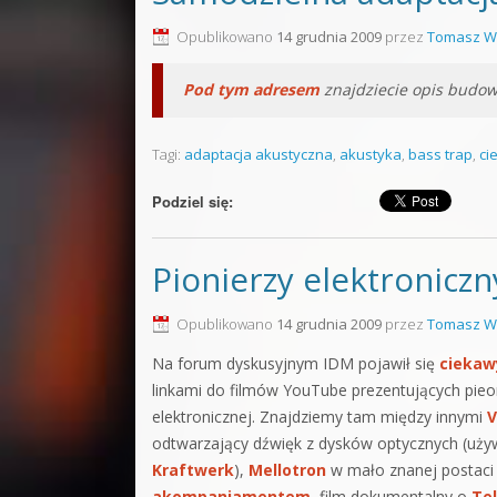
Sound F
Opublikowano
14 grudnia 2009
przez
Tomasz W
Dubstep
Pod tym adresem
znajdziecie opis budow
Kontakt
Tagi:
adaptacja akustyczna
,
akustyka
,
bass trap
Pakiety
,
ci
Podziel się:
Pionierzy elektronicz
Opublikowano
14 grudnia 2009
przez
Tomasz W
Na forum dyskusyjnym IDM pojawił się
ciekaw
linkami do filmów YouTube prezentujących pieon
elektronicznej. Znajdziemy tam między innymi
V
odtwarzający dźwięk z dysków optycznych (uży
Kraftwerk
),
Mellotron
w mało znanej postac
akompaniamentem
,
film dokumentalny o
Te