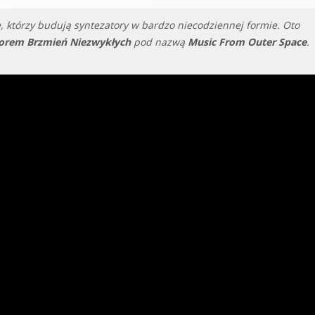
e, którzy budują syntezatory w bardzo niecodziennej formie. Oto
orem Brzmień Niezwykłych
pod nazwą
Music From Outer Space
.