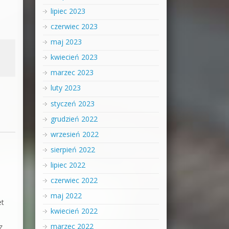
lipiec 2023
czerwiec 2023
maj 2023
kwiecień 2023
marzec 2023
luty 2023
styczeń 2023
grudzień 2022
wrzesień 2022
sierpień 2022
lipiec 2022
czerwiec 2022
maj 2022
et
kwiecień 2022
marzec 2022
z