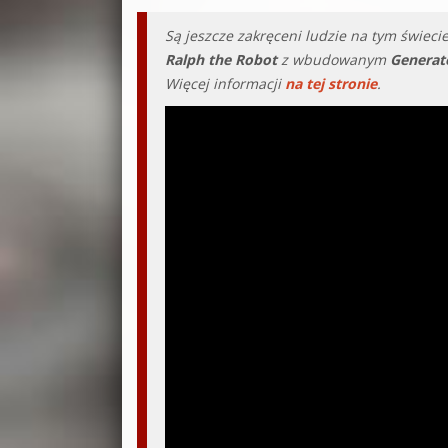
Są jeszcze zakręceni ludzie na tym świeci
Ralph the Robot
z wbudowanym
Generat
Więcej informacji
na tej stronie
.