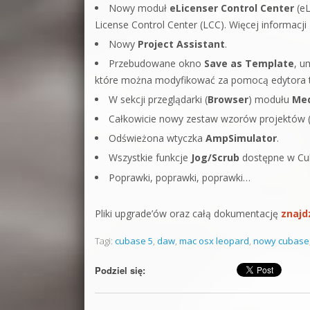
Nowy moduł
eLicenser Control Center
(eL
License Control Center (LCC). Więcej informacji
Nowy
Project Assistant
.
Przebudowane okno
Save as Template
, u
które można modyfikować za pomocą edytora 
W sekcji przeglądarki (
Browser
) modułu
Me
Całkowicie nowy zestaw wzorów projektów 
Odświeżona wtyczka
AmpSimulator
.
Wszystkie funkcje
Jog/Scrub
dostępne w Cub
Poprawki, poprawki, poprawki…
Pliki upgrade’ów oraz całą dokumentację
znajdz
Tagi:
cubase 5
,
daw
,
mac osx leopard
,
nowy cubase
Podziel się: