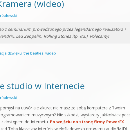
Kramera (wideo)
róblewski
deo z seminarium prowadzonego przez legendarnego realizatora i
endrix, Led Zeppelin, Rolling Stones itp. itd.). Polecamy!
zacja dźwięku
,
the beatles
,
wideo
e studio w Internecie
róblewski
 pomysł na utwór ale akurat nie masz ze sobą komputera z Twoim
rogramowaniem muzycznym? Nie szkodzi, wystarczy jakikolwiek pec
 z dostępem do Internetu.
Po wejściu na stronę firmy PowerFX
rzed Tobą klasyczny interfejs wielośladowego programu audio/MIDI, 