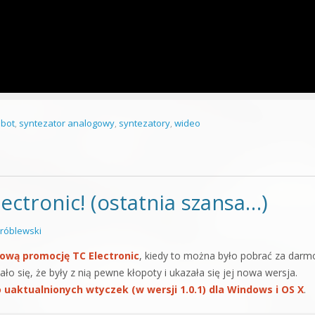
obot
,
syntezator analogowy
,
syntezatory
,
wideo
ctronic! (ostatnia szansa…)
róblewski
iową promocję TC Electronic
, kiedy to można było pobrać za darm
 się, że były z nią pewne kłopoty i ukazała się jej nowa wersja.
o uaktualnionych wtyczek (w wersji 1.0.1) dla Windows i OS X
.