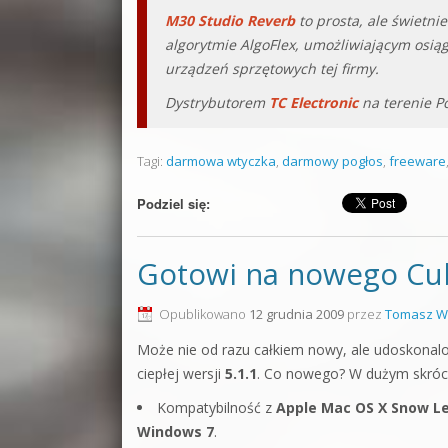
M30 Studio Reverb
to prosta, ale świetni
algorytmie AlgoFlex, umożliwiającym osią
urządzeń sprzętowych tej firmy.
Dystrybutorem
TC Electronic
na terenie Po
Tagi:
darmowa wtyczka
,
darmowy pogłos
,
freeware
Podziel się:
Gotowi na nowego Cuba
Opublikowano
12 grudnia 2009
przez
Tomasz W
Może nie od razu całkiem nowy, ale udoskonalo
ciepłej wersji
5.1.1
. Co nowego? W dużym skróci
Kompatybilność z
Apple Mac OS X Snow L
Windows 7
.