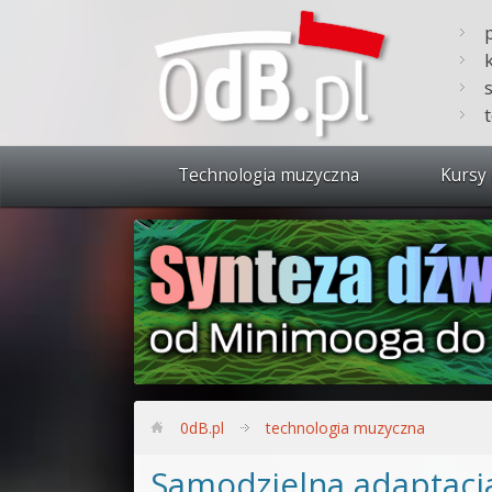
Technologia muzyczna
Kursy 
Zobacz 
Synteza
Produkc
Bitwig S
Produkc
0dB.pl
technologia muzyczna
Sylenth
Samodzielna adaptacj