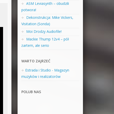
ASM Leviasynth – obudzili
potwora!
Dekonstrukcja: Mike Vickers,
Visitation (Sonda)
Moi Drodzy Audiofile!
Mackie Thump 12v4 – pół
żartem, ale serio
WARTO ZAJRZEĆ
Estrada i Studio - Magazyn
muzyków i realizatorów
POLUB NAS