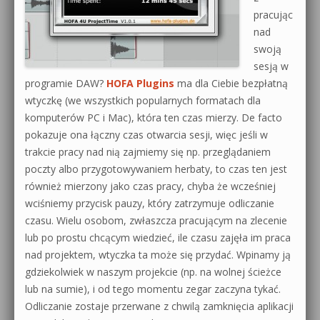
pracując
nad
swoją
sesją w
programie DAW?
HOFA Plugins
ma dla Ciebie bezpłatną
wtyczkę (we wszystkich popularnych formatach dla
komputerów PC i Mac), która ten czas mierzy. De facto
pokazuje ona łączny czas otwarcia sesji, więc jeśli w
trakcie pracy nad nią zajmiemy się np. przeglądaniem
poczty albo przygotowywaniem herbaty, to czas ten jest
również mierzony jako czas pracy, chyba że wcześniej
wciśniemy przycisk pauzy, który zatrzymuje odliczanie
czasu. Wielu osobom, zwłaszcza pracującym na zlecenie
lub po prostu chcącym wiedzieć, ile czasu zajęła im praca
nad projektem, wtyczka ta może się przydać. Wpinamy ją
gdziekolwiek w naszym projekcie (np. na wolnej ścieżce
lub na sumie), i od tego momentu zegar zaczyna tykać.
Odliczanie zostaje przerwane z chwilą zamknięcia aplikacji