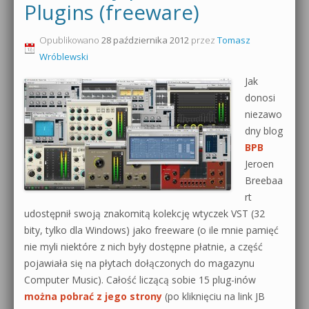
Plugins (freeware)
Opublikowano
28 października 2012
przez
Tomasz
Wróblewski
Jak
donosi
niezawo
dny blog
BPB
Jeroen
Breebaa
rt
udostępnił swoją znakomitą kolekcję wtyczek VST (32
bity, tylko dla Windows) jako freeware (o ile mnie pamięć
nie myli niektóre z nich były dostępne płatnie, a część
pojawiała się na płytach dołączonych do magazynu
Computer Music). Całość liczącą sobie 15 plug-inów
można pobrać z jego strony
(po kliknięciu na link JB