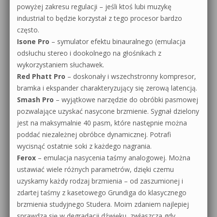
powyżej zakresu regulacji – jeśli ktoś lubi muzykę
industrial to będzie korzystał z tego procesor bardzo
często.
Isone Pro
– symulator efektu binauralnego (emulacja
odsłuchu stereo i dookolnego na głośnikach z
wykorzystaniem słuchawek.
Red Phatt Pro
– doskonały i wszechstronny kompresor,
bramka i ekspander charakteryzujący się zerową latencją.
Smash Pro
– wyjątkowe narzędzie do obróbki pasmowej
pozwalające uzyskać nasycone brzmienie. Sygnał dzielony
jest na maksymalnie 40 pasm, które następnie można
poddać niezależnej obróbce dynamicznej. Potrafi
wycisnąć ostatnie soki z każdego nagrania.
Ferox
– emulacja nasycenia taśmy analogowej. Można
ustawiać wiele różnych parametrów, dzięki czemu
uzyskamy każdy rodzaj brzmienia – od zaszumionej i
zdartej taśmy z kasetowego Grundiga do klasycznego
brzmienia studyjnego Studera. Moim zdaniem najlepiej
sprawdza się w degradacji dźwięku, zwłaszcza gdy