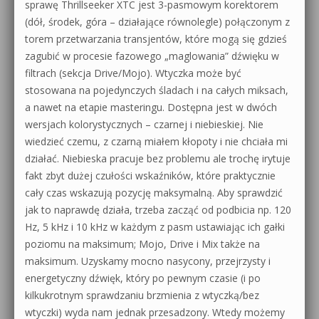
sprawę Thrillseeker XTC jest 3-pasmowym korektorem
(dół, środek, góra – działające równolegle) połączonym z
torem przetwarzania transjentów, które mogą się gdzieś
zagubić w procesie fazowego „maglowania” dźwięku w
filtrach (sekcja Drive/Mojo). Wtyczka może być
stosowana na pojedynczych śladach i na całych miksach,
a nawet na etapie masteringu. Dostępna jest w dwóch
wersjach kolorystycznych – czarnej i niebieskiej. Nie
wiedzieć czemu, z czarną miałem kłopoty i nie chciała mi
działać. Niebieska pracuje bez problemu ale trochę irytuje
fakt zbyt dużej czułości wskaźników, które praktycznie
cały czas wskazują pozycję maksymalną. Aby sprawdzić
jak to naprawdę działa, trzeba zacząć od podbicia np. 120
Hz, 5 kHz i 10 kHz w każdym z pasm ustawiając ich gałki
poziomu na maksimum; Mojo, Drive i Mix także na
maksimum. Uzyskamy mocno nasycony, przejrzysty i
energetyczny dźwięk, który po pewnym czasie (i po
kilkukrotnym sprawdzaniu brzmienia z wtyczką/bez
wtyczki) wyda nam jednak przesadzony. Wtedy możemy