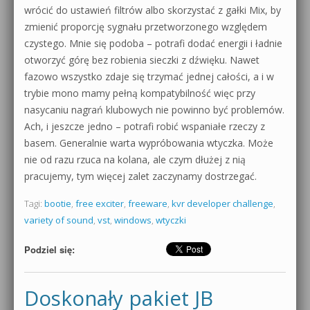
wrócić do ustawień filtrów albo skorzystać z gałki Mix, by
zmienić proporcję sygnału przetworzonego względem
czystego. Mnie się podoba – potrafi dodać energii i ładnie
otworzyć górę bez robienia sieczki z dźwięku. Nawet
fazowo wszystko zdaje się trzymać jednej całości, a i w
trybie mono mamy pełną kompatybilność więc przy
nasycaniu nagrań klubowych nie powinno być problemów.
Ach, i jeszcze jedno – potrafi robić wspaniałe rzeczy z
basem. Generalnie warta wypróbowania wtyczka. Może
nie od razu rzuca na kolana, ale czym dłużej z nią
pracujemy, tym więcej zalet zaczynamy dostrzegać.
Tagi:
bootie
,
free exciter
,
freeware
,
kvr developer challenge
,
variety of sound
,
vst
,
windows
,
wtyczki
Podziel się:
Doskonały pakiet JB