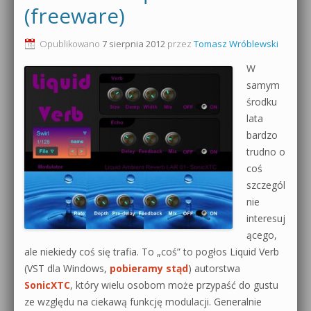
(freeware)
Opublikowano
7 sierpnia 2012
przez
Tomasz Wróblewski
W
samym
środku
lata
bardzo
trudno o
coś
szczegól
nie
interesuj
ącego,
ale niekiedy coś się trafia. To „coś” to pogłos Liquid Verb
(VST dla Windows,
pobieramy stąd
) autorstwa
SonicXTC
, który wielu osobom może przypaść do gustu
ze względu na ciekawą funkcję modulacji. Generalnie