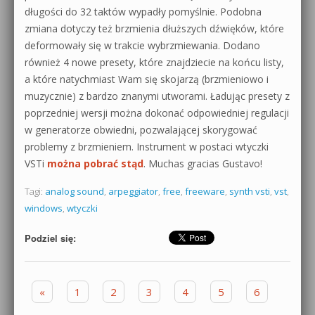
długości do 32 taktów wypadły pomyślnie. Podobna
zmiana dotyczy też brzmienia dłuższych dźwięków, które
deformowały się w trakcie wybrzmiewania. Dodano
również 4 nowe presety, które znajdziecie na końcu listy,
a które natychmiast Wam się skojarzą (brzmieniowo i
muzycznie) z bardzo znanymi utworami. Ładując presety z
poprzedniej wersji można dokonać odpowiedniej regulacji
w generatorze obwiedni, pozwalającej skorygować
problemy z brzmieniem. Instrument w postaci wtyczki
VSTi
można pobrać stąd
. Muchas gracias Gustavo!
Tagi:
analog sound
,
arpeggiator
,
free
,
freeware
,
synth vsti
,
vst
,
windows
,
wtyczki
Podziel się:
Zobacz wpisy
«
1
2
3
4
5
6