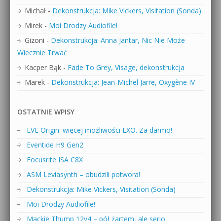
Michał
-
Dekonstrukcja: Mike Vickers, Visitation (Sonda)
Mirek
-
Moi Drodzy Audiofile!
Gizoni
-
Dekonstrukcja: Anna Jantar, Nic Nie Może
Wiecznie Trwać
Kacper Bąk
-
Fade To Grey, Visage, dekonstrukcja
Marek
-
Dekonstrukcja: Jean-Michel Jarre, Oxygène IV
OSTATNIE WPISY
EVE Origin: więcej możliwości EXO. Za darmo!
Eventide H9 Gen2
Focusrite ISA C8X
ASM Leviasynth – obudzili potwora!
Dekonstrukcja: Mike Vickers, Visitation (Sonda)
Moi Drodzy Audiofile!
Mackie Thump 12v4 – pół żartem, ale serio