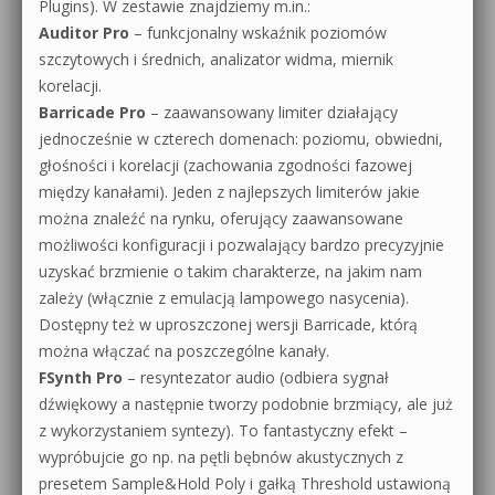
Plugins). W zestawie znajdziemy m.in.:
Auditor Pro
– funkcjonalny wskaźnik poziomów
szczytowych i średnich, analizator widma, miernik
korelacji.
Barricade Pro
– zaawansowany limiter działający
jednocześnie w czterech domenach: poziomu, obwiedni,
głośności i korelacji (zachowania zgodności fazowej
między kanałami). Jeden z najlepszych limiterów jakie
można znaleźć na rynku, oferujący zaawansowane
możliwości konfiguracji i pozwalający bardzo precyzyjnie
uzyskać brzmienie o takim charakterze, na jakim nam
zależy (włącznie z emulacją lampowego nasycenia).
Dostępny też w uproszczonej wersji Barricade, którą
można włączać na poszczególne kanały.
FSynth Pro
– resyntezator audio (odbiera sygnał
dźwiękowy a następnie tworzy podobnie brzmiący, ale już
z wykorzystaniem syntezy). To fantastyczny efekt –
wypróbujcie go np. na pętli bębnów akustycznych z
presetem Sample&Hold Poly i gałką Threshold ustawioną