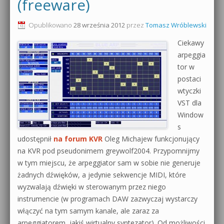
(freeware)
Opublikowano
28 września 2012
przez
Tomasz Wróblewski
Ciekawy
arpeggia
tor w
postaci
wtyczki
VST dla
Window
s
udostępnił
na forum KVR
Oleg Michajew funkcjonujący
na KVR pod pseudonimem greywolf2004. Przypomnijmy
w tym miejscu, że arpeggiator sam w sobie nie generuje
żadnych dźwięków, a jedynie sekwencje MIDI, które
wyzwalają dźwięki w sterowanym przez niego
instrumencie (w programach DAW zazwyczaj wystarczy
włączyć na tym samym kanale, ale zaraz za
arpeggiatorem, jakiś wirtualny syntezator). Od możliwości