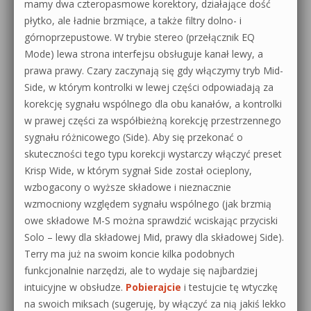
mamy dwa czteropasmowe korektory, działające dość
płytko, ale ładnie brzmiące, a także filtry dolno- i
górnoprzepustowe. W trybie stereo (przełącznik EQ
Mode) lewa strona interfejsu obsługuje kanał lewy, a
prawa prawy. Czary zaczynają się gdy włączymy tryb Mid-
Side, w którym kontrolki w lewej części odpowiadają za
korekcję sygnału wspólnego dla obu kanałów, a kontrolki
w prawej części za współbieżną korekcję przestrzennego
sygnału różnicowego (Side). Aby się przekonać o
skuteczności tego typu korekcji wystarczy włączyć preset
Krisp Wide, w którym sygnał Side został ocieplony,
wzbogacony o wyższe składowe i nieznacznie
wzmocniony względem sygnału wspólnego (jak brzmią
owe składowe M-S można sprawdzić wciskając przyciski
Solo – lewy dla składowej Mid, prawy dla składowej Side).
Terry ma już na swoim koncie kilka podobnych
funkcjonalnie narzędzi, ale to wydaje się najbardziej
intuicyjne w obsłudze.
Pobierajcie
i testujcie tę wtyczkę
na swoich miksach (sugeruję, by włączyć za nią jakiś lekko