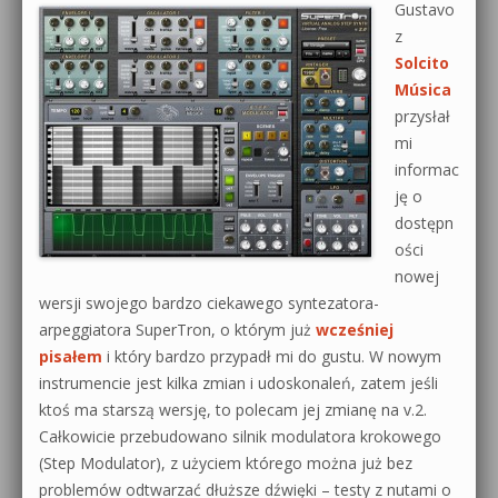
Gustavo
z
Solcito
Música
przysłał
mi
informac
ję o
dostępn
ości
nowej
wersji swojego bardzo ciekawego syntezatora-
arpeggiatora SuperTron, o którym już
wcześniej
pisałem
i który bardzo przypadł mi do gustu. W nowym
instrumencie jest kilka zmian i udoskonaleń, zatem jeśli
ktoś ma starszą wersję, to polecam jej zmianę na v.2.
Całkowicie przebudowano silnik modulatora krokowego
(Step Modulator), z użyciem którego można już bez
problemów odtwarzać dłuższe dźwięki – testy z nutami o