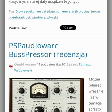
klasycznych, starej daty urządzeń tego typu.
Tagi:
5 gwiazdek
,
free vst plugins
,
freeware
,
jb plugins
,
jeroen
breebaart
,
vst
,
windows
,
wtyczki
Podziel się:
PSPaudioware
BussPressor (recenzja)
Opublikowano
11 października 2012
przez
Tomasz
Wróblewski
Można
odnieść
wrażenie
, że w
temacie
sprzęto