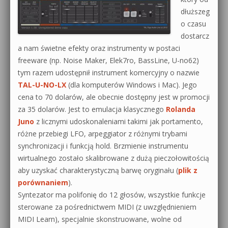
dłuższeg
o czasu
dostarcz
a nam świetne efekty oraz instrumenty w postaci
freeware (np. Noise Maker, Elek7ro, BassLine, U-no62)
tym razem udostępnił instrument komercyjny o nazwie
TAL-U-NO-LX
(dla komputerów Windows i Mac). Jego
cena to 70 dolarów, ale obecnie dostępny jest w promocji
za 35 dolarów. Jest to emulacja klasycznego
Rolanda
Juno
z licznymi udoskonaleniami takimi jak portamento,
różne przebiegi LFO, arpeggiator z różnymi trybami
synchronizacji i funkcją hold. Brzmienie instrumentu
wirtualnego zostało skalibrowane z dużą pieczołowitością
aby uzyskać charakterystyczną barwę oryginału (
plik z
porównaniem
).
Syntezator ma polifonię do 12 głosów, wszystkie funkcje
sterowane za pośrednictwem MIDI (z uwzględnieniem
MIDI Learn), specjalnie skonstruowane, wolne od