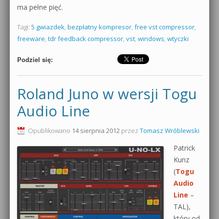
ma pełne pięć.
Tagi:
5 gwiazdek
,
bezpłatny kompresor
,
free vst compressor
,
freeware
,
tdr feedback compressor
,
vst
,
windows
,
wtyczki
Podziel się:
Roland Juno w wersji Togu
Audio Line
Opublikowano
14 sierpnia 2012
przez
Tomasz Wróblewski
Patrick
Kunz
(
Togu
Audio
Line
–
TAL),
który od