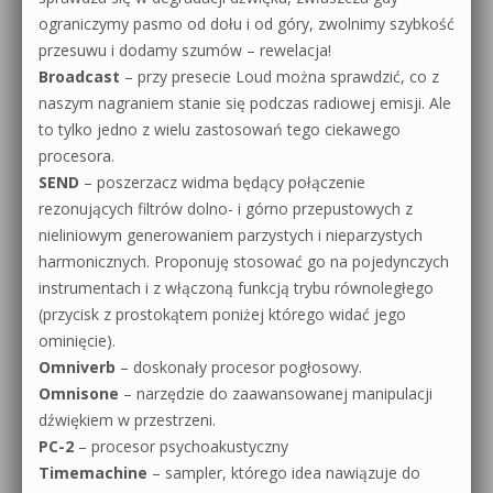
ograniczymy pasmo od dołu i od góry, zwolnimy szybkość
przesuwu i dodamy szumów – rewelacja!
Broadcast
– przy presecie Loud można sprawdzić, co z
naszym nagraniem stanie się podczas radiowej emisji. Ale
to tylko jedno z wielu zastosowań tego ciekawego
procesora.
SEND
– poszerzacz widma będący połączenie
rezonujących filtrów dolno- i górno przepustowych z
nieliniowym generowaniem parzystych i nieparzystych
harmonicznych. Proponuję stosować go na pojedynczych
instrumentach i z włączoną funkcją trybu równoległego
(przycisk z prostokątem poniżej którego widać jego
ominięcie).
Omniverb
– doskonały procesor pogłosowy.
Omnisone
– narzędzie do zaawansowanej manipulacji
dźwiękiem w przestrzeni.
PC-2
– procesor psychoakustyczny
Timemachine
– sampler, którego idea nawiązuje do