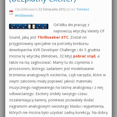
0dB.pl - informacje
Opublikowano
22 listopada 2012
przez
Tomasz
Produkcja muzyczna od podstaw
Wróblewski
Newsletter
Sylenth1 od podstaw
Od kilku dni pracuję z
najnowszą wtyczką Variety Of
Materiały dla mediów
Sound Forge od podstaw
Sound, jaką jest
Thrillseeker XTC
. Został on
Archiwum aktualności
przygotowany specjalnie na potrzeby konkursu
Dubstep z syntezatorem Massive
deweloperów KVR Developer Challenge i do 5 grudnia
Polityka prywatności
można tę wtyczkę (Windows, 32 bity)
pobrać stąd
, a
Kontakt 5 Kompendium
także na nią zagłosować. Mamy tu do czynienia z
Regulamin
procesorem, którego zadaniem jest modelowanie
Pakiety
brzmienia analogowych exciterów, czyli narzędzi, które w
Działanie sklepu internetowego
swym założeniu miały poprawić jakość materiału
muzycznego nagrywanego na taśmę analogową i z niej
Wyszukiwanie
odtwarzanego. Excitery zrobiły swojego czasu
oszałamiającą karierę, ponieważ pozwalały dodać
nagraniom analogowym swoistego blasku i wypełnienia,
których nie można było uzyskać żadną korekcją. Na dobrą