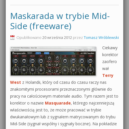
Maskarada w trybie Mid-
Side (freeware)
Opublikowano
20 września 2012
przez
Tomasz Wróblewski
Ciekawy
korektor
zaofero
wał
Terry
West
z Holandii, który od czasu do czasu raczy nas
znakomitymi procesorami przeznaczonymi głównie do
pracy na całościowym materiale audio. Tym razem jest to
korektor o nazwie
Masquarade
, którego najcenniejszą
właściwością jest to, że może pracować w trybie
dwukanałowym lub z sygnałem matrycowanym do trybu
Mid-Side (sygnał wspólny i sygnały boczne). Na pokładzie