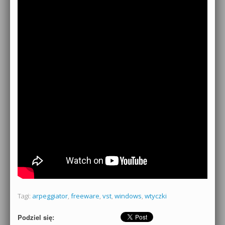
Tagi:
arpeggiator
,
freeware
,
vst
,
windows
,
wtyczki
Podziel się: