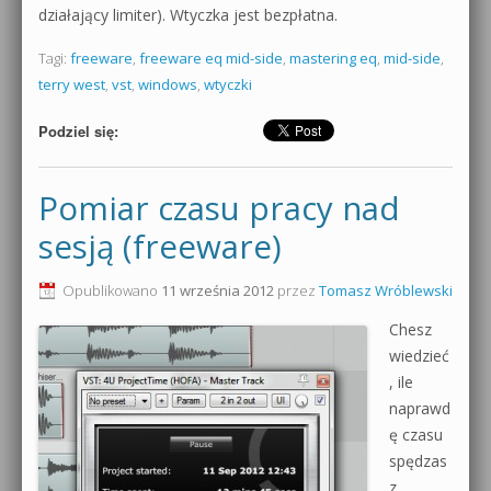
działający limiter). Wtyczka jest bezpłatna.
Tagi:
freeware
,
freeware eq mid-side
,
mastering eq
,
mid-side
,
terry west
,
vst
,
windows
,
wtyczki
Podziel się:
Pomiar czasu pracy nad
sesją (freeware)
Opublikowano
11 września 2012
przez
Tomasz Wróblewski
Chesz
wiedzieć
, ile
naprawd
ę czasu
spędzas
z