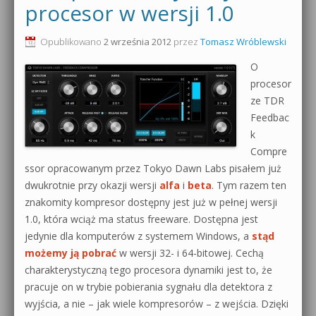
procesor w wersji 1.0
Opublikowano
2 września 2012
przez
Tomasz Wróblewski
O
procesor
ze TDR
Feedbac
k
Compre
ssor opracowanym przez Tokyo Dawn Labs pisałem już
dwukrotnie przy okazji wersji
alfa
i
beta
. Tym razem ten
znakomity kompresor dostępny jest już w pełnej wersji
1.0, która wciąż ma status freeware. Dostępna jest
jedynie dla komputerów z systemem Windows, a
stąd
możemy ją pobrać
w wersji 32- i 64-bitowej. Cechą
charakterystyczną tego procesora dynamiki jest to, że
pracuje on w trybie pobierania sygnału dla detektora z
wyjścia, a nie – jak wiele kompresorów – z wejścia. Dzięki