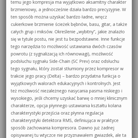
temu jego kompresja ma wyjątkowo aksamitny charakter
brzmieniowy, a jednocześnie działa bardzo precyzyjnie. W
ten sposób można uzyskać bardzo ładne, wręcz
cukierkowe brzmienie ścieżek bębnów, basu, gitar, a także
całych grup i miksów. Określenie „wybitny”, jakie znalazło
się w tytule postu, nie jest tu bezpodstawne. Inne funkcje
tego narzędzia to możliwość ustawiania dwóch czasów
powrotu (z sygnalizacją ich równowagi), możliwość
podsłuchu sygnału Side-Chain (SC Prev) oraz odsłuchu
tego sygnału, który został stłumiony przez kompresor w
trakcie jego pracy (Delta) – bardzo przydatna funkcja o
wyjątkowych walorach edukacyjnych i kontrolnych. Jest
też możliwość niezależnego nasycania pasma niskiego i
wysokiego, jeśli chcemy uzyskać barwę o mniej klinicznym
charakterze, opcja płynnego ustawiania kształtu kolana
charakterystyki przejścia oraz płynna regulacja
charakterystyki detektora RMS, definiująca w praktyce
sposób zachowania kompresora. Dawno już żadnej
opisywanej tu wtyczce nie przyznawałem gwiazdek, ale ta