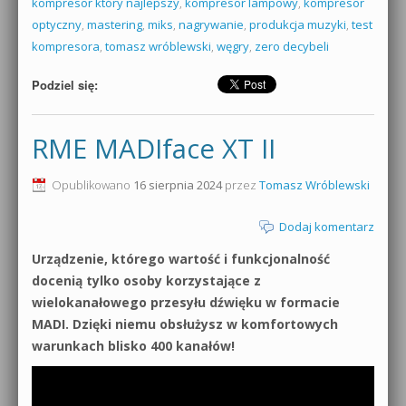
kompresor który najlepszy
,
kompresor lampowy
,
kompresor
optyczny
,
mastering
,
miks
,
nagrywanie
,
produkcja muzyki
,
test
kompresora
,
tomasz wróblewski
,
węgry
,
zero decybeli
Podziel się:
RME MADIface XT II
Opublikowano
16 sierpnia 2024
przez
Tomasz Wróblewski
Dodaj komentarz
Urządzenie, którego wartość i funkcjonalność
docenią tylko osoby korzystające z
wielokanałowego przesyłu dźwięku w formacie
MADI. Dzięki niemu obsłużysz w komfortowych
warunkach blisko 400 kanałów!