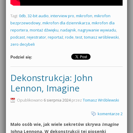
Tagi:
0db
,
32-bit audio
,
interview pro
,
mikrofon
,
mikrofon
bezprzewodowy
,
mikrofon dla dziennikarza
,
mikrofon dla
reportera
,
montaż dźwięku
,
nadajnik
,
nagrywanie wywiadu
,
podcast
,
rejestrator
,
reportaż
,
rode
,
test
,
tomasz wróblewski
,
zero decybeli
Podziel się:
Dekonstrukcja: John
Lennon, Imagine
Opublikowano
6 sierpnia 2024
przez
Tomasz Wróblewski
komentarze 2
Mało osób wie, jak wiele sekretów skrywa
Imagine
Johna Lennona. W dekonstrukcji tej piosenki