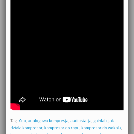
Tagi:
0db
,
analogowa kompresja
,
audiostacja
,
gainlab
,
jak
działa kompresor
,
kompresor do rapu
,
kompresor do wokalu
,