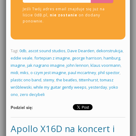
Jeśli Twój adres email znajduje się już na
liście 0dB.pl,
nie zostanie
on dodany
ponownie.
Tagi:
0db
,
ascot sound studios
,
Dave Dearden
,
dekonstrukcja
,
eddie veale
,
fortepian z imagine
,
george harrison
,
hamburg
,
imagine
,
jak nagrano imagine
,
john lennon
,
klaus voormann
,
midi
,
miks
,
o czym jest imagine
,
paul mccartney
,
phil spector
,
plastic ono band
,
stemy
,
the beatles
,
tittenhurst
,
tomasz
wróblewski
,
while my guitar gently weeps
,
yesterday
,
yoko
ono
,
zero decybeli
Podziel się:
Apollo X16D na koncert i