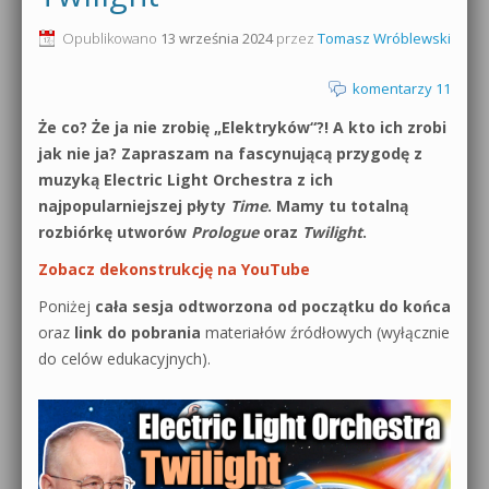
0dB.pl - informacje
Opublikowano
13 września 2024
przez
Tomasz Wróblewski
Produkcja muzyczna od podstaw
Newsletter
komentarzy 11
Sylenth1 od podstaw
Że co? Że ja nie zrobię „Elektryków“?! A kto ich zrobi
Materiały dla mediów
Sound Forge od podstaw
jak nie ja? Zapraszam na fascynującą przygodę z
Archiwum aktualności
muzyką Electric Light Orchestra z ich
Dubstep z syntezatorem Massive
najpopularniejszej płyty
Time
. Mamy tu totalną
Polityka prywatności
rozbiórkę utworów
Prologue
oraz
Twilight
.
Kontakt 5 Kompendium
Zobacz dekonstrukcję na YouTube
Regulamin
Pakiety
Poniżej
cała sesja odtworzona od początku do końca
Działanie sklepu internetowego
oraz
link do pobrania
materiałów źródłowych (wyłącznie
do celów edukacyjnych).
Wyszukiwanie