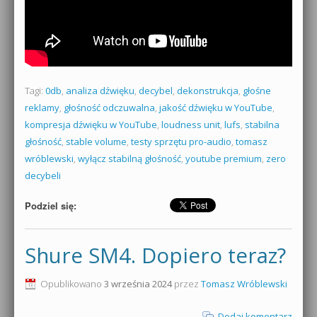
Tagi:
0db
,
analiza dźwięku
,
decybel
,
dekonstrukcja
,
głośne
reklamy
,
głośność odczuwalna
,
jakość dźwięku w YouTube
,
kompresja dźwięku w YouTube
,
loudness unit
,
lufs
,
stabilna
głośność
,
stable volume
,
testy sprzętu pro-audio
,
tomasz
wróblewski
,
wyłącz stabilną głośność
,
youtube premium
,
zero
decybeli
Podziel się:
Shure SM4. Dopiero teraz?
Opublikowano
3 września 2024
przez
Tomasz Wróblewski
Dodaj komentarz