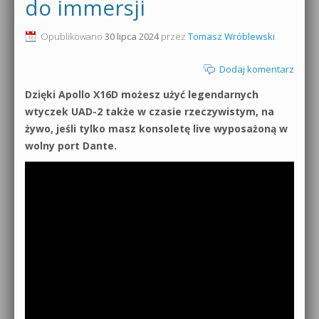
do immersji
Opublikowano
30 lipca 2024
przez
Tomasz Wróblewski
Dodaj komentarz
Dzięki Apollo X16D możesz użyć legendarnych
wtyczek UAD-2 także w czasie rzeczywistym, na
żywo, jeśli tylko masz konsoletę live wyposażoną w
wolny port Dante.