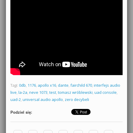
Tagi:
0db
,
1176
,
apollo x16
,
dante
,
fairchild 670
,
interfejs audio
live
,
la-2a
,
neve 1073
,
test
,
tomasz wróblewski
,
uad console
,
uad-2
,
universal audio apollo
,
zero decybeli
Podziel się:
Zobacz wpisy