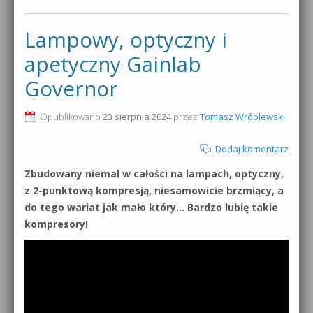
Lampowy, optyczny i
apetyczny Gainlab
Governor
Opublikowano
23 sierpnia 2024
przez
Tomasz Wróblewski
Dodaj komentarz
Zbudowany niemal w całości na lampach, optyczny,
z 2-punktową kompresją, niesamowicie brzmiący, a
do tego wariat jak mało który… Bardzo lubię takie
kompresory!