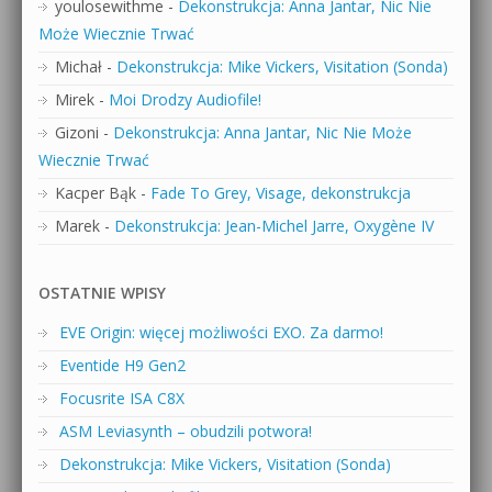
youlosewithme
-
Dekonstrukcja: Anna Jantar, Nic Nie
Może Wiecznie Trwać
Michał
-
Dekonstrukcja: Mike Vickers, Visitation (Sonda)
Mirek
-
Moi Drodzy Audiofile!
Gizoni
-
Dekonstrukcja: Anna Jantar, Nic Nie Może
Wiecznie Trwać
Kacper Bąk
-
Fade To Grey, Visage, dekonstrukcja
Marek
-
Dekonstrukcja: Jean-Michel Jarre, Oxygène IV
OSTATNIE WPISY
EVE Origin: więcej możliwości EXO. Za darmo!
Eventide H9 Gen2
Focusrite ISA C8X
ASM Leviasynth – obudzili potwora!
Dekonstrukcja: Mike Vickers, Visitation (Sonda)