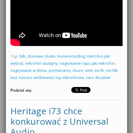
Tagi:
0db
,
domowe studio
,
homerecording
,
mikrofon jaki
wybrać
,
mikrofon studyjny
,
nagrywanie rapu jaki mikrofon
,
nagrywanie w domu
,
porównanie
,
shure
,
sm4
,
sm7b
,
sm7db
,
test
,
tomasz wróblewski
,
top mikrofonów
,
zero decybeli
Podziel się:
Heritage i73 chce
konkurować z Universal
Audio