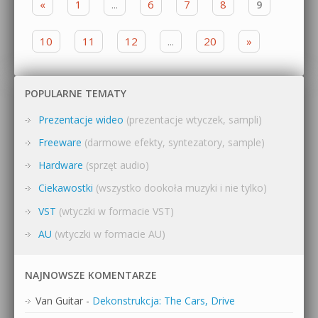
«
1
...
6
7
8
9
10
11
12
...
20
»
POPULARNE TEMATY
Prezentacje wideo
(prezentacje wtyczek, sampli)
Freeware
(darmowe efekty, syntezatory, sample)
Hardware
(sprzęt audio)
Ciekawostki
(wszystko dookoła muzyki i nie tylko)
VST
(wtyczki w formacie VST)
AU
(wtyczki w formacie AU)
NAJNOWSZE KOMENTARZE
Van Guitar
-
Dekonstrukcja: The Cars, Drive