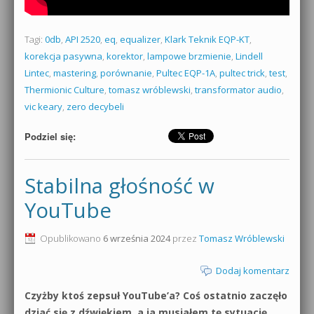
Tagi:
0db
,
API 2520
,
eq
,
equalizer
,
Klark Teknik EQP-KT
,
korekcja pasywna
,
korektor
,
lampowe brzmienie
,
Lindell
Lintec
,
mastering
,
porównanie
,
Pultec EQP-1A
,
pultec trick
,
test
,
Thermionic Culture
,
tomasz wróblewski
,
transformator audio
,
vic keary
,
zero decybeli
Podziel się:
Stabilna głośność w
YouTube
Opublikowano
6 września 2024
przez
Tomasz Wróblewski
Dodaj komentarz
Czyżby ktoś zepsuł YouTube’a? Coś ostatnio zaczęło
dziać się z dźwiękiem, a ja musiałem tę sytuację