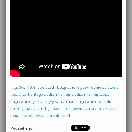
Tagi:
0db
,
1073
,
audiotech
,
bezpłatne wtyczki
,
domowe studio
,
focusrite
,
heritage audio
,
interfejs audio
,
interfejs z dsp
,
nagrywanie głosu
,
nagrywanie rapu
,
nagrywanie wokalu
,
profesjonalny interfejs audio
,
przedwzmacniacz neve
,
test
,
tomasz wróblewski
,
zero decybeli
Podziel się: