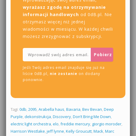
wyrażasz zgodę na otrzymywanie
informacji handlowych
od 0dB.pl. Nie
otrzymasz więcej niż jednej
wiadomości w miesiącu. W każdej chwili
możesz zrezygnować z subskrypcji.
Jeśli Twój adres email znajduje się już na
liście 0dB.pl,
nie zostanie
on dodany
ponownie.
Tagi:
0db
,
2095
,
Arabella haus
,
Bavaria
,
Bev Bevan
,
Deep
Purple
,
dekonstrukcja
,
Discovery
,
Don’t Bring Me Down
,
electric light orchestra
,
elo
,
freddie mercury
,
giorgio moroder
,
Harrison Westlake
,
jeff lynne
,
Kelly Groucutt
,
Mack
,
Marc