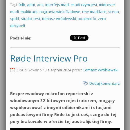
Tagi:
0db
,
adat
,
aes
,
interfejs madi
,
madi czym jest
,
midi over
madi
,
multitrack
,
nagrania wielośladowe
,
rme madiface
,
scena
,
spdif
,
studio
,
test
,
tomasz wróblewski
,
totalmix fx
,
zero
decybeli
Podziel się:
Røde Interview Pro
Opublikowano
13 sierpnia 2024
przez
Tomasz Wróblewski
Dodaj komentarz
Bezprzewodowy mikrofon reporterski z
wbudowanym 32-bitowym rejestratorem, mogący
współpracować z innymi odbiornikami i stacjami
podcastowymi firmy Røde to jest coś, czego do tej
pory brakowało w ofercie tej australijskiej firmy.