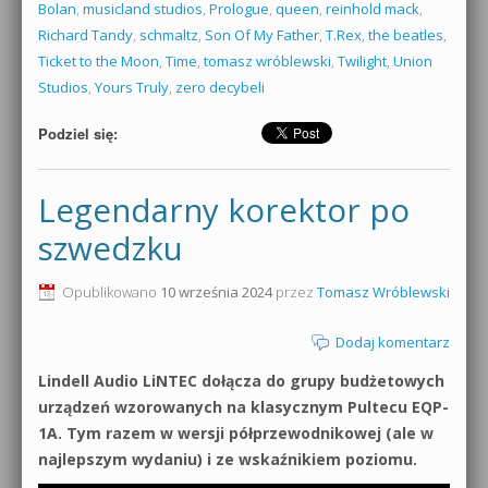
Bolan
,
musicland studios
,
Prologue
,
queen
,
reinhold mack
,
Richard Tandy
,
schmaltz
,
Son Of My Father
,
T.Rex
,
the beatles
,
Ticket to the Moon
,
Time
,
tomasz wróblewski
,
Twilight
,
Union
Studios
,
Yours Truly
,
zero decybeli
Podziel się:
Legendarny korektor po
szwedzku
Opublikowano
10 września 2024
przez
Tomasz Wróblewski
Dodaj komentarz
Lindell Audio LiNTEC dołącza do grupy budżetowych
urządzeń wzorowanych na klasycznym Pultecu EQP-
1A. Tym razem w wersji półprzewodnikowej (ale w
najlepszym wydaniu) i ze wskaźnikiem poziomu.